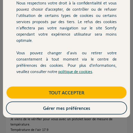
allait se recalibrer, mais même résultat.
Nous respectons votre droit à la confidentialité et vous
Chauffage
pouvez choisir d’accepter, de contrôler ou de refuser
Comment pallier à ce défaut?
l'utilisation de certains types de cookies ou certains
services proposés par des tiers. Le refus des cookies
Autres produits
Merci,
n’affectera pas votre navigation sur le site Somfy
cependant votre expérience utilisateur sera moins
Pierre-Yves P.
optimale.
il y a 2 mois
Participer au fil de discussion
Vous pouvez changer d'avis ou retirer votre
Devis avec un pro
consentement à tout moment via le centre de
préférences des cookies. Pour plus d’informations,
veuillez consulter notre
politique de cookies
.
Réponses
Contact
Boutique
TOUT ACCEPTER
Bonsoir
Si il était sur une surface métallique l'écart serait encore plus grand.
Gérer mes préférences
L'écart que vous avez correspond à l'écart de température entre le mur
et l'air.
Je viens de le vérifier pour vous avec un pistolet laser de mesure de
température.
Température de l'air 17.9