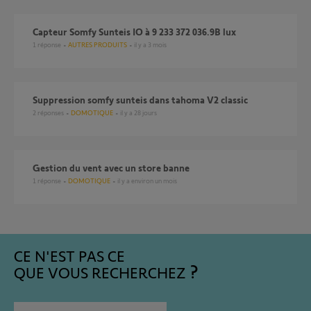
Capteur Somfy Sunteis IO à 9 233 372 036.9B lux
1
réponse
AUTRES PRODUITS
il y a 3 mois
Suppression somfy sunteis dans tahoma V2 classic
2
réponses
DOMOTIQUE
il y a 28 jours
Gestion du vent avec un store banne
1
réponse
DOMOTIQUE
il y a environ un mois
CE N'EST PAS CE
QUE VOUS RECHERCHEZ