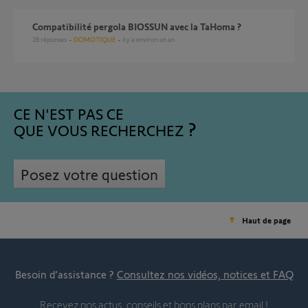
Compatibilité pergola BIOSSUN avec la TaHoma ?
28
réponses
DOMOTIQUE
il y a environ un an
CE N'EST PAS CE
QUE VOUS RECHERCHEZ
Posez votre question
Haut de page
Besoin d’assistance ?
Consultez nos vidéos, notices et FAQ
Recevez nos actus, conseils et bons plans par email !