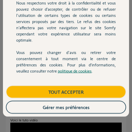
Nous respectons votre droit à la confidentialité et vous
Chauffage
pouvez choisir d’accepter, de contrôler ou de refuser
l'utilisation de certains types de cookies ou certains
services proposés par des tiers. Le refus des cookies
Autres produits
n’affectera pas votre navigation sur le site Somfy
cependant votre expérience utilisateur sera moins
optimale.
Vous pouvez changer d'avis ou retirer votre
Jacques
Devis avec un pro
consentement à tout moment via le centre de
il y a 2 mois
préférences des cookies. Pour plus d’informations,
Participer au fil de discussion
veuillez consulter notre
politique de cookies
.
Contact
Réponses
Boutique
TOUT ACCEPTER
Gérer mes préférences
Bonjour
Il faut réinitialiser le moteur
Voici le tuto vidéo