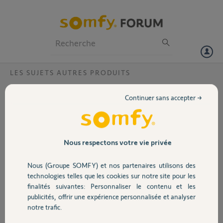
Particuliers
Professionnels
Forum
LES SUJETS AUTRES PRODUITS
Volet
comment remplacer un émetteur 154136A
Continuer sans accepter →
par un plus récent ?
Portail
Bonjour,
je voudrais remplacer un ancien
Garage
émetteur 154136A par un plus
Nous respectons votre vie privée
récent, 1871054A ou 1871349A par
simple apairage sans avoir à tout
Nous (Groupe SOMFY) et nos partenaires utilisons des
Sécurité
reprogrammer. Mais je ne trouve
technologies telles que les cookies sur notre site pour les
pas le bouton program sur le
finalités suivantes: Personnaliser le contenu et les
154136A. Quelqu'un sait-il
publicités, offrir une expérience personnalisée et analyser
Domotique
comment faire ?
notre trafic.
Merci d'avance ,