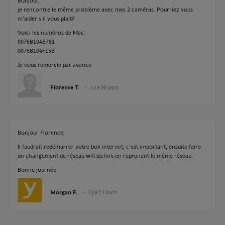
Bonjour,
je rencontre le même problème avec mes 2 caméras. Pourriez vous
m'aider s'il vous plait?
Voici les numéros de Mac:
0076B104B781
0076B104F15B
Je vous remercie par avance
Florence T.
il y a 30 jours
Bonjour Florence,
Il faudrait redémarrer votre box internet, c'est important, ensuite faire
un changement de réseau wifi du link en reprenant le même réseau.
Bonne journée.
Morgan F.
il y a 23 jours