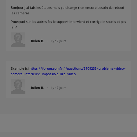
Bonjour j’ai fais les étapes mais ça change rien encore besoin de reboot
les caméras
Pourquoi sur les autres fils le support intervient et corrige le soucis et pas
la !?
Julien B.
il y a 7 jours
Exemple ici
https://forum.somfy.fr/questions/3709233-probleme-video-
camera-interieure-impossible-lire-video
Julien B.
il y a 7 jours