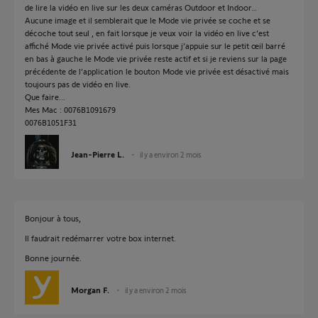
de lire la vidéo en live sur les deux caméras Outdoor et Indoor…
Aucune image et il semblerait que le Mode vie privée se coche et se
décoche tout seul , en fait lorsque je veux voir la vidéo en live c’est
affiché Mode vie privée activé puis lorsque j’appuie sur le petit œil barré
en bas à gauche le Mode vie privée reste actif et si je reviens sur la page
précédente de l’application le bouton Mode vie privée est désactivé mais
toujours pas de vidéo en live.
Que faire...
Mes Mac : 0076B1091679
0076B1051F31
Jean-Pierre L.
il y a environ 2 mois
Bonjour à tous,
Il faudrait redémarrer votre box internet.
Bonne journée.
Morgan F.
il y a environ 2 mois