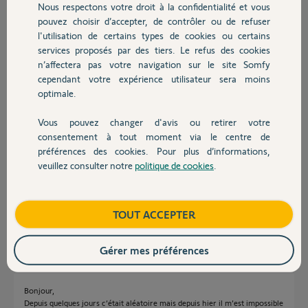
Nous respectons votre droit à la confidentialité et vous
Chauffage
tard erreur systématique
pouvez choisir d’accepter, de contrôler ou de refuser
l'utilisation de certains types de cookies ou certains
Mes MAC :
services proposés par des tiers. Le refus des cookies
Autres produits
0076B10168A9
n’affectera pas votre navigation sur le site Somfy
0076B104410C
cependant votre expérience utilisateur sera moins
optimale.
Merci de votre aide
Vous pouvez changer d'avis ou retirer votre
Merci,
Devis avec un pro
consentement à tout moment via le centre de
préférences des cookies. Pour plus d’informations,
Julien B.
veuillez consulter notre
politique de cookies
.
Contact
il y a 2 mois
Participer au fil de discussion
Boutique
TOUT ACCEPTER
Réponses
Gérer mes préférences
Bonjour,
Depuis quelques jours c’était aléatoire mais depuis hier il m’est impossible