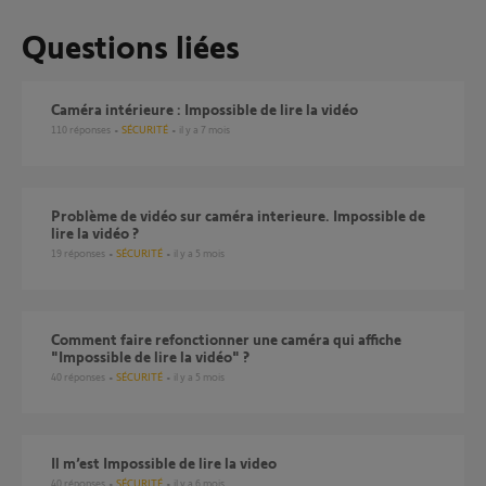
Questions liées
Caméra intérieure : Impossible de lire la vidéo
110
réponses
SÉCURITÉ
il y a 7 mois
Problème de vidéo sur caméra interieure. Impossible de
lire la vidéo ?
19
réponses
SÉCURITÉ
il y a 5 mois
Comment faire refonctionner une caméra qui affiche
"Impossible de lire la vidéo" ?
40
réponses
SÉCURITÉ
il y a 5 mois
Il m’est Impossible de lire la video
40
réponses
SÉCURITÉ
il y a 6 mois