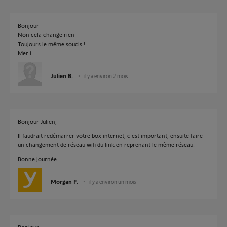
Bonjour
Non cela change rien
Toujours le même soucis !
Mer i
Julien B.
il y a environ 2 mois
Bonjour Julien,
Il faudrait redémarrer votre box internet, c'est important, ensuite faire
un changement de réseau wifi du link en reprenant le même réseau.
Bonne journée.
Morgan F.
il y a environ un mois