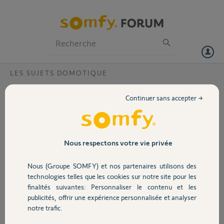
Particuliers
Professionnels
Forum
LES SUJETS DOMOTIQUE
Volet
Impossible de lire la vidéo live soucis
Continuer sans accepter →
serveur ?
Portail
Bonjour,
Depuis quelques jours impossible de regarder en live les vidéos de mes
Garage
Nous respectons votre vie privée
2 caméras indoor
Nous (Groupe SOMFY) et nos partenaires utilisons des
Sur ce sujet
https://forum.somfy.fr/questions/2775102-somfy-
Sécurité
technologies telles que les cookies sur notre site pour les
protect-im...
le SAV semble intervenir
finalités suivantes: Personnaliser le contenu et les
Je suis ingénieur réseau donc je vous confirme que pas de soucis de
publicités, offrir une expérience personnalisée et analyser
Domotique
réseau, assez de bande passante et wifi suffisant sur les caméras
notre trafic.
Quand je reboot mes caméras j’ai accès au live mais si je reviens plus