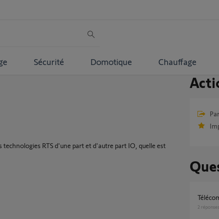
ge
Sécurité
Domotique
Chauffage
Acti
Par
Im
echnologies RTS d'une part et d'autre part IO, quelle est
Ques
Téléc
2
réponse