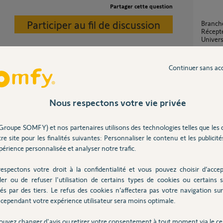
Partager cette question
Participer au fil de discussion
Branchement du boîtier Somfy 2400556 -
Récepte
Univers
30
répons
Continuer sans ac
s que les saletés électromagnétiques de
t >25-40m<.
Compatibilité visiophone 500 module RTS
avec p
Nous respectons votre vie privée
1
réponse
Groupe SOMFY) et nos partenaires utilisons des technologies telles que les 
re site pour les finalités suivantes: Personnaliser le contenu et les publicités
Appairage capteurs pergola avec
téléc
érience personnalisée et analyser notre trafic.
4
réponse
espectons votre droit à la confidentialité et vous pouvez choisir d’accep
ler ou de refuser l'utilisation de certains types de cookies ou certains s
és par des tiers. Le refus des cookies n’affectera pas votre navigation sur 
Arrêt 
cependant votre expérience utilisateur sera moins optimale.
1
réponse
Posez votre question
CHEZ
ouvez changer d'avis ou retirer votre consentement à tout moment via le ce