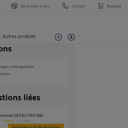
Devis avec un pro
Contact
Boutique
Autres produits
ons
tager cette question
primer
tions liées
ommande DEXXO PRO 800
GARAGE
il y a 4 mois
s
Participer au fil de discussion