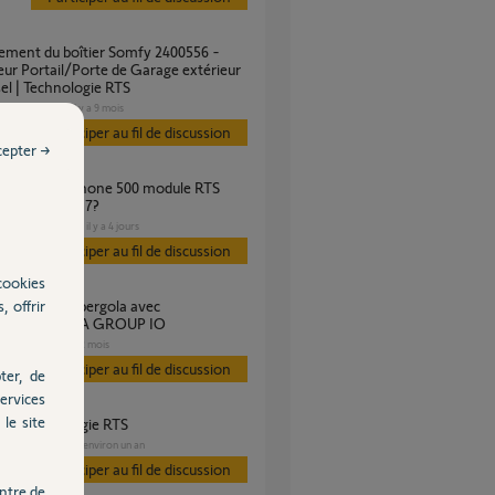
ur Portail/Porte de Garage extérieur
el | Technologie RTS
GARAGE
il y a 9 mois
es
Participer au fil de discussion
cepter →
ortail GO SLG7?
DOMOTIQUE
il y a 4 jours
Participer au fil de discussion
cookies
, offrir
ommande NINA GROUP IO
VOLET
il y a 2 mois
s
Participer au fil de discussion
ter, de
ervices
le site
de la technologie RTS
PORTAIL
il y a environ un an
Participer au fil de discussion
ntre de