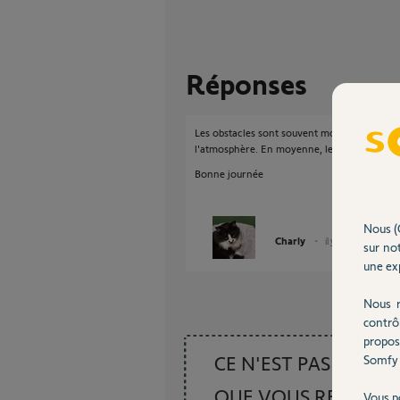
Réponses
Les obstacles sont souvent moins perturbant
l'atmosphère. En moyenne, les portées son
Bonne journée
Nous (
Charly
il y a 2 mois
sur not
une exp
Nous r
contrô
propos
CE N'EST PAS CE
Somfy 
QUE VOUS RECHER
Vous p