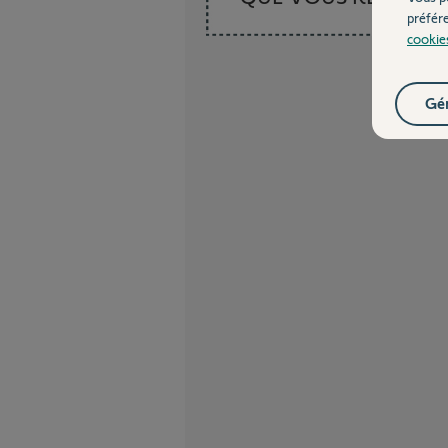
préfér
cookie
Gér