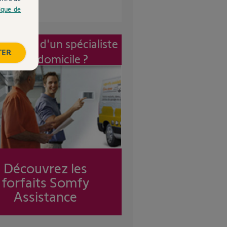
tique de
vention d'un spécialiste
TER
à mon domicile ?
Découvrez les
forfaits Somfy
Assistance