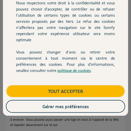
Nous respectons votre droit à la confidentialité et vous
Chauffage
pouvez choisir d’accepter, de contrôler ou de refuser
Merci,
l'utilisation de certains types de cookies ou certains
services proposés par des tiers. Le refus des cookies
Autres produits
n’affectera pas votre navigation sur le site Somfy
cependant votre expérience utilisateur sera moins
optimale.
Soichi F.
Vous pouvez changer d'avis ou retirer votre
Devis avec un pro
il y a 2 mois
consentement à tout moment via le centre de
Participer au fil de discussion
préférences des cookies. Pour plus d’informations,
veuillez consulter notre
politique de cookies
.
Contact
Réponses
Boutique
TOUT ACCEPTER
Gérer mes préférences
Bonjour
Si vous avez oté les vis, il faut tirer sur la tête qui peut parfois être difficile
à enlever. Vous pouvez aussi passer une tige en bois à l'opposé de la tête
et tapoter doucement sur le sol.