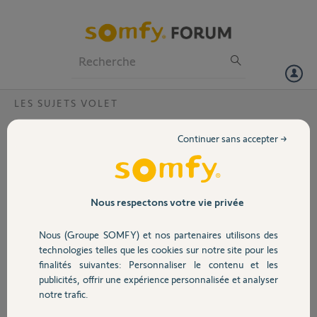
Particuliers
Professionnels
Forum
LES SUJETS VOLET
Volet
Démontage moteur volet roulant somfy
Continuer sans accepter →
Bonjour,
Portail
Je voudrais avoir la référence du moteur de
mon volet pour racheter le même. Mais je
Garage
Nous respectons votre vie privée
n'arrive pas à le enlever le tube
d'enroulement.
Nous (Groupe SOMFY) et nos partenaires utilisons des
Sécurité
Pourtant j'ai enlever le support de fixation a
technologies telles que les cookies sur notre site pour les
l'opposé du moteur.
finalités suivantes: Personnaliser le contenu et les
publicités, offrir une expérience personnalisée et analyser
Domotique
Aussi, j'ai enlever la vis qu'on voit dans la
notre trafic.
1ere photos au centre de l'axe...mais je
n'arrive pas à la remettre, a quoi sert-elle ?