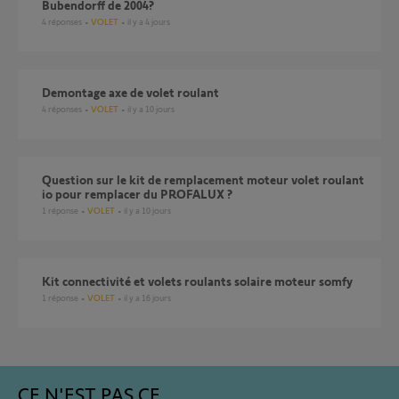
Bubendorff de 2004?
4
réponses
VOLET
il y a 4 jours
Demontage axe de volet roulant
4
réponses
VOLET
il y a 10 jours
Question sur le kit de remplacement moteur volet roulant
io pour remplacer du PROFALUX ?
1
réponse
VOLET
il y a 10 jours
Kit connectivité et volets roulants solaire moteur somfy
1
réponse
VOLET
il y a 16 jours
CE N'EST PAS CE