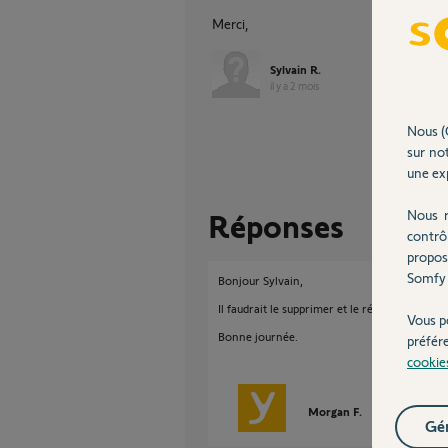
Merci,
Sylvain R.
il y a 2 mois
Nous (
sur not
une exp
Nous r
Réponses
contrô
propos
Somfy 
Bonjour Sylvain,
Il faudrait le supprimer et le réinstaller.
Vous p
Bonne journée.
préfér
cookie
Morgan F.
il y a environ 
Gér