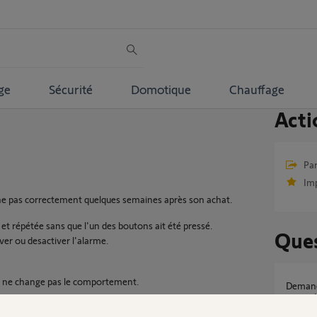
ge
Sécurité
Domotique
Chauffage
Acti
Par
Im
e pas correctement quelques semaines après son achat.
 et répétée sans que l'un des boutons ait été pressé.
Ques
iver ou desactiver l'alarme.
eci ne change pas le comportement.
Demande de changement de badge pour
cause d
moi afin d'organiser le remplacement de ce tag.
11
répons