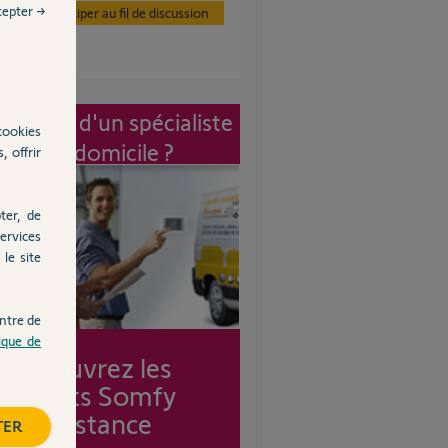
cepter →
Participer au fil de discussion
vention d'un spécialiste
cookies
à mon domicile ?
, offrir
ter, de
ervices
le site
ntre de
tique de
Découvrez les
forfaits Somfy
Assistance
TER