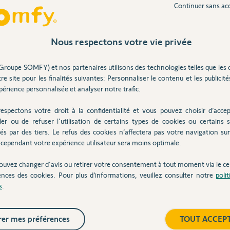
Continuer sans ac
Nous respectons votre vie privée
Inter
Groupe SOMFY) et nos partenaires utilisons des technologies telles que les 
Partager cette question
re site pour les finalités suivantes: Personnaliser le contenu et les publicités
érience personnalisée et analyser notre trafic.
Participer au fil de discussion
espectons votre droit à la confidentialité et vous pouvez choisir d’accep
ler ou de refuser l'utilisation de certains types de cookies ou certains s
és par des tiers. Le refus des cookies n’affectera pas votre navigation sur 
cependant votre expérience utilisateur sera moins optimale.
ouvez changer d'avis ou retirer votre consentement à tout moment via le ce
ences des cookies. Pour plus d’informations, veuillez consulter notre
poli
s
.
2 mois
er mes préférences
TOUT ACCEP