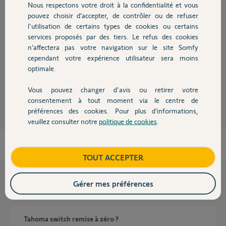
Nous respectons votre droit à la confidentialité et vous
Chauffage
Réponses
pouvez choisir d’accepter, de contrôler ou de refuser
l'utilisation de certains types de cookies ou certains
services proposés par des tiers. Le refus des cookies
Autres produits
bonjour Daniel,
n’affectera pas votre navigation sur le site Somfy
Je vois que vous avez reussi a vous reconnecter.
cependant votre expérience utilisateur sera moins
bonne journée
optimale.
Nicolas F.
il y a environ 2 mois
Vous pouvez changer d'avis ou retirer votre
Devis avec un pro
consentement à tout moment via le centre de
préférences des cookies. Pour plus d’informations,
veuillez consulter notre
politique de cookies
.
Contact
Boutique
TOUT ACCEPTER
Gérer mes préférences
Questions liées
Tahoma switch remise à zéro ?