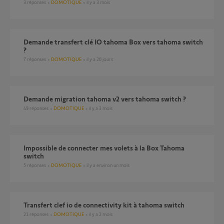
3
réponses
DOMOTIQUE
il y a 3 mois
Demande transfert clé IO tahoma Box vers tahoma switch
?
7
réponses
DOMOTIQUE
il y a 20 jours
demande migration tahoma v2 vers tahoma switch ?
49
réponses
DOMOTIQUE
il y a 3 mois
Impossible de connecter mes volets à la Box Tahoma
switch
5
réponses
DOMOTIQUE
il y a environ un mois
Transfert clef io de connectivity kit à tahoma switch
21
réponses
DOMOTIQUE
il y a 2 mois