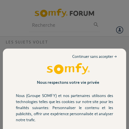
Particuliers
Professionnels
Forum
LES SUJETS VOLET
Volet
remise a zero tahoma switch ? pin 2303-
Continuer sans accepter →
6950-1549
Portail
Bonjour,
je n 'arrive plus du tout à retrouver a me reconnecter ?
Garage
Nous respectons votre vie privée
Merci,
Nous (Groupe SOMFY) et nos partenaires utilisons des
Sécurité
Daniel R.
technologies telles que les cookies sur notre site pour les
il y a environ 2 mois
finalités suivantes: Personnaliser le contenu et les
Participer au fil de discussion
publicités, offrir une expérience personnalisée et analyser
Domotique
notre trafic.