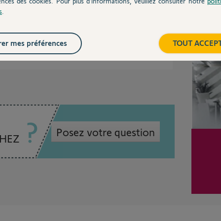
ences des cookies. Pour plus d’informations, veuillez consulter notre
poli
s
.
ts.
Inter
er mes préférences
TOUT ACCEP
2 mois
Posez votre question
CHEZ