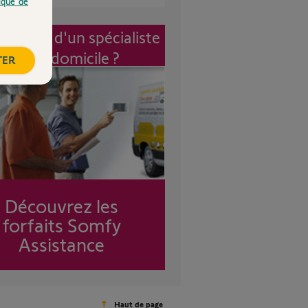
tique de
vention d'un spécialiste
à mon domicile ?
TER
Découvrez les
forfaits Somfy
Assistance
Haut de page