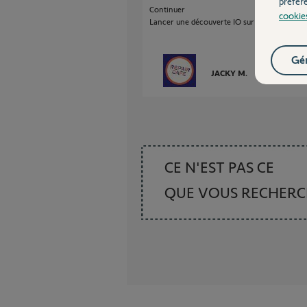
préfér
Continuer
cookie
Lancer une découverte IO sur vos équipemen
Gér
JACKY M.
il y a environ 
CE N'EST PAS CE
QUE VOUS RECHER