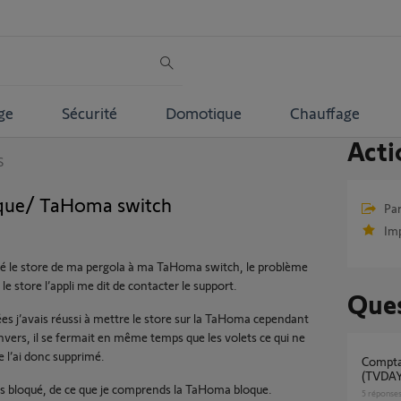
ge
Sécurité
Domotique
Chauffage
Acti
S
tique/ TaHoma switch
Par
Im
té le store de ma pergola à ma TaHoma switch, le problème
le store l’appli me dit de contacter le support.
Ques
ées j’avais réussi à mettre le store sur la TaHoma cependant
’envers, il se fermait en même temps que les volets ce qui ne
 l’ai donc supprimé.
Comptabilité Boitier Teleco Daisy
(TVDAY
uis bloqué, de ce que je comprends la TaHoma bloque.
5
réponse