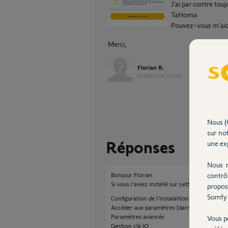
J’ai par contre toujo
TaHoma
Pouvez-vous m’aid
Merci,
Florian R.
il y a environ 2 mois
Nous (
sur not
Réponses
une exp
Nous r
contrô
Bonjour Florian
Si vous l'aviez installé sur cette Tahoma ess
propos
Somfy 
Configuration de l'instalaltion
Accéder aux paramètres (dans le bloc BOX)
Paramètres avancés
Vous p
Gestion clé IO