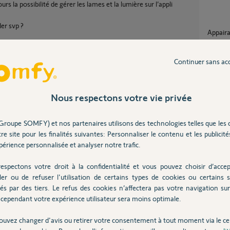
urs la possibilité de gérer les lames et la lumière sur l’appli
er svp ?
Appair
13
répons
Continuer sans ac
Comment remettre le pilotage des lames de
pergola
Nous respectons votre vie privée
3
réponse
Partager cette question
Groupe SOMFY) et nos partenaires utilisons des technologies telles que les 
Participer au fil de discussion
re site pour les finalités suivantes: Personnaliser le contenu et les publicités
Store 
érience personnalisée et analyser notre trafic.
1
réponse
espectons votre droit à la confidentialité et vous pouvez choisir d’accep
ler ou de refuser l'utilisation de certains types de cookies ou certains s
Capteu
ayez de le retrouver avec la manip suivante
és par des tiers. Le refus des cookies n’affectera pas votre navigation sur 
3
réponse
cependant votre expérience utilisateur sera moins optimale.
ouvez changer d'avis ou retirer votre consentement à tout moment via le ce