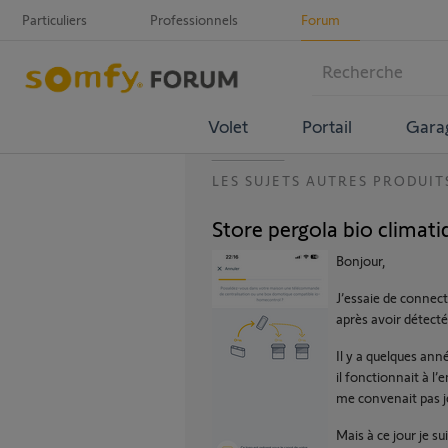
Particuliers
Professionnels
Forum
Volet
Portail
Gara
LES SUJETS AUTRES PRODUIT
Store pergola bio clima
Bonjour,
J’essaie de connec
après avoir détecté 
Il y a quelques ann
il fonctionnait à l
me convenait pas je
Mais à ce jour je s