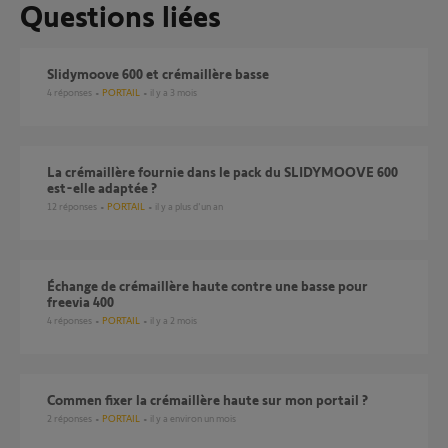
Questions liées
slidymoove 600 et crémaillère basse
4
réponses
PORTAIL
il y a 3 mois
la crémaillère fournie dans le pack du SLIDYMOOVE 600
est-elle adaptée ?
12
réponses
PORTAIL
il y a plus d'un an
Échange de crémaillère haute contre une basse pour
freevia 400
4
réponses
PORTAIL
il y a 2 mois
Commen fixer la crémaillère haute sur mon portail ?
2
réponses
PORTAIL
il y a environ un mois