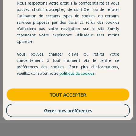
Participer au fil de discussion
Nous respectons votre droit à la confidentialité et vous
Chauffage
pouvez choisir d’accepter, de contrôler ou de refuser
l'utilisation de certains types de cookies ou certains
services proposés par des tiers. Le refus des cookies
Autres produits
Réponses
n’affectera pas votre navigation sur le site Somfy
cependant votre expérience utilisateur sera moins
optimale.
Oui, il faut une crémaillère à fixation basse.
Si besoin d'un échange il faut attendre d'avoir le système pour être sûr
Vous pouvez changer d'avis ou retirer votre
que les crémaillères livrées dans le kit ne conviennent pas.
Devis avec un pro
consentement à tout moment via le centre de
Bonne journée
préférences des cookies. Pour plus d’informations,
veuillez consulter notre
politique de cookies
.
Contact
Charly
il y a environ 2 mois
Boutique
TOUT ACCEPTER
Gérer mes préférences