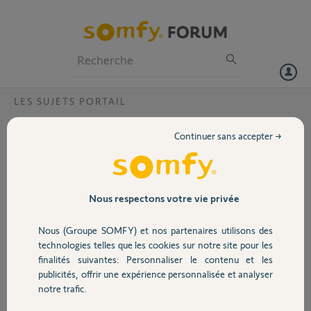
Particuliers
Professionnels
Forum
LES SUJETS PORTAIL
Volet
portail traverse basse , cremailliere basse ?
Continuer sans accepter →
Bonjour,
Portail
J'ai un portail de Jardimat model Frejus avec une traverse assez basse
de 7 cm de hauteur a une hauteur de 3 cm du sol , donc le haut de la
travers est a 10cm du sol.. (longueur 390cm) Je pense acheter un
Garage
Nous respectons votre vie privée
Freevia 400 . Faut il une créamilliere basse ? si oui dois je attendre la
livraison pour faire un échange?
Nous (Groupe SOMFY) et nos partenaires utilisons des
Merci pour votre réponse .
Sécurité
technologies telles que les cookies sur notre site pour les
Cdt
finalités suivantes: Personnaliser le contenu et les
publicités, offrir une expérience personnalisée et analyser
Domotique
Alain C.
notre trafic.
il y a environ 2 mois