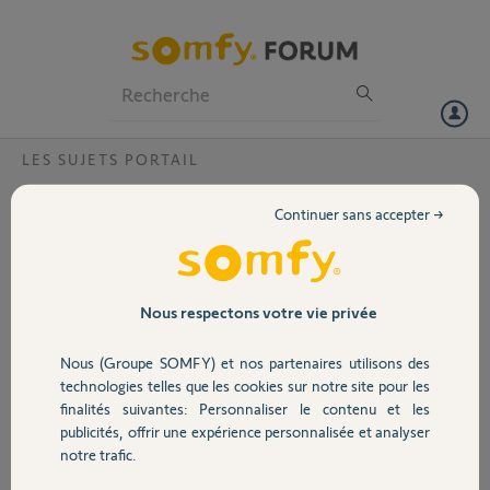
Particuliers
Professionnels
Forum
LES SUJETS PORTAIL
Volet
brancher un bouton poussoir sur carte
Continuer sans accepter →
EVOLVIA :5063220C ?
Portail
Bonjour
Puis je brancher un bouton poussoir
Garage
sur ma carte EVOLVIA type
Nous respectons votre vie privée
5063220C , en bornes 5/6: 24V ?
Cette carte ne posséde pas les
Nous (Groupe SOMFY) et nos partenaires utilisons des
Sécurité
bornes START.
technologies telles que les cookies sur notre site pour les
Merci
finalités suivantes: Personnaliser le contenu et les
publicités, offrir une expérience personnalisée et analyser
Merci,
Domotique
notre trafic.