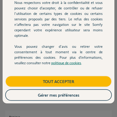
Nous respectons votre droit à la confidentialité et vous
Chauffage
pouvez choisir d’accepter, de contrôler ou de refuser
l'utilisation de certains types de cookies ou certains
Franck L.
services proposés par des tiers. Le refus des cookies
Autres produits
il y a environ 2 mois
n’affectera pas votre navigation sur le site Somfy
Participer au fil de discussion
cependant votre expérience utilisateur sera moins
optimale.
Vous pouvez changer d'avis ou retirer votre
Réponses
Devis avec un pro
consentement à tout moment via le centre de
préférences des cookies. Pour plus d’informations,
veuillez consulter notre
politique de cookies
.
Contact
Bonjour
Surtout pas sur 5 et 6 mais sur 3 et 4.
Boutique
TOUT ACCEPTER
Bonne journée.
Jean-Luc B.
il y a environ 2 mois
Gérer mes préférences
Bonjour,