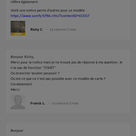
réfère également.
Voilà une notice parmi d'autres pour ce modèle :
https://www.somfy.fr/file.cfm/?contentID=453317
Richy C.
il y a environ 2 mois
Bonjour Richy,
Merci pour la notice mais je ne trouve pas de réponse à ma question. Je
n'ai pas de fonction "START".
Ou brancher bouton poussoir ?
Ou est ce que ce n'est pas possible avec ce modèle de carte ?
Cordialement
Merci
Franck L.
il y a environ 2 mois
Bonjour