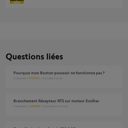
Questions liées
Pourquoi mon Bouton poussoir ne fonctionne pas ?
2
réponses
PORTAIL
il y a plus d'un an
Branchement Récepteur RTS sur moteur EcoStar
2
réponses
GARAGE
il y a environ un mois