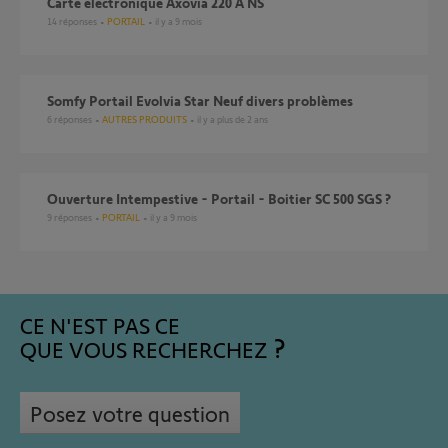
Carte électronique Axovia 220 A NS
14
réponses
PORTAIL
il y a 9 mois
Somfy Portail Evolvia Star Neuf divers problèmes
6
réponses
AUTRES PRODUITS
il y a plus de 2 ans
Ouverture Intempestive - Portail - Boitier SC 500 SGS ?
9
réponses
PORTAIL
il y a 9 mois
CE N'EST PAS CE
QUE VOUS RECHERCHEZ
Posez votre question