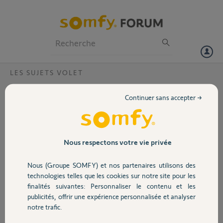
Particuliers
Professionnels
Forum
LES SUJETS VOLET
Volet
Accès app TAHOMA
Continuer sans accepter →
Bonjour,
Portail
L’application Tahoma me demande mes indentifiants qui ne semblent
plus fonctionner. Reinitialisation impossible car je ne reçois pas l’e-
mail de confirmation après la demande de reinitialisation. Pas dans
Garage
Nous respectons votre vie privée
mes spams non plus
Nous (Groupe SOMFY) et nos partenaires utilisons des
Merci,
Sécurité
technologies telles que les cookies sur notre site pour les
finalités suivantes: Personnaliser le contenu et les
Fre
publicités, offrir une expérience personnalisée et analyser
Domotique
il y a environ 2 mois
notre trafic.