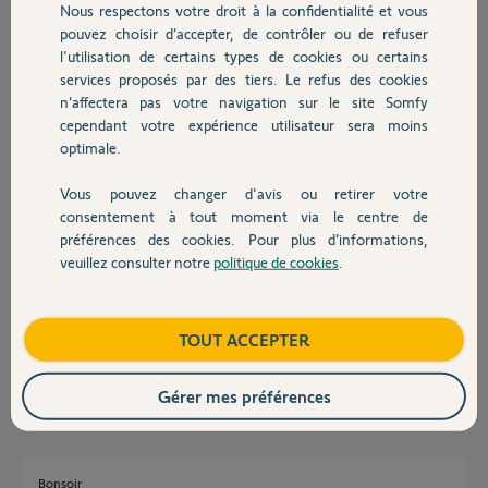
Nous respectons votre droit à la confidentialité et vous
Chauffage
Réponses
pouvez choisir d’accepter, de contrôler ou de refuser
l'utilisation de certains types de cookies ou certains
services proposés par des tiers. Le refus des cookies
Autres produits
n’affectera pas votre navigation sur le site Somfy
Bonjour
cependant votre expérience utilisateur sera moins
Laissez le pin ici et attendez l'avis d'un Yellow.
optimale.
Bonne journée.
Vous pouvez changer d'avis ou retirer votre
Devis avec un pro
consentement à tout moment via le centre de
Jean-Luc B.
il y a environ 2 mois
préférences des cookies. Pour plus d’informations,
veuillez consulter notre
politique de cookies
.
Contact
Bonjour et merci pour le conseil
Le voici: 2043 4595 0565
Boutique
TOUT ACCEPTER
Fre
il y a environ 2 mois
Gérer mes préférences
Bonsoir