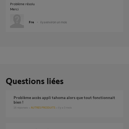
Problème résolu
Merci
Fre
il y a environ un mois
Questions liées
Problème accès appli tahoma alors que tout fonctionnait
bien !
16
réponses
AUTRES PRODUITS
il y a 3 mois