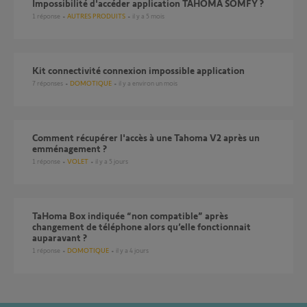
Impossibilité d'accéder application TAHOMA SOMFY ?
1
réponse
AUTRES PRODUITS
il y a 5 mois
Kit connectivité connexion impossible application
7
réponses
DOMOTIQUE
il y a environ un mois
Comment récupérer l'accès à une Tahoma V2 après un
emménagement ?
1
réponse
VOLET
il y a 5 jours
TaHoma Box indiquée “non compatible” après
changement de téléphone alors qu’elle fonctionnait
auparavant ?
1
réponse
DOMOTIQUE
il y a 4 jours