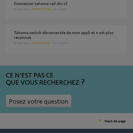
Connexion tahoma rail din v1
22
réponses
DOMOTIQUE
il y a 7 mois
Tahoma switch déconnectée de mon appli et n est plus
reconnue
21
réponses
DOMOTIQUE
il y a 24 jours
CE N'EST PAS CE
QUE VOUS RECHERCHEZ
Posez votre question
Haut de page