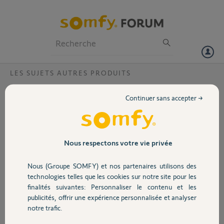
Particuliers
Professionnels
Forum
LES SUJETS AUTRES PRODUITS
Volet
tahoma rail Din V1 impossible de configurer
Continuer sans accepter →
?
Portail
Bonjour,
Je viens d'emménager et
Garage
je souhaite me connecter
Nous respectons votre vie privée
à max box mais je ne
peux pas car l'application
Nous (Groupe SOMFY) et nos partenaires utilisons des
Sécurité
me dit qu'elle est déjà
technologies telles que les cookies sur notre site pour les
associé à un autre
finalités suivantes: Personnaliser le contenu et les
compte. Or je ne me suis
publicités, offrir une expérience personnalisée et analyser
Domotique
encore jamais connecté.
notre trafic.
Pourtant les voyants
sont aux verts