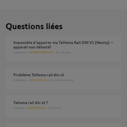
Questions liées
Impossible d’appairer ma TaHoma Rail DIN V1 (Nexity) –
appareil non détecté?
4
réponses
AUTRES PRODUITS
il y a 25 jours
Problème TaHoma rail din v1
4
réponses
DOMOTIQUE
il y a environ un mois
Tahoma rail din v1 ?
1
réponse
DOMOTIQUE
il y a 5 jours