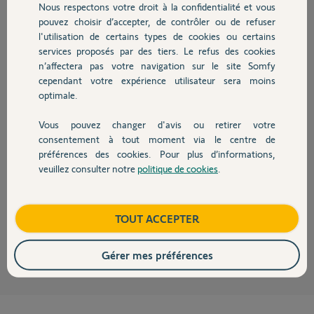
Nous respectons votre droit à la confidentialité et vous
Chauffage
Merci,
pouvez choisir d’accepter, de contrôler ou de refuser
l'utilisation de certains types de cookies ou certains
Charles P.
services proposés par des tiers. Le refus des cookies
Autres produits
il y a environ 2 mois
n’affectera pas votre navigation sur le site Somfy
Participer au fil de discussion
cependant votre expérience utilisateur sera moins
optimale.
Vous pouvez changer d'avis ou retirer votre
Réponses
Devis avec un pro
consentement à tout moment via le centre de
préférences des cookies. Pour plus d’informations,
veuillez consulter notre
politique de cookies
.
Contact
Bonjour Charles,
Je vous confirme avoir fais le necessaire.
Bonne journée
Boutique
TOUT ACCEPTER
Nicolas F.
il y a environ un mois
Gérer mes préférences