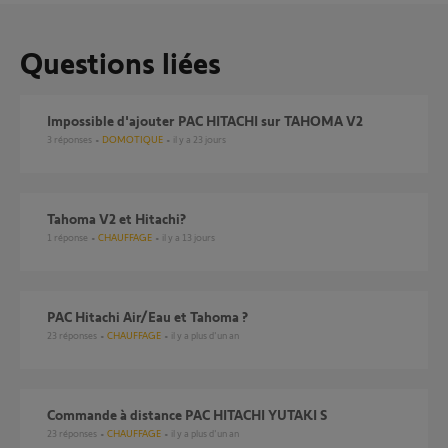
Questions liées
Impossible d'ajouter PAC HITACHI sur TAHOMA V2
3
réponses
DOMOTIQUE
il y a 23 jours
Tahoma V2 et Hitachi?
1
réponse
CHAUFFAGE
il y a 13 jours
PAC Hitachi Air/Eau et Tahoma ?
23
réponses
CHAUFFAGE
il y a plus d'un an
Commande à distance PAC HITACHI YUTAKI S
23
réponses
CHAUFFAGE
il y a plus d'un an