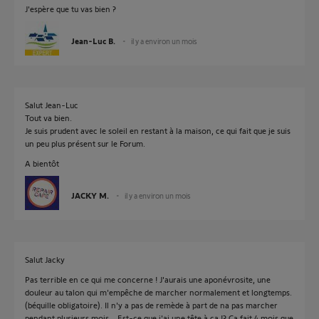
J'espère que tu vas bien ?
Jean-Luc B.
il y a environ un mois
Salut Jean-Luc
Tout va bien.
Je suis prudent avec le soleil en restant à la maison, ce qui fait que je suis
un peu plus présent sur le Forum.
A bientôt
JACKY M.
il y a environ un mois
Salut Jacky
Pas terrible en ce qui me concerne ! J'aurais une aponévrosite, une
douleur au talon qui m'empêche de marcher normalement et longtemps.
(béquille obligatoire). Il n'y a pas de remède à part de na pas marcher
pendant plusieurs mois... Est-ce que j'ai une tête à ça !? Ca fait 4 mois que