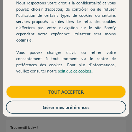
Nous respectons votre droit à la confidentialité et vous
Chauffage
pouvez choisir d’accepter, de contrôler ou de refuser
Vous avez une question ?
l'utilisation de certains types de cookies ou certains
services proposés par des tiers. Le refus des cookies
Autres produits
Jean-Luc B.
n’affectera pas votre navigation sur le site Somfy
il y a environ un mois
cependant votre expérience utilisateur sera moins
optimale.
Vous pouvez changer d'avis ou retirer votre
Bonjour
Devis avec un pro
consentement à tout moment via le centre de
Voici la liste de compatibilité. Attention il y des restrictions
préférences des cookies. Pour plus d’informations,
veuillez consulter notre
politique de cookies
.
Contact
Boutique
TOUT ACCEPTER
JACKY M.
il y a environ un mois
Gérer mes préférences
Trop gentil Jacky !