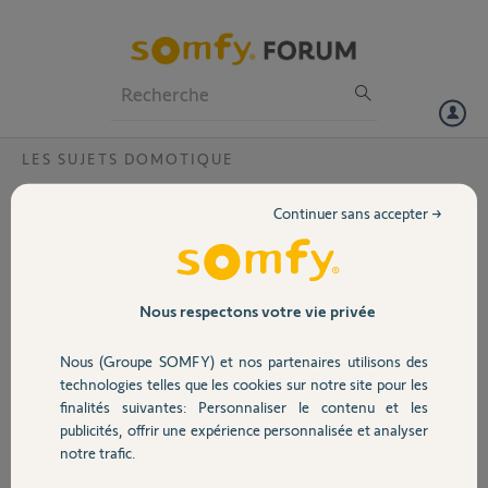
Particuliers
Professionnels
Forum
LES SUJETS DOMOTIQUE
Volet
Somfy et PAC Hitachi?
Continuer sans accepter →
Bonjour,
Portail
Merci,
Garage
Nous respectons votre vie privée
Jean-Bernard M.
il y a environ un mois
Nous (Groupe SOMFY) et nos partenaires utilisons des
Sécurité
Participer au fil de discussion
technologies telles que les cookies sur notre site pour les
finalités suivantes: Personnaliser le contenu et les
publicités, offrir une expérience personnalisée et analyser
Domotique
notre trafic.
Réponses