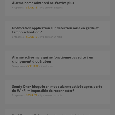
Alarme home advanced ne s'active plus
4
réponses
SÉCURITÉ
il y a environ 4 heures
Notification application sur détection mise en garde et
tempo activation ?
0
réponses
SÉCURITÉ
il y a environ un mois
Alarme active mais qui ne fonctionne pas suite à un
changement d'opérateur
14
réponses
SÉCURITÉ
il y a 2 mois
Somfy One+ bloquée en mode alarme activée après perte
du Wi-Fi – impossible de reconnecter?
7
réponses
SÉCURITÉ
il y a environ un mois