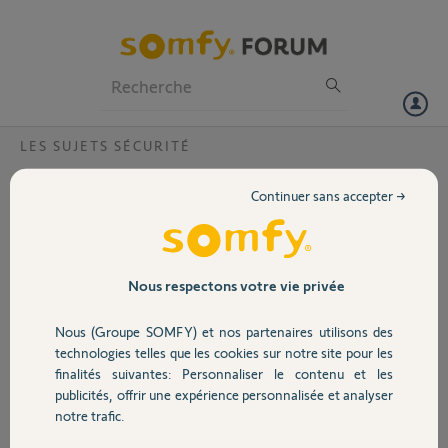
Particuliers
Professionnels
Forum
LES SUJETS SÉCURITÉ
Volet
Comment reparamétrer l'activation de
Continuer sans accepter →
l'alarme par l'application ?
Portail
Bonjour,
Depuis le 25/06 je ne peux plus activer mon alarme par l'application.
Garage
Nous respectons votre vie privée
Quand je clique sur le cadenas, un cercle de chargement tourne
autour de l'icône sans s'arrêter et n'active pas l'alarme (testé sur 2
Nous (Groupe SOMFY) et nos partenaires utilisons des
téléphones distincts).
Sécurité
technologies telles que les cookies sur notre site pour les
finalités suivantes: Personnaliser le contenu et les
La lumière de mon Link ne clignote pas. elle est allumée et fixe
publicités, offrir une expérience personnalisée et analyser
Domotique
Je vois bien mon Link dans la liste des appareils connectés en 2.4 sur
notre trafic.
mon routeur Wifi