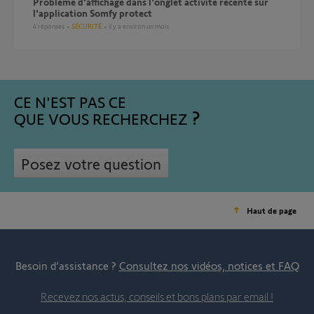
problème d'affichage dans l'onglet activité récente sur
l'application Somfy protect
4
réponses
SÉCURITÉ
il y a environ un mois
CE N'EST PAS CE
QUE VOUS RECHERCHEZ
Posez votre question
Haut de page
Besoin d’assistance ?
Consultez nos vidéos, notices et FAQ
Recevez nos actus, conseils et bons plans par email !