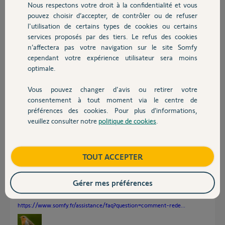
J'arrive à lancer la caméra et voir ce qu'il se passe chez moi depuis
Nous respectons votre droit à la confidentialité et vous
Chauffage
l'application
pouvez choisir d’accepter, de contrôler ou de refuser
l'utilisation de certains types de cookies ou certains
Pas vraiment envie de tenter la reconnexion de mon Link, la dernière
services proposés par des tiers. Le refus des cookies
Autres produits
fois TOUS les appareils ont sauté et j'ai mis 2 jours à tout
n’affectera pas votre navigation sur le site Somfy
reconnecter.
cependant votre expérience utilisateur sera moins
Des idées SVP ?
optimale.
Merci,
Vous pouvez changer d'avis ou retirer votre
Devis avec un pro
consentement à tout moment via le centre de
Romain G.
préférences des cookies. Pour plus d’informations,
il y a environ un mois
veuillez consulter notre
politique de cookies
.
Contact
Participer au fil de discussion
Boutique
TOUT ACCEPTER
Réponses
Gérer mes préférences
https://www.somfy.fr/assistance/faq?question=comment-rede...