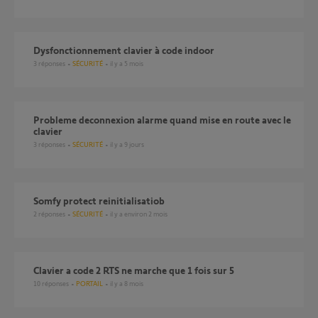
Dysfonctionnement clavier à code indoor
3
réponses
SÉCURITÉ
il y a 5 mois
probleme deconnexion alarme quand mise en route avec le
clavier
3
réponses
SÉCURITÉ
il y a 9 jours
Somfy protect reinitialisatiob
2
réponses
SÉCURITÉ
il y a environ 2 mois
Clavier a code 2 RTS ne marche que 1 fois sur 5
10
réponses
PORTAIL
il y a 8 mois