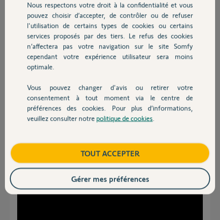
Nous respectons votre droit à la confidentialité et vous
Chauffage
pouvez choisir d’accepter, de contrôler ou de refuser
Réponses
l'utilisation de certains types de cookies ou certains
services proposés par des tiers. Le refus des cookies
Autres produits
n’affectera pas votre navigation sur le site Somfy
De quel clavier on parle ?
cependant votre expérience utilisateur sera moins
optimale.
Bonne soirée
Vous pouvez changer d'avis ou retirer votre
Charly
il y a environ un mois
Devis avec un pro
consentement à tout moment via le centre de
préférences des cookies. Pour plus d’informations,
veuillez consulter notre
politique de cookies
.
Contact
Bonsoir
Consulter le tuto suivant
Boutique
TOUT ACCEPTER
Gérer mes préférences