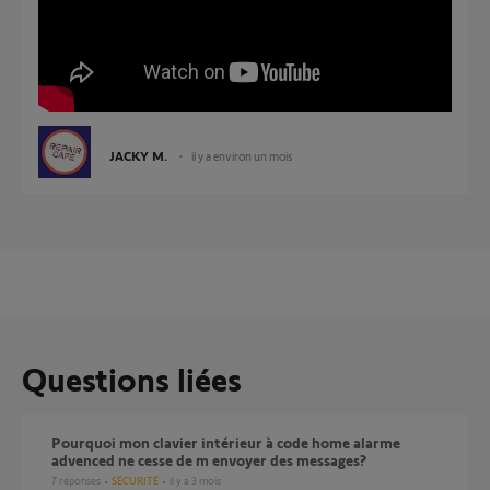
JACKY M.
il y a environ un mois
Questions liées
Pourquoi mon clavier intérieur à code home alarme
advenced ne cesse de m envoyer des messages?
7
réponses
SÉCURITÉ
il y a 3 mois