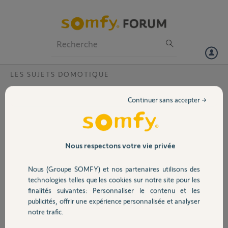
Particuliers
Professionnels
Forum
LES SUJETS DOMOTIQUE
Volet
Comment attribuer un code sur le clavier
Continuer sans accepter →
intérieur?
Portail
Bonjour,
Les clignotants s'arrêtent après avoir retiré la languette du clavier la
Garage
suite comment attribuer un code à 4 chiffre
Nous respectons votre vie privée
Merci,
Nous (Groupe SOMFY) et nos partenaires utilisons des
Sécurité
technologies telles que les cookies sur notre site pour les
Hieu liem L.
finalités suivantes: Personnaliser le contenu et les
il y a environ un mois
publicités, offrir une expérience personnalisée et analyser
Domotique
Participer au fil de discussion
notre trafic.