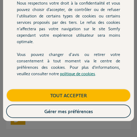
Nous respectons votre droit à la confidentialité et vous
Chauffage
pouvez choisir d’accepter, de contrôler ou de refuser
Merci.
l'utilisation de certains types de cookies ou certains
services proposés par des tiers. Le refus des cookies
Autres produits
Jean-Louis
n’affectera pas votre navigation sur le site Somfy
il y a 29 jours
cependant votre expérience utilisateur sera moins
Participer au fil de discussion
optimale.
Vous pouvez changer d'avis ou retirer votre
Devis avec un pro
consentement à tout moment via le centre de
Réponses
préférences des cookies. Pour plus d’informations,
veuillez consulter notre
politique de cookies
.
Contact
Bonjour Jean-louis,
Pouvez vous me communiquer le code pin des 2 box.
Sinon le compte qui a le Site1 doit vous inviter depuis le menu compte /
Boutique
TOUT ACCEPTER
gestion des utilisateurs.
bonne journée
Gérer mes préférences
Nicolas F.
il y a 28 jours