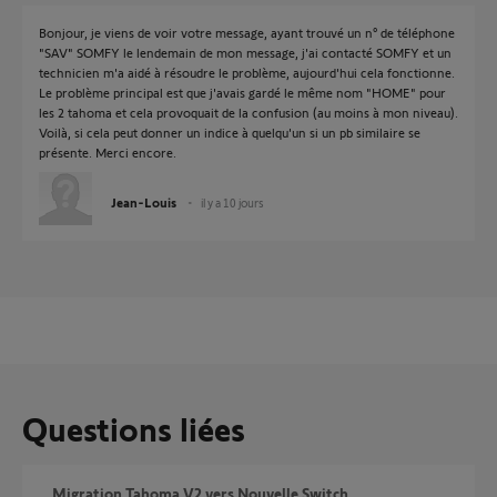
Bonjour, je viens de voir votre message, ayant trouvé un n° de téléphone
"SAV" SOMFY le lendemain de mon message, j'ai contacté SOMFY et un
technicien m'a aidé à résoudre le problème, aujourd'hui cela fonctionne.
Le problème principal est que j'avais gardé le même nom "HOME" pour
les 2 tahoma et cela provoquait de la confusion (au moins à mon niveau).
Voilà, si cela peut donner un indice à quelqu'un si un pb similaire se
présente. Merci encore.
Jean-Louis
il y a 10 jours
Questions liées
Migration Tahoma V2 vers Nouvelle Switch