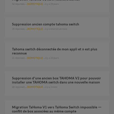
32
réponses
DOMOTIQUE
il y a 29 jours
Suppression ancien compte tahoma switch
28
réponses
DOMOTIQUE
il y a environ un mois
Tahoma switch déconnectée de mon appli et n est plus
reconnue
21
réponses
DOMOTIQUE
il y a 22 jours
Suppression d'une ancien box TAHOMA V2 pour pouvoir
installer une TAHOMA switch dans une nouvelle maison
48
réponses
DOMOTIQUE
il y a 3 mois
Migration TaHoma V1 vers TaHoma Switch impossible —
conflit de box associées au même compte