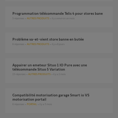
Programmation télécommande Telis 4 pour stores bane
5
réponses
AUTRES PRODUITS
il y a environ un mois
Problème va-et-vient store banne en butée
6
réponses
AUTRES PRODUITS
il y a 8 jours
Appairer un emeteur Situo 1 IO Pure avec une
télécommande Situo 5 Variation
15
réponses
AUTRES PRODUITS
il y a 2 mois
Compatibilité motorisation garage Smart io VS
motorisation portail
6
réponses
PORTAIL
il y a 5 mois