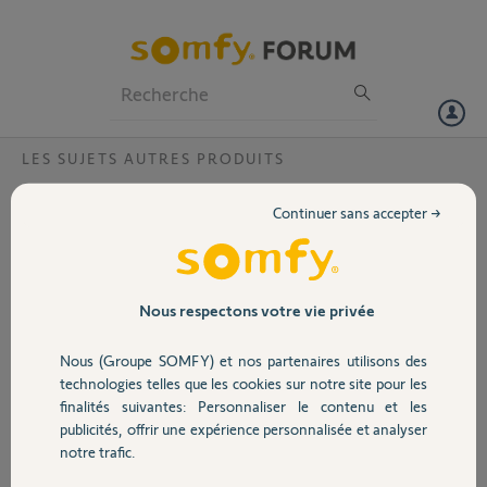
Particuliers
Professionnels
Forum
LES SUJETS AUTRES PRODUITS
Volet
J’ai un store motorisé. Je souhaite le
Continuer sans accepter →
commander avec une télécommande.
Portail
Comment faire ?
Garage
Nous respectons votre vie privée
Nous (Groupe SOMFY) et nos partenaires utilisons des
Sécurité
Très simplement, votre installateur va raccorder un boîtier de radio
technologies telles que les cookies sur notre site pour les
déportée à votre moteur existant. Une simple programmation vous
finalités suivantes: Personnaliser le contenu et les
permettra par la suite de piloter votre store à l’aide d’une ou plusieurs
publicités, offrir une expérience personnalisée et analyser
Domotique
télécommandes. En savoir plus sur nos technologies.
notre trafic.