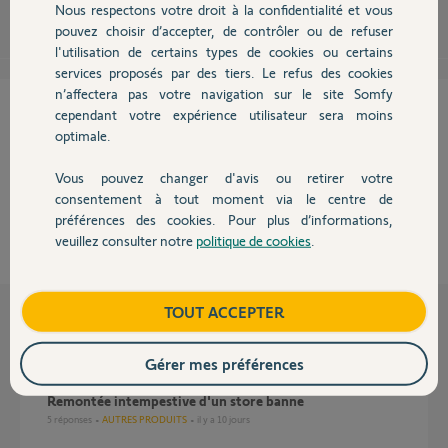
Nous respectons votre droit à la confidentialité et vous
Chauffage
pouvez choisir d’accepter, de contrôler ou de refuser
l'utilisation de certains types de cookies ou certains
services proposés par des tiers. Le refus des cookies
Autres produits
n’affectera pas votre navigation sur le site Somfy
Cette réponse vous a-t-elle aidé ?
cependant votre expérience utilisateur sera moins
optimale.
NON
OUI
Vous pouvez changer d'avis ou retirer votre
Devis avec un pro
consentement à tout moment via le centre de
50%
des internautes ont trouvé cette réponse utile
préférences des cookies. Pour plus d’informations,
veuillez consulter notre
politique de cookies
.
Contact
Boutique
TOUT ACCEPTER
Questions liées
Gérer mes préférences
Remontée intempestive d'un store banne
5
réponses
AUTRES PRODUITS
il y a 10 jours