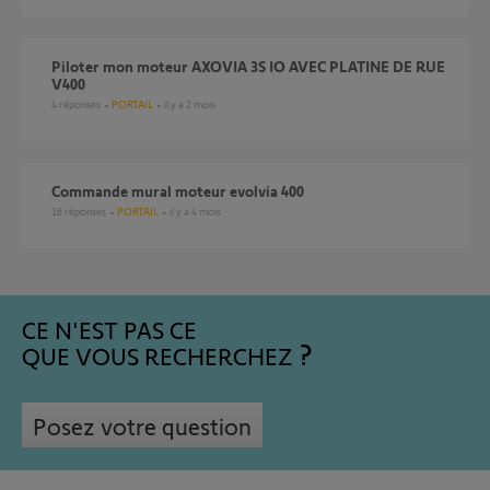
Piloter mon moteur AXOVIA 3S IO AVEC PLATINE DE RUE
V400
4
réponses
PORTAIL
il y a 2 mois
Commande mural moteur evolvia 400
16
réponses
PORTAIL
il y a 4 mois
CE N'EST PAS CE
QUE VOUS RECHERCHEZ
Posez votre question