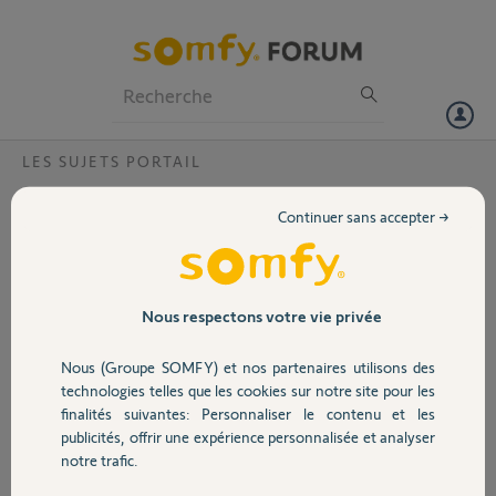
Particuliers
Professionnels
Forum
LES SUJETS PORTAIL
Volet
Motorisation Evolvia 400 sur
Continuer sans accepter →
traverse basse ?
Portail
Est il possible de monter un automatisme de portail sur la traverse la
plus basse d'un portail en aluminium ? n'y a t'il pas de probleme
Garage
d'etancheite a faire cela ? le produit est il prevu pour ?
Nous respectons votre vie privée
Sinon quel autre modele est compatible avec ce type de montage ...
MERCI
Nous (Groupe SOMFY) et nos partenaires utilisons des
Sécurité
technologies telles que les cookies sur notre site pour les
julien B.
finalités suivantes: Personnaliser le contenu et les
il y a presque 13 ans
publicités, offrir une expérience personnalisée et analyser
Domotique
Participer au fil de discussion
notre trafic.