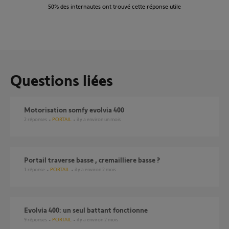
50%
des internautes ont trouvé cette réponse utile
Questions liées
motorisation somfy evolvia 400
2
réponses
PORTAIL
il y a environ un mois
portail traverse basse , cremailliere basse ?
1
réponse
PORTAIL
il y a environ 2 mois
Evolvia 400: un seul battant fonctionne
9
réponses
PORTAIL
il y a environ 2 mois