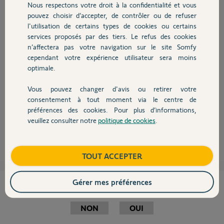
Nous respectons votre droit à la confidentialité et vous
Chauffage
pouvez choisir d’accepter, de contrôler ou de refuser
l'utilisation de certains types de cookies ou certains
services proposés par des tiers. Le refus des cookies
Autres produits
Bonjour Julien,
n’affectera pas votre navigation sur le site Somfy
cependant votre expérience utilisateur sera moins
Nous vous informons que nous déconseillons le placement des moteurs
sur la traverse la plus basse d'un portail une seule raison, c'est qu'avec le
optimale.
temps la motorisation risque de déformer ou voiler votre portail. Le
moteur étant prévu pour fonctionner à l'extérieur, il n'y aura aucun
Vous pouvez changer d'avis ou retirer votre
problème d'étanchéité, toutefois, ce dernier ne doit pas être immergé.
Devis avec un pro
consentement à tout moment via le centre de
Bonne journée,
préférences des cookies. Pour plus d’informations,
veuillez consulter notre
politique de cookies
.
Contact
Thomas M.
il y a presque 13 ans
Boutique
TOUT ACCEPTER
Gérer mes préférences
Cette réponse vous a-t-elle aidé ?
NON
OUI