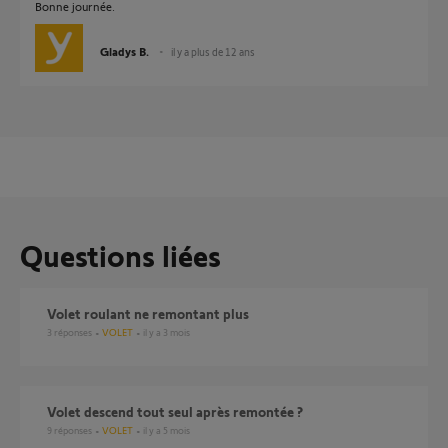
Bonne journée.
Gladys B.
il y a plus de 12 ans
Questions liées
Volet roulant ne remontant plus
3
réponses
VOLET
il y a 3 mois
Volet descend tout seul après remontée ?
9
réponses
VOLET
il y a 5 mois