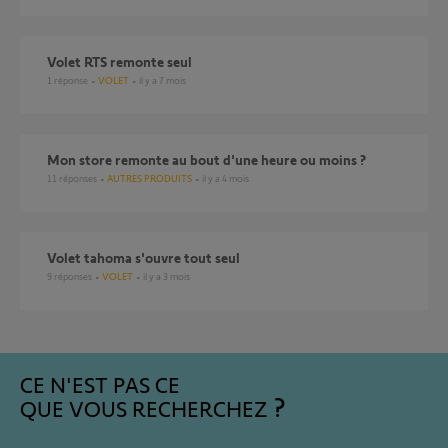
Volet RTS remonte seul
1
réponse
VOLET
il y a 7 mois
Mon store remonte au bout d'une heure ou moins ?
11
réponses
AUTRES PRODUITS
il y a 4 mois
volet tahoma s'ouvre tout seul
9
réponses
VOLET
il y a 3 mois
CE N'EST PAS CE
QUE VOUS RECHERCHEZ