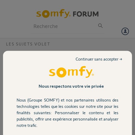
Particuliers
Professionnels
Forum
LES SUJETS VOLET
Volet
un volet remonte seul au bout d'une
Continuer sans accepter →
heure?
Portail
Sans raison, un de mes volets remonte au bout d'une heure.
Fonctionne normalement depuis 10 ans
Garage
Nous respectons votre vie privée
DANIEL L.
Nous (Groupe SOMFY) et nos partenaires utilisons des
il y a plus de 12 ans
Sécurité
technologies telles que les cookies sur notre site pour les
Participer au fil de discussion
finalités suivantes: Personnaliser le contenu et les
publicités, offrir une expérience personnalisée et analyser
Domotique
notre trafic.
Réponses