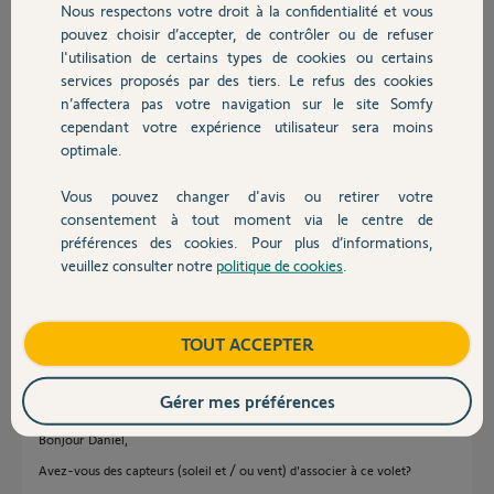
Nous respectons votre droit à la confidentialité et vous
Chauffage
pouvez choisir d’accepter, de contrôler ou de refuser
l'utilisation de certains types de cookies ou certains
Bonjour Daniel,
services proposés par des tiers. Le refus des cookies
Autres produits
S'agit-il d'un volet roulant à commande radio ou filaire ? S'il est radio
n’affectera pas votre navigation sur le site Somfy
avez vous un récepteur déporté du moteur ou bien est-il intégré ?
cependant votre expérience utilisateur sera moins
Bonne journée,
optimale.
Thomas M.
il y a plus de 12 ans
Vous pouvez changer d'avis ou retirer votre
Devis avec un pro
consentement à tout moment via le centre de
préférences des cookies. Pour plus d’informations,
veuillez consulter notre
politique de cookies
.
Contact
Volet roulant à commande radio avec récepteur déporté
Boutique
Daniel S.
TOUT ACCEPTER
il y a plus de 12 ans
Gérer mes préférences
Bonjour Daniel,
Avez-vous des capteurs (soleil et / ou vent) d'associer à ce volet?