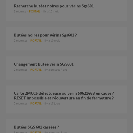
recherche butées noires pour vérins Sgs601
1
réponse
PORTAIL
il y a 10 mois
butées noires pour vérins Sgs601 ?
2
réponses
PORTAIL
il y a 10 mois
Changement butée vérin SGS601
2
réponses
PORTAIL
il y a presque 4 ans
Carte 2MCC6 défectueuse ou vérin 5062146B en cause ?
RESET impossible et réouverture en fin de fermeture ?
5
réponses
PORTAIL
il y a 17 jours
Butées SGS 601 cassées ?
3
réponses
PORTAIL
il y a presque 7 ans