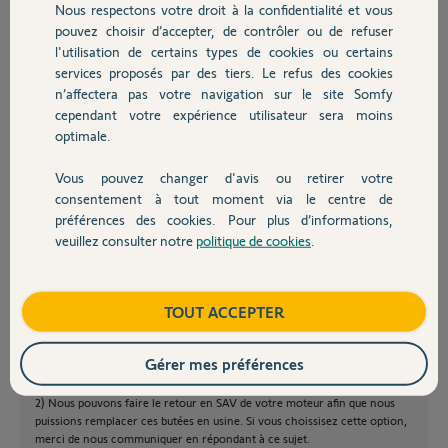
Nous respectons votre droit à la confidentialité et vous
Chauffage
serge C.
pouvez choisir d’accepter, de contrôler ou de refuser
il y a plus de 12 ans
l'utilisation de certains types de cookies ou certains
services proposés par des tiers. Le refus des cookies
Autres produits
n’affectera pas votre navigation sur le site Somfy
cependant votre expérience utilisateur sera moins
optimale.
Bonjour Serge,
Vous pouvez changer d'avis ou retirer votre
Nous sommes au regret de vous informer que les butées ne sont pas
Devis avec un pro
consentement à tout moment via le centre de
référencées seules en tant que pièces détachées.
préférences des cookies. Pour plus d’informations,
Il y a donc deux possibilités pour résoudre ce souci :
veuillez consulter notre
politique de cookies
.
Contact
1) Supprimer les butées à l'intérieur de vos bras (moteurs) et les
remplacer par des butées définitives fixées au sol.
Dans ce cas, nous vous conseillons de faire une remise à zéro de votre
Boutique
TOUT ACCEPTER
motorisation et de refaire l'auto-apprentissage (voir notice).
Nous pouvons vous proposer les butées SOMFY (réf : 2400486) que vous
trouverez auprès d’une Grande Surface de Bricolage ou sur des sites de
Gérer mes préférences
vente en ligne spécialisés.
2) Nous pouvons faire le retour en SAV de votre moteur afin que nous
puissions remplacer ces butées en usine. Si vous choissisez cette option,
merci de nous communiquer en répondant à ce sujet.