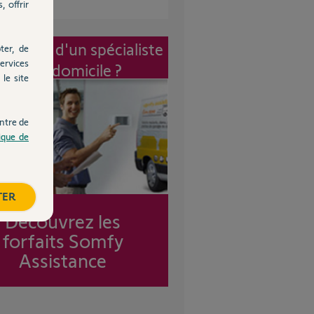
, offrir
vention d'un spécialiste
ter, de
ervices
à mon domicile ?
le site
ntre de
tique de
TER
Découvrez les
forfaits Somfy
Assistance