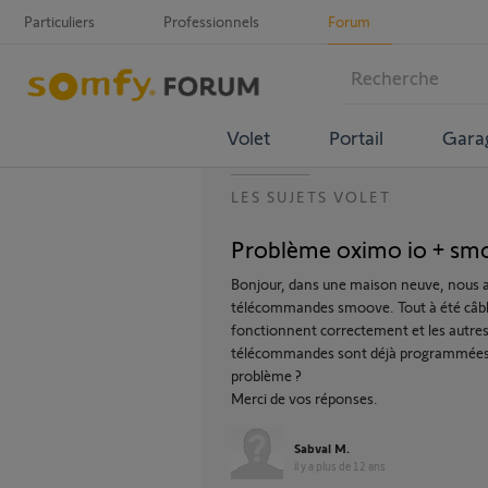
Particuliers
Professionnels
Forum
Volet
Portail
Gara
LES SUJETS VOLET
Problème oximo io + sm
Bonjour, dans une maison neuve, nous av
télécommandes smoove. Tout à été câblé p
fonctionnent correctement et les autre
télécommandes sont déjà programmées. Y
problème ?
Merci de vos réponses.
Sabval M.
il y a plus de 12 ans