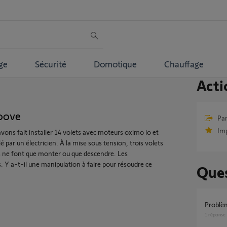
ge
Sécurité
Domotique
Chauffage
Acti
oove
Par
Im
ons fait installer 14 volets avec moteurs oximo io et
ar un électricien. À la mise sous tension, trois volets
s ne font que monter ou que descendre. Les
 a-t-il une manipulation à faire pour résoudre ce
Ques
problè
1
réponse