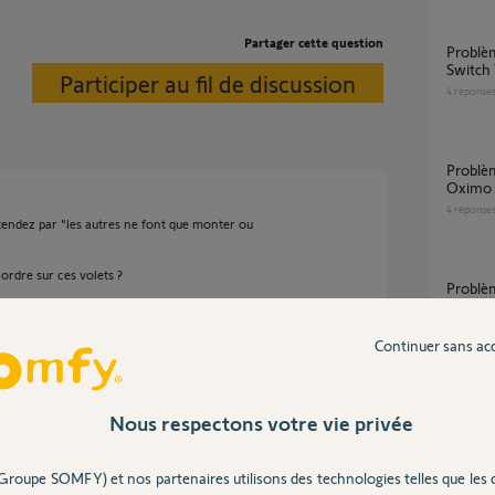
Partager cette question
Problème ajout SMOOVE IO sur Tahoma
Switch 
Participer au fil de discussion
4
réponse
Problème de détection/connexion d'un volet
Oximo 
4
réponse
endez par "les autres ne font que monter ou
ordre sur ces volets ?
Problème avec la Tahoma et Smoove Origin
IO
2
réponse
Continuer sans ac
2 ans
Rempl
Nous respectons votre vie privée
15
répons
Groupe SOMFY) et nos partenaires utilisons des technologies telles que les 