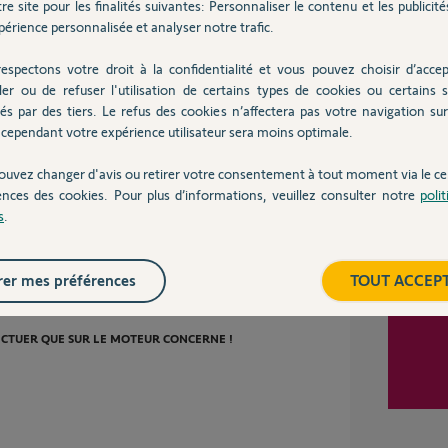
re site pour les finalités suivantes: Personnaliser le contenu et les publicités
ertains volets ne réagissent qu'en appuyant sur
ien ne se passe en appuyant sur le bouton de la
érience personnalisée et analyser notre trafic.
nent en montée et non en descente). Il y a
ition ouverte et d'autres en position fermée.
Inter
espectons votre droit à la confidentialité et vous pouvez choisir d’accep
ler ou de refuser l'utilisation de certains types de cookies ou certains s
és par des tiers. Le refus des cookies n’affectera pas votre navigation sur 
cependant votre expérience utilisateur sera moins optimale.
2 ans
ouvez changer d'avis ou retirer votre consentement à tout moment via le ce
ences des cookies. Pour plus d’informations, veuillez consulter notre
poli
s
.
r soit effectuer les manipulations ci-dessous.
nt les mêmes en Io (votre installation) qu'en
er mes préférences
TOUT ACCEP
ECTUER QUE SUR LE MOTEUR CONCERNE !