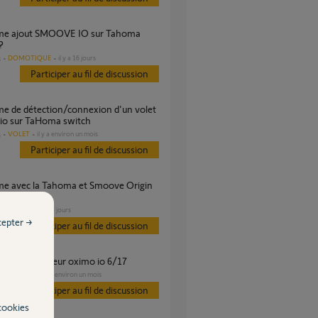
?
DOMOTIQUE
il y a 16 jours
s
Participer au fil de discussion
io sur TaHoma switch
VOLET
il y a environ un mois
s
Participer au fil de discussion
VOLET
il y a 5 jours
s
cepter →
Participer au fil de discussion
acement moteur oximo io 6/17
VOLET
il y a environ un mois
es
Participer au fil de discussion
cookies