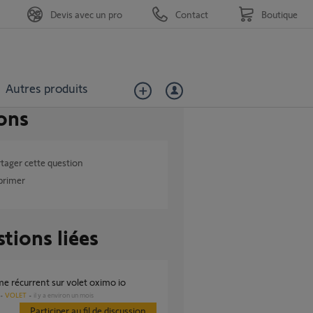
Devis avec un pro
Contact
Boutique
Autres produits
ons
tager cette question
primer
tions liées
me récurrent sur volet oximo io
VOLET
il y a environ un mois
Participer au fil de discussion