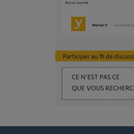
Bonne Journée
Martial V.
il y a plus de 1
Participer au fil de discus
CE N'EST PAS CE
QUE VOUS RECHER