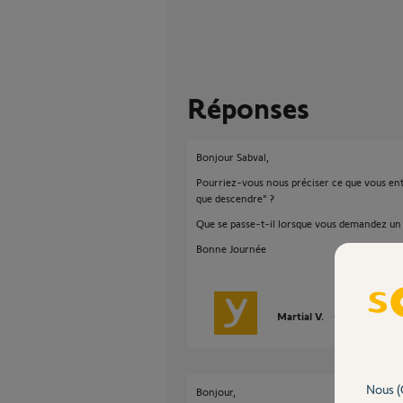
Réponses
Bonjour Sabval,
Pourriez-vous nous préciser ce que vous ent
que descendre" ?
Que se passe-t-il lorsque vous demandez un 
Bonne Journée
Martial V.
il y a plus de 1
Nous (
Bonjour,