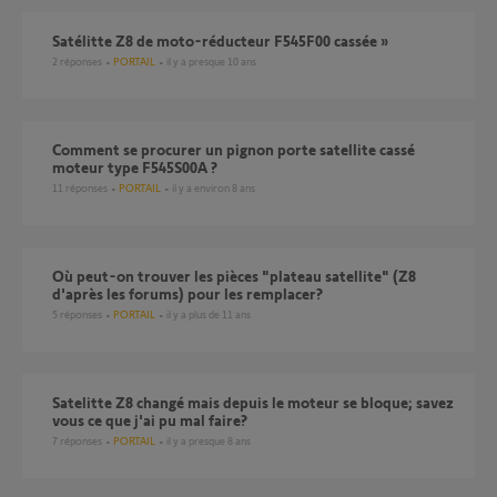
Satélitte Z8 de moto-réducteur F545F00 cassée »
2
réponses
PORTAIL
il y a presque 10 ans
comment se procurer un pignon porte satellite cassé
moteur type F545S00A ?
11
réponses
PORTAIL
il y a environ 8 ans
Où peut-on trouver les pièces "plateau satellite" (Z8
d'après les forums) pour les remplacer?
5
réponses
PORTAIL
il y a plus de 11 ans
satelitte Z8 changé mais depuis le moteur se bloque; savez
vous ce que j'ai pu mal faire?
7
réponses
PORTAIL
il y a presque 8 ans