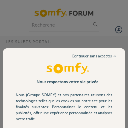
Particuliers
Professionnels
Forum
LES SUJETS PORTAIL
Volet
Satélitte Z8 de moto-réducteur F545F00
Continuer sans accepter →
cassée
Portail
un pignon plastique
d'entrainement de la
Garage
partie motoréducteur
Nous respectons votre vie privée
s'est cassé. peut-on
réparer, acheter juste cet
Nous (Groupe SOMFY) et nos partenaires utilisons des
Sécurité
élément ou doit on
technologies telles que les cookies sur notre site pour les
racheter le
finalités suivantes: Personnaliser le contenu et les
motoréducteur complet ?
publicités, offrir une expérience personnalisée et analyser
Domotique
notre trafic.