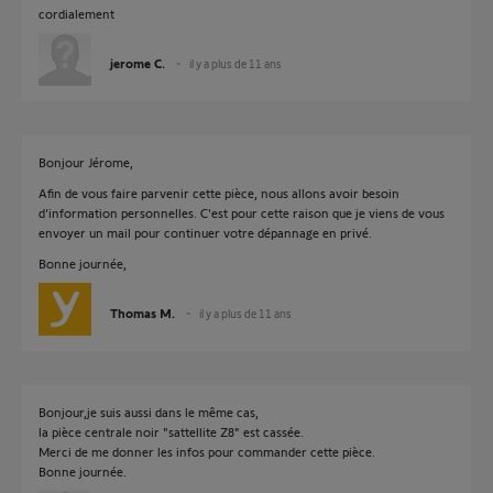
cordialement
jerome C.
il y a plus de 11 ans
Bonjour Jérome,
Afin de vous faire parvenir cette pièce, nous allons avoir besoin
d'information personnelles. C'est pour cette raison que je viens de vous
envoyer un mail pour continuer votre dépannage en privé.
Bonne journée,
Thomas M.
il y a plus de 11 ans
Bonjour,je suis aussi dans le même cas,
la pièce centrale noir "sattellite Z8" est cassée.
Merci de me donner les infos pour commander cette pièce.
Bonne journée.