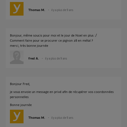
Thomas M.
il y a plus de 9 ans
Bonjour, même soucis pour moi et le jour de Noel en plus :/
Comment faire pour se procurer ce pignon z8 en métal ?
merci, très bonne journée
fred A.
il y a plus de 9 ans
Bonjour Fred,
je vous envoie un message en privé afin de récupérer vos coordonnées
personnelles
Bonne journée
Thomas M.
il y a plus de 9 ans