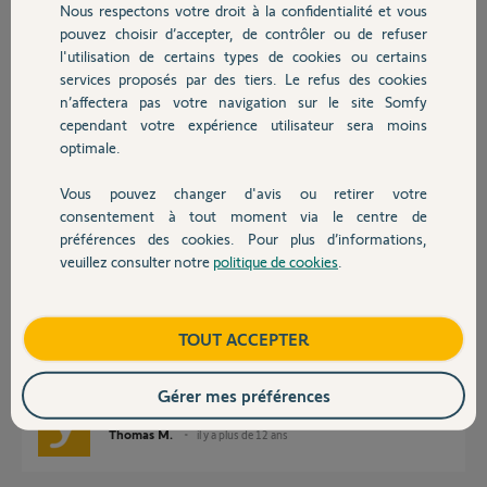
Nous respectons votre droit à la confidentialité et vous
Chauffage
pouvez choisir d’accepter, de contrôler ou de refuser
l'utilisation de certains types de cookies ou certains
Jean-Marc P.
services proposés par des tiers. Le refus des cookies
Autres produits
il y a plus de 12 ans
n’affectera pas votre navigation sur le site Somfy
Participer au fil de discussion
cependant votre expérience utilisateur sera moins
optimale.
Vous pouvez changer d'avis ou retirer votre
Devis avec un pro
Réponses
consentement à tout moment via le centre de
préférences des cookies. Pour plus d’informations,
veuillez consulter notre
politique de cookies
.
Contact
Bonjour Jean-Marc,
Afin de vous faire parvenir cette pièce, nous allons avoir besoin
d'information personnelles. C'est pour cette raison que je viens de vous
Boutique
TOUT ACCEPTER
envoyer un mail pour continuer votre dépannage en privé.
Bonne journée,
Gérer mes préférences
Thomas M.
il y a plus de 12 ans