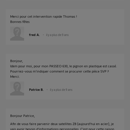
Merci pour cet intervention rapide Thomas !
Bonnes fêtes
fred A.
il y a plus de 9 ans
Bonjour,
Idem pour moi, pour mon PASSEO 630, le pignon en plastique est cassé.
Pourriez-vous m'indiquer comment se procurer cette pièce SVP ?
Merci.
Patrice B.
il y a plus de 9 ans
Bonjour Patrice,
Afin de vous faire parvenir deux satellites Z8 (aujourd'hui en acier), je
vais avoir besoin d'informations personnelles. C'est pour cette raison