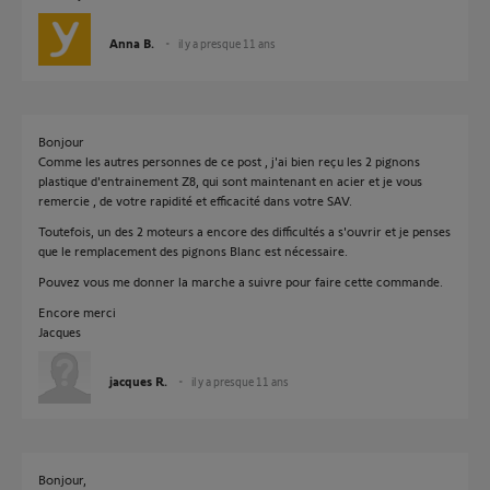
Anna B.
il y a presque 11 ans
Bonjour
Comme les autres personnes de ce post , j'ai bien reçu les 2 pignons
plastique d'entrainement Z8, qui sont maintenant en acier et je vous
remercie , de votre rapidité et efficacité dans votre SAV.
Toutefois, un des 2 moteurs a encore des difficultés a s'ouvrir et je penses
que le remplacement des pignons Blanc est nécessaire.
Pouvez vous me donner la marche a suivre pour faire cette commande.
Encore merci
Jacques
jacques R.
il y a presque 11 ans
Bonjour,