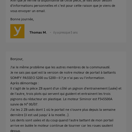
Afin que je vérifie la disponibilité de cette pièce, je vais avoir besoin
d'informations personnelles et c'est pour cette raison que je viens de
vous envoyer un email.
Bonne journée,
Thomas M.
il y a presque 5 ans
Bonjour,
J’ai le même problème que les autres membres de la communauté.
Je ne sais pas quel est la version de notre moteur de portail à battants
SOMFY PASSEO S200 ou S200–II ? je n’ai pas vu l’information.
Après démontage :
Il s'agit de la pièce Z8 ayant d'un côté un pignon d'entrainement (usée) et
de l'autre, trois plots qui servent qui guident et entrainent les trois
pignons du réducteur en plastique. Le moteur Siminor est F545S00A
suivie de N° 00/07.
J’ai les 2 Z8 usés dont 1 où le portail ne s’ouvre plus depuis la semaine
dernière (il est usé jusqu’ à la moelle…).
Les dents sont usées et du coup quand l’autre battant de mon portail
arrive en butée le moteur continue de tourner car les roues sautent
dessus.