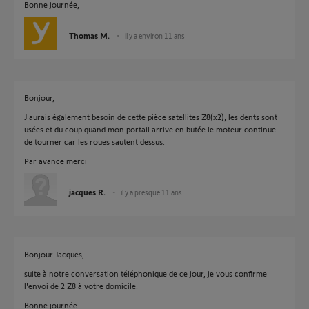
Bonne journée,
Thomas M.
il y a environ 11 ans
Bonjour,
J'aurais également besoin de cette pièce satellites Z8(x2), les dents sont
usées et du coup quand mon portail arrive en butée le moteur continue
de tourner car les roues sautent dessus.
Par avance merci
jacques R.
il y a presque 11 ans
Bonjour Jacques,
suite à notre conversation téléphonique de ce jour, je vous confirme
l'envoi de 2 Z8 à votre domicile.
Bonne journée.