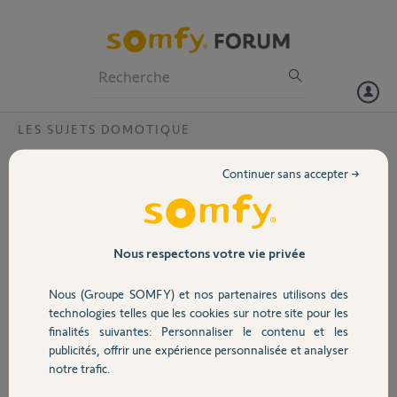
Particuliers
Professionnels
Forum
LES SUJETS DOMOTIQUE
Volet
Réglage Capteur soleil Sunis Wirefree io
Continuer sans accepter →
Bonjour,
Portail
Le réglage du capteur indiqué ci-dessus n'est pas des plus évidents
avec le boitier Tahoma : curseur que l'on fait coulisser. Serait-il
possible de rendre celui-ci beaucoup plus sensible soit avec cette
Garage
Nous respectons votre vie privée
méthode soit en permettant la saisie manuelle de la valeur désirée ?
Merci
Nous (Groupe SOMFY) et nos partenaires utilisons des
Sécurité
technologies telles que les cookies sur notre site pour les
Christian C.
finalités suivantes: Personnaliser le contenu et les
il y a environ 12 ans
publicités, offrir une expérience personnalisée et analyser
Domotique
notre trafic.