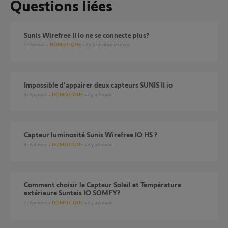
Questions liées
Sunis Wirefree II io ne se connecte plus?
1
réponse
DOMOTIQUE
il y a environ un mois
Impossible d'appairer deux capteurs SUNIS II io
3
réponses
DOMOTIQUE
il y a 3 mois
Capteur luminosité Sunis Wirefree IO HS ?
9
réponses
DOMOTIQUE
il y a 6 mois
comment choisir le Capteur Soleil et Température
extérieure Sunteis IO SOMFY?
7
réponses
DOMOTIQUE
il y a 4 mois