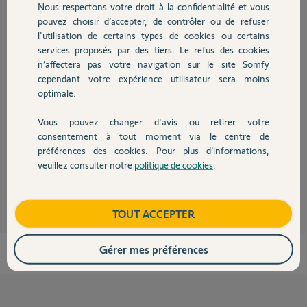
Nous respectons votre droit à la confidentialité et vous
Chauffage
Réponses
pouvez choisir d’accepter, de contrôler ou de refuser
l'utilisation de certains types de cookies ou certains
services proposés par des tiers. Le refus des cookies
Autres produits
Bonjour Christian,
n’affectera pas votre navigation sur le site Somfy
Le réglage du seuil de déclenchement des capteurs n'est effectivement
cependant votre expérience utilisateur sera moins
pas des plus précis. Mais pour des fortes valeurs d'ensoleillement, la
optimale.
précision n'a pas vraiment d'intérêt. Suivant l'orientation et l'inclinaison
du capteur, les valeurs peuvent varier de 20.000 ou 30.000 Lux lorsque le
capteur est en plein soleil.
Vous pouvez changer d'avis ou retirer votre
Devis avec un pro
A partir de 20.000 Lux, on est sur que le capteur est en plein soleil et qu'il
consentement à tout moment via le centre de
y a peu de nuages.
préférences des cookies. Pour plus d’informations,
veuillez consulter notre
politique de cookies
.
Contact
Pierre-Yves C.
il y a environ 12 ans
Boutique
TOUT ACCEPTER
Gérer mes préférences