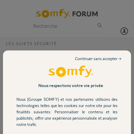
Particuliers
Professionnels
Forum
LES SUJETS SÉCURITÉ
Volet
remerciements
Continuer sans accepter →
bonsoir , merci à pinse 57 pour la réponse.Oky je me lance ce week
Portail
end ...
Garage
Nous respectons votre vie privée
jean louis
il y a environ 12 ans
Participer au fil de discussion
Nous (Groupe SOMFY) et nos partenaires utilisons des
Sécurité
technologies telles que les cookies sur notre site pour les
finalités suivantes: Personnaliser le contenu et les
publicités, offrir une expérience personnalisée et analyser
Domotique
Réponses
notre trafic.