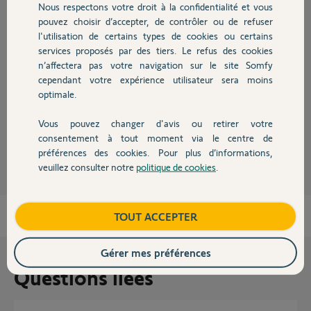
Nous respectons votre droit à la confidentialité et vous
Chauffage
pouvez choisir d’accepter, de contrôler ou de refuser
Bonjour Jean-Louis,
l'utilisation de certains types de cookies ou certains
Afin de mieux faire passer votre message de remerciement, je vous
services proposés par des tiers. Le refus des cookies
Autres produits
conseille de le mettre à la suite de votre post initial au lien ci-dessous, en
n’affectera pas votre navigation sur le site Somfy
cliquant sur le bouton "Répondre à cette question".
cependant votre expérience utilisateur sera moins
Centrale et détecteur
optimale.
Bonne journée,
Vous pouvez changer d'avis ou retirer votre
Devis avec un pro
Thomas M.
il y a environ 12 ans
consentement à tout moment via le centre de
préférences des cookies. Pour plus d’informations,
veuillez consulter notre
politique de cookies
.
Contact
Boutique
TOUT ACCEPTER
Gérer mes préférences
Questions liées