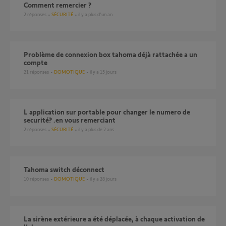
comment remercier ?
2
réponses
SÉCURITÉ
il y a plus d'un an
Problème de connexion box tahoma déjà rattachée a un
compte
21
réponses
DOMOTIQUE
il y a 15 jours
l application sur portable pour changer le numero de
securité? .en vous remerciant
2
réponses
SÉCURITÉ
il y a plus de 2 ans
Tahoma switch déconnect
10
réponses
DOMOTIQUE
il y a 28 jours
La sirène extérieure a été déplacée, à chaque activation de