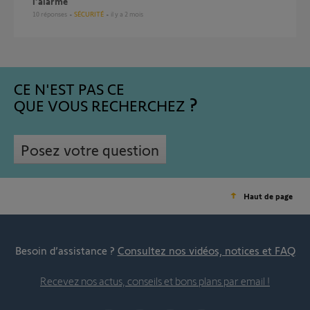
l’alarme
10
réponses
SÉCURITÉ
il y a 2 mois
CE N'EST PAS CE
QUE VOUS RECHERCHEZ
Posez votre question
Haut de page
Besoin d’assistance ?
Consultez nos vidéos, notices et FAQ
Recevez nos actus, conseils et bons plans par email !