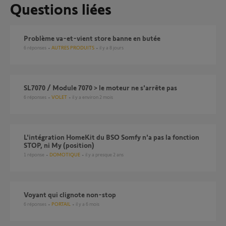
Questions liées
Problème va-et-vient store banne en butée
6
réponses
AUTRES PRODUITS
il y a 8 jours
SL7070 / Module 7070 > le moteur ne s'arrête pas
6
réponses
VOLET
il y a environ 2 mois
L'intégration HomeKit du BSO Somfy n'a pas la fonction
STOP, ni My (position)
1
réponse
DOMOTIQUE
il y a presque 2 ans
Voyant qui clignote non-stop
6
réponses
PORTAIL
il y a 6 mois