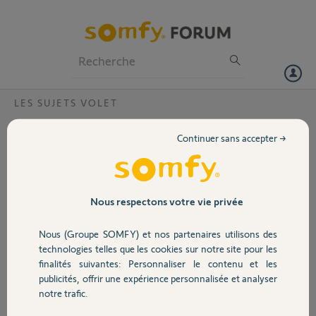
Particuliers
Professionnels
Forum
LES SUJETS VOLET
Volet
fonction stop de ma commande ne marche
Continuer sans accepter →
plus
Portail
Bonjour, J'ai 5 volet roulant commandé chacun par une
telecommande soit l'ensemble par 1 telecommande central. J'au 1
Garage
volet qui ne marche pas avec ca propre commande et avec la
Nous respectons votre vie privée
centrale. En effet il monte et descend bien mais quand j'appuie sur
stop il ne ne stop pas, il monte ou il descend. Merci pour votre aide
Nous (Groupe SOMFY) et nos partenaires utilisons des
Sécurité
technologies telles que les cookies sur notre site pour les
belhadj N.
finalités suivantes: Personnaliser le contenu et les
il y a environ 12 ans
publicités, offrir une expérience personnalisée et analyser
Domotique
Participer au fil de discussion
notre trafic.