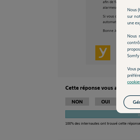
afin de faire fonction
alarmesomfy.net ?
Nous (
sur not
Si vous disposez d'un b
automatismes SOMFY vi
une exp
Bonne Journée
Nous r
contrô
propos
Martial V.
Somfy 
Vous p
préfér
cookie
Cette réponse vous a-t-elle ai
NON
OUI
Gér
1
100%
des internautes ont trouvé cette réponse