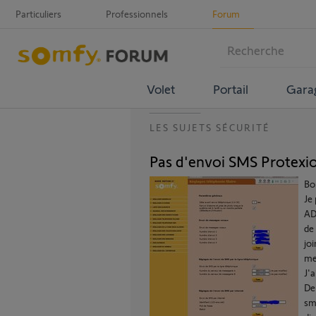
Particuliers
Professionnels
Forum
Volet
Portail
Gara
LES SUJETS SÉCURITÉ
Pas d'envoi SMS Protex
Bo
Je
AD
de
jo
me
J'a
De
sm