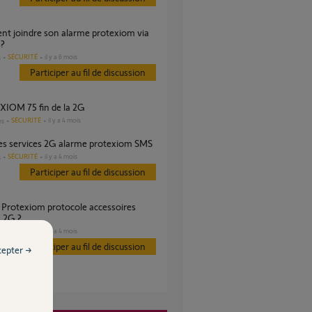
?
SÉCURITÉ
il y a 6 mois
s
Participer au fil de discussion
XIOM 75 fin de la 2G
SÉCURITÉ
il y a 4 mois
es
 des services 2G alarme protexiom SMS
SÉCURITÉ
il y a 4 mois
s
Participer au fil de discussion
n 2G ?
SÉCURITÉ
il y a 4 mois
s
Participer au fil de discussion
cepter →