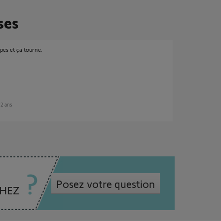
ses
apes et ça tourne.
12 ans
Posez votre question
CHEZ