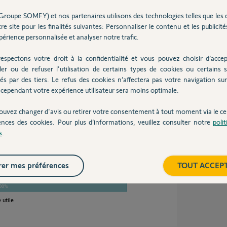
ner le service 123-sms. Avez-vous créer ce compte sur
Inter
Groupe SOMFY) et nos partenaires utilisons des technologies telles que les 
re site pour les finalités suivantes: Personnaliser le contenu et les publicités
oitier TaHoma alors il vous sera possible de piloter vos
a une application dus smartphone.
érience personnalisée et analyser notre trafic.
espectons votre droit à la confidentialité et vous pouvez choisir d’accep
ler ou de refuser l'utilisation de certains types de cookies ou certains s
és par des tiers. Le refus des cookies n’affectera pas votre navigation sur 
il y a presque 12 ans
cependant votre expérience utilisateur sera moins optimale.
ouvez changer d'avis ou retirer votre consentement à tout moment via le ce
ences des cookies. Pour plus d’informations, veuillez consulter notre
poli
s
.
dé ?
er mes préférences
TOUT ACCEP
00%
 utile