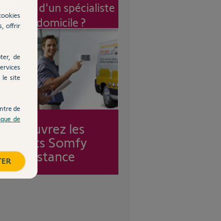
vention d'un spécialiste
cookies
à mon domicile ?
, offrir
ter, de
ervices
le site
ntre de
tique de
Découvrez les
forfaits Somfy
Assistance
TER