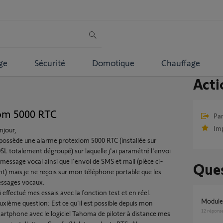
ge
Sécurité
Domotique
Chauffage
Acti
iom 5000 RTC
Par
Im
njour,
 possède une alarme protexiom 5000 RTC (installée sur
SL totalement dégroupé) sur laquelle j'ai paramétré l'envoi
 message vocal ainsi que l'envoi de SMS et mail (pièce ci-
Ques
int) mais je ne reçois sur mon téléphone portable que les
ssages vocaux.
i effectué mes essais avec la fonction test et en réel.
Modul
uxième question: Est ce qu'il est possible depuis mon
12
répons
artphone avec le logiciel Tahoma de piloter à distance mes