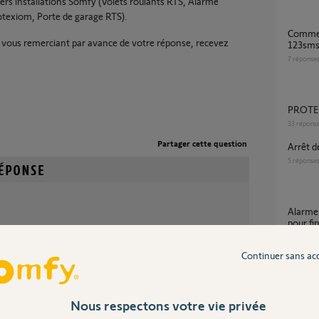
vers installations Somfy (Volets roulants RTS, Alarme
otexiom, Porte de garage RTS).
comment joindre son alarme protexiom via
 vous remerciant par avance de votre réponse, recevez
123sms
7
réponse
PROTE
33
répons
Partager cette question
Arrêt
5
réponse
Alarme Protexiom protocole accessoires
pour fi
oir décocher la case "envoi de SMS par la ligne
8
réponse
tion n'est plus possible depuis l'arrêt par France
Continuer sans ac
SMS par ligne téléphonique.
 créer un compte sur 123-sms ? Car le statut
mation.
Nous respectons votre vie privée
ligatoire d'avoir créer un compte d’accès à distance