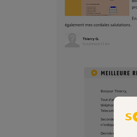
di
pr
En
également mes cordiales salutations.
Thierry G.
il y a presque 12 ans
Bonjour Thierry,
Tout d'abord il va fall
téléphonique". Cette op
Telecom de l'envoi de 
Secondement avez-vous
n'indique aucune infor
Dernièrement il est ob