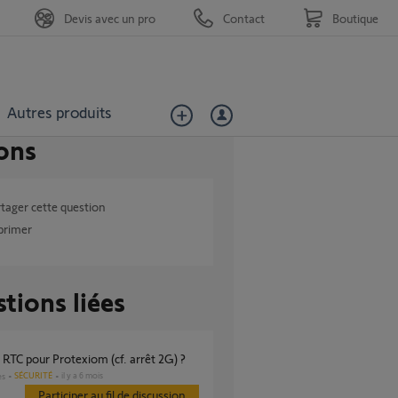
Devis avec un pro
Contact
Boutique
Autres produits
ons
tager cette question
primer
tions liées
e RTC pour Protexiom (cf. arrêt 2G) ?
SÉCURITÉ
il y a 6 mois
es
Participer au fil de discussion