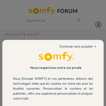
Particuliers
Professionnels
Forum
LES SUJETS VOLET
Volet
programmation telis 4 rts (recepteur
Continuer sans accepter →
integre 2002)
Portail
bonjour,comment reprogrammer une telis 4 rts canal par canal sans
possibilité de couper séparement les 4 moteurs?merci.
Garage
Nous respectons votre vie privée
christophe D.
Nous (Groupe SOMFY) et nos partenaires utilisons des
il y a presque 12 ans
Sécurité
technologies telles que les cookies sur notre site pour les
Participer au fil de discussion
finalités suivantes: Personnaliser le contenu et les
publicités, offrir une expérience personnalisée et analyser
Domotique
notre trafic.
Réponses