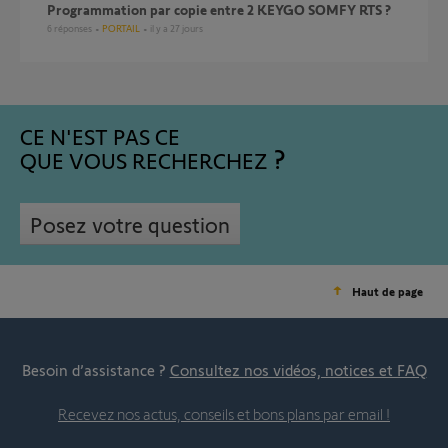
Programmation par copie entre 2 KEYGO SOMFY RTS ?
6
réponses
PORTAIL
il y a 27 jours
CE N'EST PAS CE
QUE VOUS RECHERCHEZ
Posez votre question
Haut de page
Besoin d’assistance ?
Consultez nos vidéos, notices et FAQ
Recevez nos actus, conseils et bons plans par email !