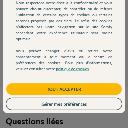
Nous respectons votre droit à la confidentialité et vous
Chauffage
pouvez choisir d’accepter, de contrôler ou de refuser
l'utilisation de certains types de cookies ou certains
Bonjour Christophe,
services proposés par des tiers. Le refus des cookies
Autres produits
Est-ce que vos différents volets roulant que vous souhaitez mémoriser
n’affectera pas votre navigation sur le site Somfy
sur chacun de ces canaux sont pilotés individuellement par d'autres
cependant votre expérience utilisateur sera moins
télécommandes ?
optimale.
Si non, il faudra obligatoirement les isoler électriquement.
Bonne journée,
Vous pouvez changer d'avis ou retirer votre
Devis avec un pro
consentement à tout moment via le centre de
préférences des cookies. Pour plus d’informations,
Thomas M.
il y a presque 12 ans
veuillez consulter notre
politique de cookies
.
Contact
Boutique
TOUT ACCEPTER
Gérer mes préférences
Questions liées