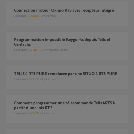
Connection moteur Oximo RTS avec recepteur intégré
1
réponse
VOLET
il y a 6 mois
Programmation impossible Keygo rts depuis Telis et
Centralis
6
réponses
VOLET
il y a environ 2 mois
TELIS 4 RTS PURE remplacée par une SITUO 1 RTS PURE
1
réponse
VOLET
il y a 3 mois
comment programmer une télécommande Télis 4RTS à
partir d'une inis RT ?
1
réponse
VOLET
il y a 6 mois