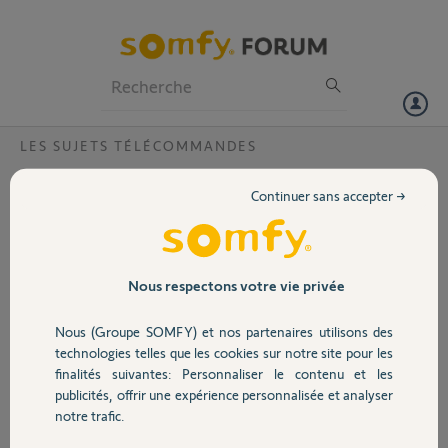
Particuliers
Professionnels
Forum
LES SUJETS TÉLÉCOMMANDES
Volet
Remplacement Télécommande volets Telis
Continuer sans accepter →
composio RTS par Telis 16 RTS
Portail
Peut-on facilement reprogrammer une nouvelles Télécommande
Centralisée Telis 16 RTS sur 9 volets,
Garage
pour remplacer une Telis composio RTS qui fonctionne encore
Nous respectons votre vie privée
partiellement ? (bouton central défectueux)
Pas de commande individuelle.
Nous (Groupe SOMFY) et nos partenaires utilisons des
Sécurité
Une position ce Génarale de tous les volets.
technologies telles que les cookies sur notre site pour les
Comment accéder à la commande "Synchro" ?
finalités suivantes: Personnaliser le contenu et les
faut-il avoir la référence et une identification des moteurs de volets ?
publicités, offrir une expérience personnalisée et analyser
Domotique
Merci sincèrement
notre trafic.
RR