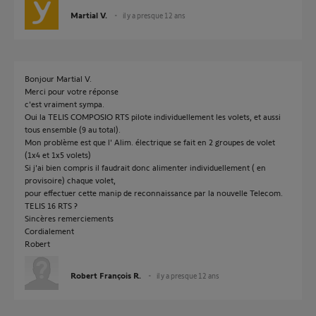
Martial V.
il y a presque 12 ans
Bonjour Martial V.
Merci pour votre réponse
c'est vraiment sympa.
Oui la TELIS COMPOSIO RTS pilote individuellement les volets, et aussi
tous ensemble (9 au total).
Mon problème est que l' Alim. électrique se fait en 2 groupes de volet
(1x4 et 1x5 volets)
Si j'ai bien compris il faudrait donc alimenter individuellement ( en
provisoire) chaque volet,
pour effectuer cette manip de reconnaissance par la nouvelle Telecom.
TELIS 16 RTS ?
Sincères remerciements
Cordialement
Robert
Robert François R.
il y a presque 12 ans