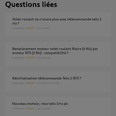
Questions liées
Volet roulant ne s'ouvre plus avec télécommande telis 1
rts ?
3
réponses
VOLET
il y a 7 jours
Remplacement moteur volet roulant filaire (4 fils) par
moteur RTS (3 fils) : compatibilité ?
4
réponses
VOLET
il y a 12 jours
réinitialisation télécommande Telis 1 RTS ?
2
réponses
VOLET
il y a environ un mois
Nouveau moteur, reco telis 1rts pb
2
réponses
VOLET
il y a 14 jours