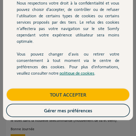
Nous respectons votre droit à la confidentialité et vous
Chauffage
Robert François R.
pouvez choisir d’accepter, de contrôler ou de refuser
il y a presque 12 ans
l'utilisation de certains types de cookies ou certains
Participer au fil de discussion
services proposés par des tiers. Le refus des cookies
Autres produits
n’affectera pas votre navigation sur le site Somfy
cependant votre expérience utilisateur sera moins
optimale.
Réponses
Vous pouvez changer d'avis ou retirer votre
Devis avec un pro
consentement à tout moment via le centre de
Bonjour,
préférences des cookies. Pour plus d’informations,
veuillez consulter notre
politique de cookies
.
Il faudrait me préciser si votre TELIS COMPOSIO RTS pilote
Contact
individuellement les volets.
Si c'est le cas il va alors falloir sélectionner (comme pour effectuer un
mouvement) le groupe du premier volet à enregistrer et appuyer sur le
Boutique
TOUT ACCEPTER
bouton PROG à l'arrière de la télécommande durant 3-4 secondes
jusqu'au mouvement de va et vient. A ce moment il va falloir
sélectionner le canal désiré sur la TELIS 16 RTS puis effectuer un appui
Gérer mes préférences
bref sur le bouton PROG au dos de cette télécommande pour enregistrer
le volet dans la nouvelle télécommande (mouvement de va et vient).
Bonne Journée