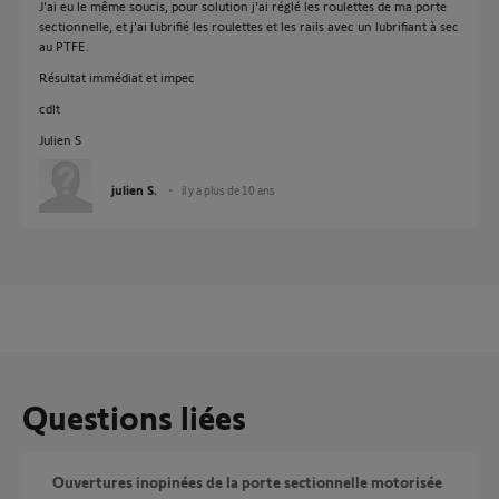
J'ai eu le même soucis, pour solution j'ai réglé les roulettes de ma porte
sectionnelle, et j'ai lubrifié les roulettes et les rails avec un lubrifiant à sec
au PTFE.
Résultat immédiat et impec
cdlt
Julien S
julien S.
il y a plus de 10 ans
Questions liées
ouvertures inopinées de la porte sectionnelle motorisée