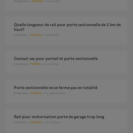
16
réponses
GARAGE
il y a 7 mois
quelle longueur de rail pour porte sectionnelle de 2.4m de
haut?
4
réponses
GARAGE
il y a 8 mois
Contact sec pour portail et porte sectionnelle
4
réponses
PORTAIL
il y a 5 mois
Porte sectionnelle ne se ferme pas en totalité
8
réponses
GARAGE
il y a plus d'un an
Rail pour motorisation porte de garage trop long
2
réponses
GARAGE
il y a 27 jours