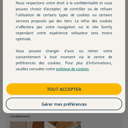
Merci d'avance.
Nous respectons votre droit à la confidentialité et vous
Chauffage
pouvez choisir d’accepter, de contrôler ou de refuser
Cordialement,
l'utilisation de certains types de cookies ou certains
services proposés par des tiers. Le refus des cookies
Autres produits
Sébastien
n’affectera pas votre navigation sur le site Somfy
cependant votre expérience utilisateur sera moins
Sébastien B.
optimale.
il y a plus de 11 ans
Vous pouvez changer d'avis ou retirer votre
Devis avec un pro
consentement à tout moment via le centre de
préférences des cookies. Pour plus d’informations,
veuillez consulter notre
politique de cookies
.
Contact
Bonsoir,
J'ai résolu mon problème de fermeture!
En fait, le portail est livré pour une fermeture manuelle. En conséquence
Boutique
TOUT ACCEPTER
il y a un "frein" à la fermeture des 10 derniers cm.
J'ai fait une photo du galet de chaque côté de la porte qui doit être
déplacé lorsque celle-ci est équipée d'un moteur.
Gérer mes préférences
Sur cette photo, on peut voir les repères des 2 positions. J'ai déplacé les 2
galets (3 vis à desserrer puis resserrer).
Cordialement