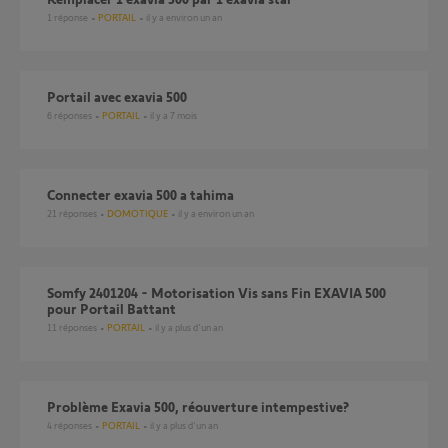
1
réponse
PORTAIL
il y a environ un an
portail avec exavia 500
6
réponses
PORTAIL
il y a 7 mois
connecter exavia 500 a tahima
21
réponses
DOMOTIQUE
il y a environ un an
Somfy 2401204 - Motorisation Vis sans Fin EXAVIA 500
pour Portail Battant
11
réponses
PORTAIL
il y a plus d'un an
Problème Exavia 500, réouverture intempestive?
4
réponses
PORTAIL
il y a plus d'un an