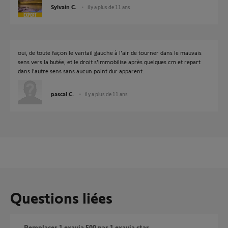
Sylvain C.
il y a plus de 11 ans
oui, de toute façon le vantail gauche à l'air de tourner dans le mauvais
sens vers la butée, et le droit s'immobilise après quelques cm et repart
dans l'autre sens sans aucun point dur apparent.
pascal C.
il y a plus de 11 ans
Questions liées
remplacer 1 exavia 500 par 1 exavia star