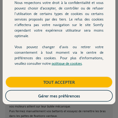
Nous respectons votre droit à la confidentialité et vous
Chauffage
test accu mimh 9.6v 800ma ok prend la charge,
pouvez choisir d’accepter, de contrôler ou de refuser
et remplacé par la suite mimh 9.6v 1800mha.
l'utilisation de certains types de cookies ou certains
mais ça ne change rien.
services proposés par des tiers. Le refus des cookies
Autres produits
autre test : coupure alim 220v le voyant rouge passe de fixe à
n’affectera pas votre navigation sur le site Somfy
clignotant et je peux fermer le vantaux droit, en rebranchant le 220v
cependant votre expérience utilisateur sera moins
les bras fonctionnent à nouveau pour quelques heures
optimale.
avez-vous une idée?
merci
pascal
Vous pouvez changer d'avis ou retirer votre
Devis avec un pro
consentement à tout moment via le centre de
préférences des cookies. Pour plus d’informations,
pascal C.
veuillez consulter notre
politique de cookies
.
il y a plus de 11 ans
Contact
Participer au fil de discussion
Boutique
TOUT ACCEPTER
Gérer mes préférences
Remettez vos battants à vide et donnez l'ordre de fermeture pour que
vos moteurs aillent sur leur butée mécanique.
Puis fermez manuellement vos battants et essayez de remettre les bras
dans les pattes de fixations vantaux.