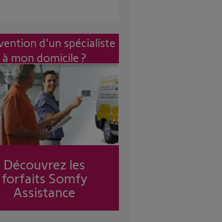
vention d'un spécialiste
à mon domicile ?
Découvrez les
forfaits Somfy
Assistance