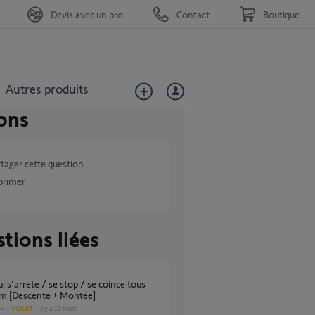
Devis avec un pro
Contact
Boutique
Autres produits
ons
tager cette question
primer
tions liées
cm [Descente + Montée]
VOLET
il y a 10 mois
es