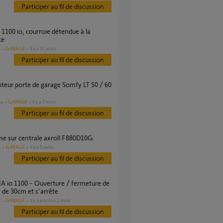
Participer au fil de discussion
te
GARAGE
il y a 21 jours
s
Participer au fil de discussion
GARAGE
il y a 3 mois
es
Participer au fil de discussion
ème sur centrale axroll F880D10G
GARAGE
il y a 5 mois
s
Participer au fil de discussion
e de 30cm et s'arrête
GARAGE
il y a environ 2 mois
s
Participer au fil de discussion