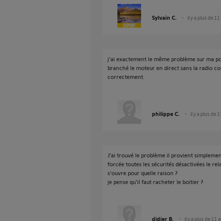
Sylvain C.
il y a plus de 11
j'ai exactement le même problème sur ma port
branché le moteur en direct sans la radio c
correctement.
philippe C.
il y a plus de 
J'ai trouvé le problème il provient simplem
forcée toutes les sécurités désactivées le r
s'ouvre pour quelle raison ?
je pense qu'il faut racheter le boitier ?
didier B.
il y a plus de 11 