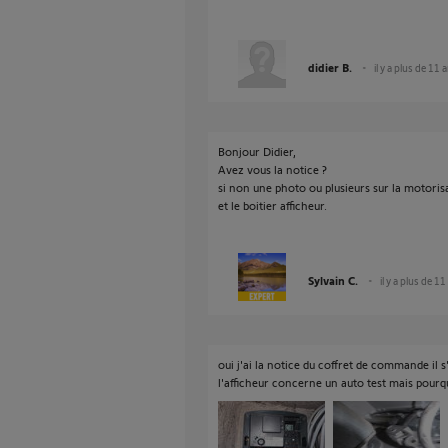
didier B.
il y a plus de 11 
Bonjour Didier,
Avez vous la notice ?
si non une photo ou plusieurs sur la motoris
et le boitier afficheur.
Sylvain C.
il y a plus de 11
oui j'ai la notice du coffret de commande il s
l'afficheur concerne un auto test mais pourqu