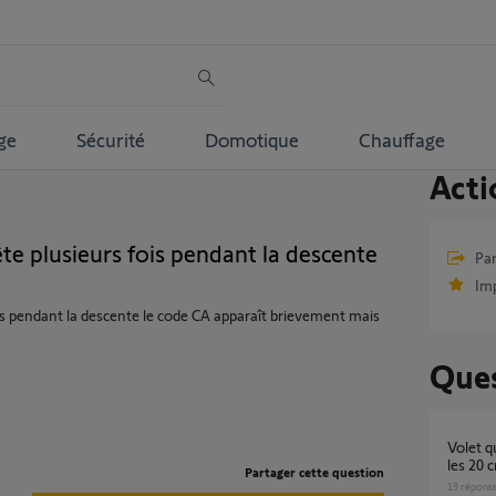
ge
Sécurité
Domotique
Chauffage
Acti
te plusieurs fois pendant la descente
Par
Im
ois pendant la descente le code CA apparaît brievement mais
Ques
Volet qui s'arrete / se stop / se coince tous
les 20 
Partager cette question
19
répons