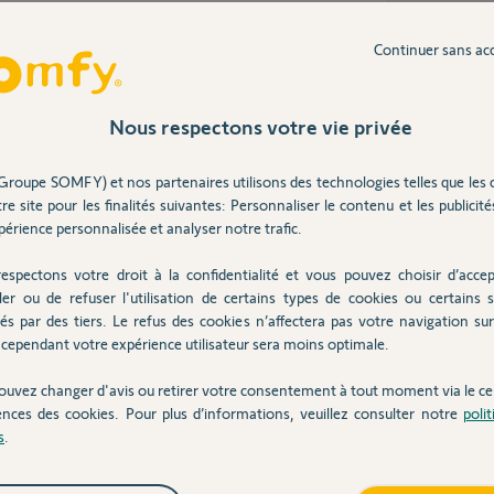
Continuer sans ac
ans
Nous respectons votre vie privée
Groupe SOMFY) et nos partenaires utilisons des technologies telles que les 
re site pour les finalités suivantes: Personnaliser le contenu et les publicités
r un accessoire de sécurité.
érience personnalisée et analyser notre trafic.
er intérieur et extérieur, vérifier leurs bon
a porte?, si oui, selon le type, vérifier aussi
espectons votre droit à la confidentialité et vous pouvez choisir d’accep
ler ou de refuser l'utilisation de certains types de cookies ou certains s
és par des tiers. Le refus des cookies n’affectera pas votre navigation sur 
cependant votre expérience utilisateur sera moins optimale.
 ans
ouvez changer d'avis ou retirer votre consentement à tout moment via le ce
ences des cookies. Pour plus d’informations, veuillez consulter notre
poli
s
.
ous pour vous informer.