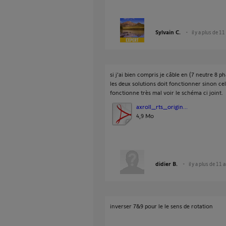
Sylvain C.
il y a plus de 11
si j'ai bien compris je câble en (7 neutre 8 
les deux solutions doit fonctionner sinon cel
fonctionne très mal voir le schéma ci joint.
axroll_rts_origin...
4,9 Mo
didier B.
il y a plus de 11 
inverser 7&9 pour le le sens de rotation