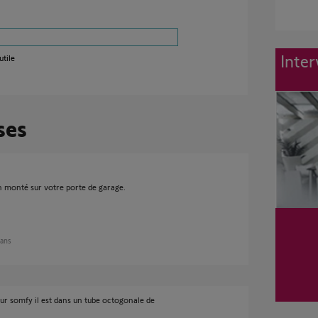
Inter
utile
ses
n monté sur votre porte de garage.
 ans
r somfy il est dans un tube octogonale de