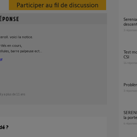
Participer au fil de discussion
Serenia 1100 io, courroie détendue à la
descen
3
réponse
eroll. voici la notice.
ités en cours,
ellules, barre palpeuse ect...
Test moteur porte de garage Somfy LT 50 / 60
CSI
df
14
répons
Probl
3
réponse
il y a plus de 11 ans
SERENIA io 1100 - Ouverture / fermeture de
la port
4
réponse
dé ?