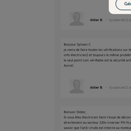
Gér
didier B.
il y a plus de 11 
Bonjour Sylvain C
je viens de faire toutes les vérifications sur 
info électricien) et toujours le même problè
le seul point non vérifiable est la sécurité a
Axroll.
didier B.
il y a plus de 11 
Bonsoir Didier,
Si vous êtes électricien faire l'essai de déc
directement au secteur 220v inverser PH N po
savoir que l'anti-chute est interne au moteur