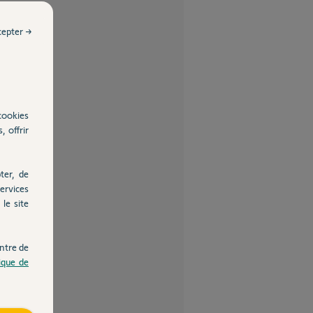
cepter →
cookies
, offrir
ter, de
ervices
le site
ntre de
tique de