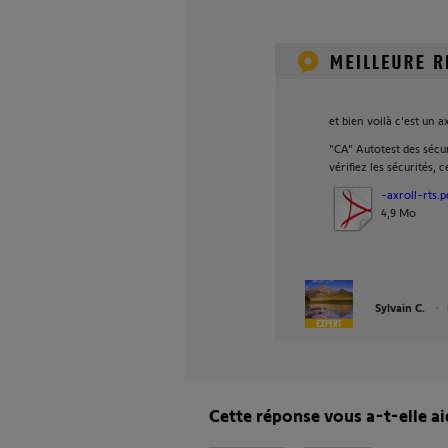
et bien voilà c'est un ax
"CA" Autotest des sécur
vérifiez les sécurités, c
-axroll-rts.p
4,9 Mo
Sylvain C.
Cette réponse vous a-t-elle ai