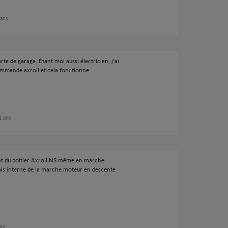
 ans
e de garage. Étant moi aussi électricien, j'ai
ommande axroll et cela fonctionne
11 ans
ent du boitier Axroll NS même en marche
elais interne de la marche moteur en descente
ans