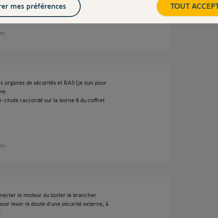
er mes préférences
TOUT ACCEP
ans
les organes de sécurités et RAS (je suis pour
me.
nti-chute raccordé sur la borne 8 du coffret
ans
onnecter le moteur du boiter le brancher
ur lever le doute d'une sécurité externe, à
.