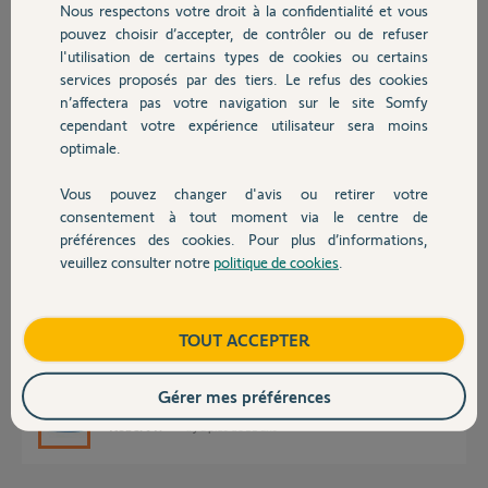
Nous respectons votre droit à la confidentialité et vous
télécommande fonctionne normalement.
Chauffage
pouvez choisir d’accepter, de contrôler ou de refuser
Existe-t'il un système de commande nanomètre somfy spécifique
l'utilisation de certains types de cookies ou certains
pour un branchement rts?
D'avance merci,
services proposés par des tiers. Le refus des cookies
Autres produits
n’affectera pas votre navigation sur le site Somfy
cependant votre expérience utilisateur sera moins
Sandra C.
optimale.
il y a plus de 11 ans
Participer au fil de discussion
Vous pouvez changer d'avis ou retirer votre
Devis avec un pro
consentement à tout moment via le centre de
préférences des cookies. Pour plus d’informations,
Réponses
veuillez consulter notre
politique de cookies
.
Contact
Boutique
TOUT ACCEPTER
Bonjour,
utilisez le récepteur universel RTS auquel vous raccordez l'anémomètre
pour gérer le BSO
Gérer mes préférences
Robert P.
il y a plus de 11 ans