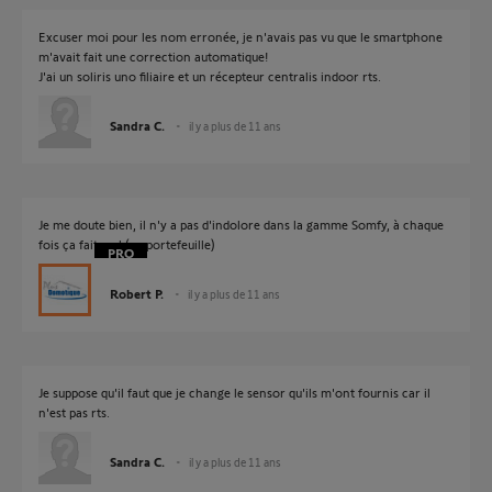
Excuser moi pour les nom erronée, je n'avais pas vu que le smartphone
m'avait fait une correction automatique!
J'ai un soliris uno filiaire et un récepteur centralis indoor rts.
Sandra C.
il y a plus de 11 ans
Je me doute bien, il n'y a pas d'indolore dans la gamme Somfy, à chaque
fois ça fait mal (au portefeuille)
Robert P.
il y a plus de 11 ans
Je suppose qu'il faut que je change le sensor qu'ils m'ont fournis car il
n'est pas rts.
Sandra C.
il y a plus de 11 ans