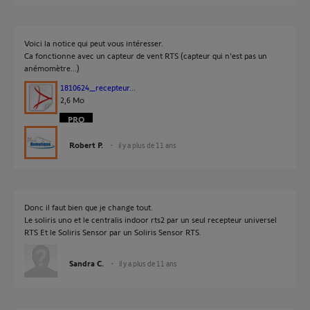
Voici la notice qui peut vous intéresser.
Ca fonctionne avec un capteur de vent RTS (capteur qui n'est pas un
anémomètre...)
1810624_recepteur...
2,6 Mo
Robert P.
il y a plus de 11 ans
Donc il faut bien que je change tout.
Le soliris uno et le centralis indoor rts2 par un seul recepteur universel
RTS Et le Soliris Sensor par un Soliris Sensor RTS.
Sandra C.
il y a plus de 11 ans