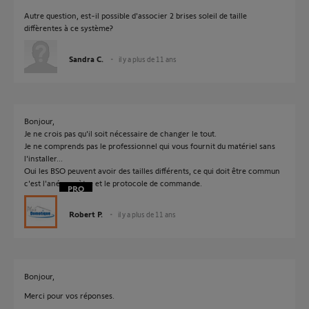
Autre question, est-il possible d'associer 2 brises soleil de taille
diffèrentes à ce système?
Sandra C.
il y a plus de 11 ans
Bonjour,
Je ne crois pas qu'il soit nécessaire de changer le tout.
Je ne comprends pas le professionnel qui vous fournit du matériel sans
l'installer...
Oui les BSO peuvent avoir des tailles différents, ce qui doit être commun
c'est l'anémomètre et le protocole de commande.
Robert P.
il y a plus de 11 ans
Bonjour,
Merci pour vos réponses.