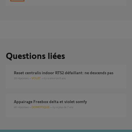
Questions liées
Reset centralis indoor RTS2 défaillant: ne descends pas
16
réponses
VOLET
il y a environ 6 ans
Appairage Freebox delta et violet somfy
46
réponses
DOMOTIQUE
il y a plus de 7 ans