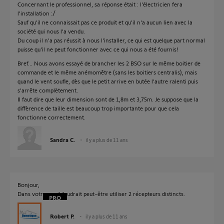
Concernant le professionnel, sa réponse était : l'électricien fera
l'installation :/
Sauf qu'il ne connaissait pas ce produit et qu'il n'a aucun lien avec la
société qui nous l'a vendu.
Du coup il n'a pas réussit à nous l'installer, ce qui est quelque part normal
puisse qu'il ne peut fonctionner avec ce qui nous a été fournis!
Bref... Nous avons essayé de brancher les 2 BSO sur le même boitier de
commande et le même anémomêtre (sans les boitiers centralis), mais
quand le vent soufle, dès que le petit arrive en butée l'autre ralenti puis
s'arrête complètement.
Il faut dire que leur dimension sont de 1,8m et 3,75m. Je suppose que la
diffèrence de taille est beaucoup trop importante pour que cela
fonctionne correctement.
Sandra C.
il y a plus de 11 ans
Bonjour,
Dans votre cas il faudrait peut-être utiliser 2 récepteurs distincts.
Robert P.
il y a plus de 11 ans