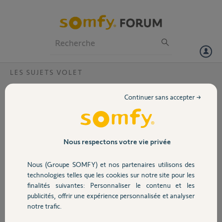
Particuliers
Professionnels
Forum
LES SUJETS VOLET
Volet
Fin de course sans remise a zéro ?
Continuer sans accepter →
Je souhaite régler les fins de course sur mes volet (fin haute surtout).
Portail
J'ai un moteur somfy futurcom io et un emmeteur smoove io.
Quelle est la procédure ?
Merci
Garage
Nous respectons votre vie privée
Dave D.
Nous (Groupe SOMFY) et nos partenaires utilisons des
Sécurité
il y a plus de 11 ans
technologies telles que les cookies sur notre site pour les
Participer au fil de discussion
finalités suivantes: Personnaliser le contenu et les
publicités, offrir une expérience personnalisée et analyser
Domotique
notre trafic.