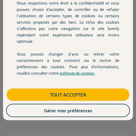
Réponses
Nous respectons votre droit à la confidentialité et vous
Chauffage
pouvez choisir d’accepter, de contrôler ou de refuser
l'utilisation de certains types de cookies ou certains
Bonjour,
services proposés par des tiers. Le refus des cookies
Autres produits
Pouvez vous donner la référence de votre moteur "Futurcom" ?
n’affectera pas votre navigation sur le site Somfy
cependant votre expérience utilisateur sera moins
Robert P.
optimale.
il y a plus de 11 ans
Vous pouvez changer d'avis ou retirer votre
Devis avec un pro
consentement à tout moment via le centre de
préférences des cookies. Pour plus d’informations,
Vous n'avez pas le droit d'appeler vos volets futurcom comme étant du
veuillez consulter notre
politique de cookies
.
somfy. Les moteurs ftuturcom sont les moteurs de chez FUTUROL dont
Contact
nous tairons la provenance (merci SOMFY pour cette discordance de
marché.... même si "officiellement" les moteurs futurcom ne sont pas
somfy, ils sont IO tout de même....)
Boutique
TOUT ACCEPTER
Le mieux, reportez vous à la notice et/ou à votre vendeur/installateur.
Gérer mes préférences
Sébastien L.
il y a plus de 11 ans