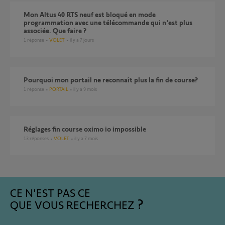
Mon Altus 40 RTS neuf est bloqué en mode
programmation avec une télécommande qui n'est plus
associée. Que faire ?
1
réponse
VOLET
il y a 7 jours
Pourquoi mon portail ne reconnaît plus la fin de course?
1
réponse
PORTAIL
il y a 9 mois
Réglages fin course oximo io impossible
13
réponses
VOLET
il y a 7 mois
CE N'EST PAS CE
QUE VOUS RECHERCHEZ