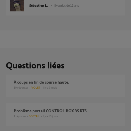
Sébastien L.
il y a plus de 11 ans
Questions liées
À coups en fin de course haute.
10
réponses
VOLET
il y a 3 mois
Problème portail CONTROL BOX 3S RTS
1
réponse
PORTAIL
il y a 19 jours