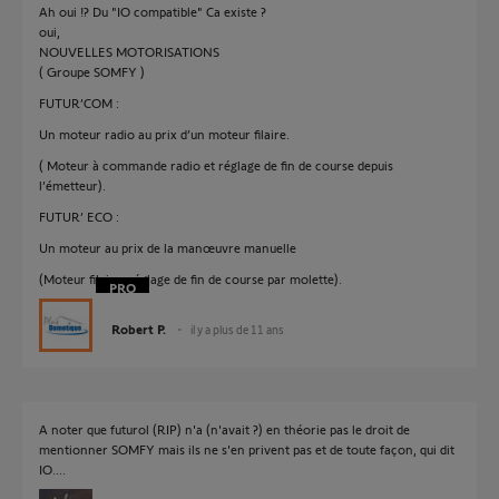
Ah oui !? Du "IO compatible" Ca existe ?
oui,
NOUVELLES MOTORISATIONS
( Groupe SOMFY )
FUTUR’COM :
Un moteur radio au prix d’un moteur filaire.
( Moteur à commande radio et réglage de fin de course depuis
l’émetteur).
FUTUR’ ECO :
Un moteur au prix de la manœuvre manuelle
(Moteur filaire, réglage de fin de course par molette).
Robert P.
il y a plus de 11 ans
A noter que futurol (RIP) n'a (n'avait ?) en théorie pas le droit de
mentionner SOMFY mais ils ne s'en privent pas et de toute façon, qui dit
IO....