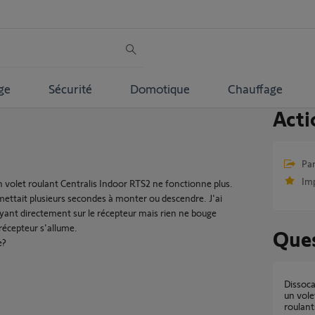
ge
Sécurité
Domotique
Chauffage
Acti
Par
Im
on volet roulant Centralis Indoor RTS2 ne fonctionne plus.
mettait plusieurs secondes à monter ou descendre. J'ai
uyant directement sur le récepteur mais rien ne bouge
récepteur s'allume.
Ques
e?
dissocation d une telecommande somfy rts d
un vole
roulant