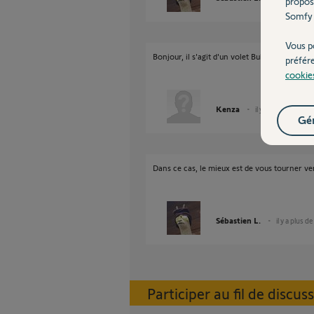
propos
Somfy 
Vous p
Bonjour, il s'agit d'un volet Bubendorff Mono
préfér
cookie
Kenza
il y a plus de 11 ans
Gér
Dans ce cas, le mieux est de vous tourner ve
Sébastien L.
il y a plus d
Participer au fil de discus