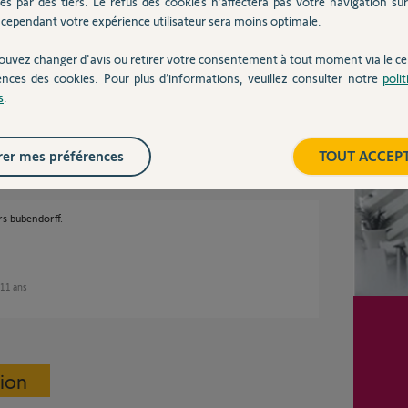
és par des tiers. Le refus des cookies n’affectera pas votre navigation sur 
cependant votre expérience utilisateur sera moins optimale.
ouvez changer d'avis ou retirer votre consentement à tout moment via le ce
 Classic qui est bien alimenté électriquement.
ences des cookies. Pour plus d’informations, veuillez consulter notre
poli
s
.
Inter
er mes préférences
TOUT ACCEP
rs bubendorff.
e 11 ans
sion