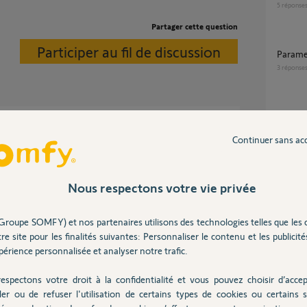
5
réponse
Partager cette question
Participer au fil de discussion
Param
3
réponse
Problème détection volet roulant via tahoma
switch
ais la commande.
Continuer sans ac
69
répons
Nous respectons votre vie privée
Quel supports de moteur et d'axe de volets
 ans
roulant
?
Groupe SOMFY) et nos partenaires utilisons des technologies telles que les 
1
réponse
re site pour les finalités suivantes: Personnaliser le contenu et les publicités
érience personnalisée et analyser notre trafic.
é electriquement ?
Appairage Tahoma switch avec Volet roulant
espectons votre droit à la confidentialité et vous pouvez choisir d’accep
IO sans
ler ou de refuser l'utilisation de certains types de cookies ou certains s
17
répons
e 11 ans