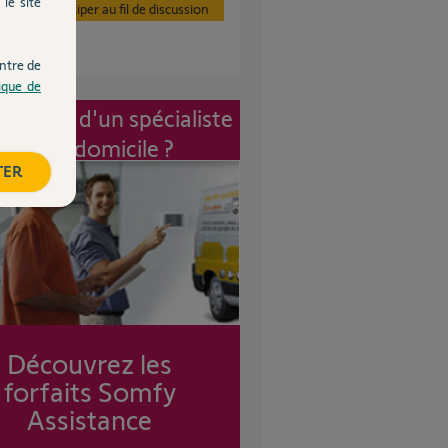
le site
Participer au fil de discussion
ntre de
tique de
vention d'un spécialiste
à mon domicile ?
TER
Découvrez les
forfaits Somfy
Assistance