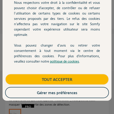
Il faut le mettre en pause dans votre interface.
Nous respectons votre droit à la confidentialité et vous
Chauffage
pouvez choisir d’accepter, de contrôler ou de refuser
l'utilisation de certains types de cookies ou certains
Sébastien L.
il y a plus de 11 ans
services proposés par des tiers. Le refus des cookies
Autres produits
n’affectera pas votre navigation sur le site Somfy
cependant votre expérience utilisateur sera moins
optimale.
Cette réponse vous a-t-elle aidé ?
Vous pouvez changer d'avis ou retirer votre
Devis avec un pro
consentement à tout moment via le centre de
NON
OUI
préférences des cookies. Pour plus d’informations,
veuillez consulter notre
politique de cookies
.
Contact
0%
des internautes ont trouvé cette réponse utile
Les autres réponses
Boutique
TOUT ACCEPTER
Gérer mes préférences
Bonjour,
Ca dépend de ce que vous appelez "neutraliser", vous pouvez aussi
masquer tout ou partie des zones de détection.