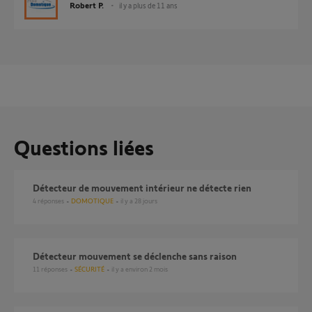
Robert P.
il y a plus de 11 ans
Questions liées
Détecteur de mouvement intérieur ne détecte rien
4
réponses
DOMOTIQUE
il y a 28 jours
Détecteur mouvement se déclenche sans raison
11
réponses
SÉCURITÉ
il y a environ 2 mois