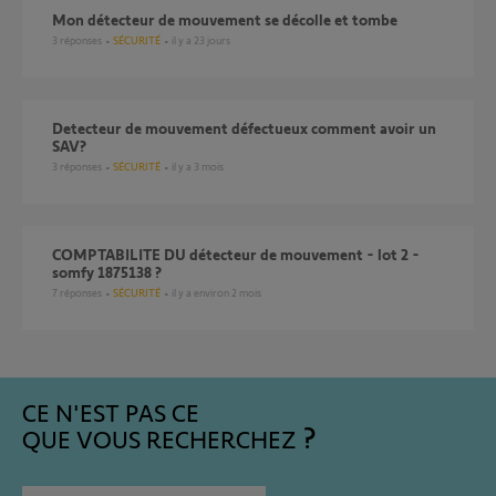
Mon détecteur de mouvement se décolle et tombe
3
réponses
SÉCURITÉ
il y a 23 jours
Detecteur de mouvement défectueux comment avoir un
SAV?
3
réponses
SÉCURITÉ
il y a 3 mois
COMPTABILITE DU détecteur de mouvement - lot 2 -
somfy 1875138 ?
7
réponses
SÉCURITÉ
il y a environ 2 mois
CE N'EST PAS CE
QUE VOUS RECHERCHEZ