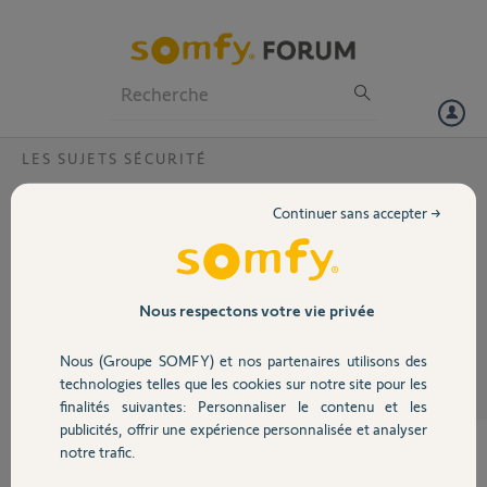
Particuliers
Professionnels
Forum
LES SUJETS SÉCURITÉ
Volet
Comment Neutraliser un détecteur de
Continuer sans accepter →
mouvement ?
Portail
Protectiom 400
Garage
Nous respectons votre vie privée
Bernard D.
il y a plus de 11 ans
Nous (Groupe SOMFY) et nos partenaires utilisons des
Participer au fil de discussion
Sécurité
technologies telles que les cookies sur notre site pour les
finalités suivantes: Personnaliser le contenu et les
publicités, offrir une expérience personnalisée et analyser
Domotique
notre trafic.