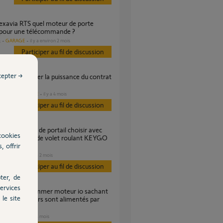
 pour une télécommande ?
GARAGE
il y a environ 2 mois
s
Participer au fil de discussion
cepter →
DOMOTIQUE
il y a 4 mois
es
Participer au fil de discussion
cookies
lécommande de volet roulant KEYGO
, offrir
PORTAIL
il y a 2 mois
s
Participer au fil de discussion
ter, de
ervices
le site
s mes moteurs sont alimentés par
ource
VOLET
il y a 4 mois
s