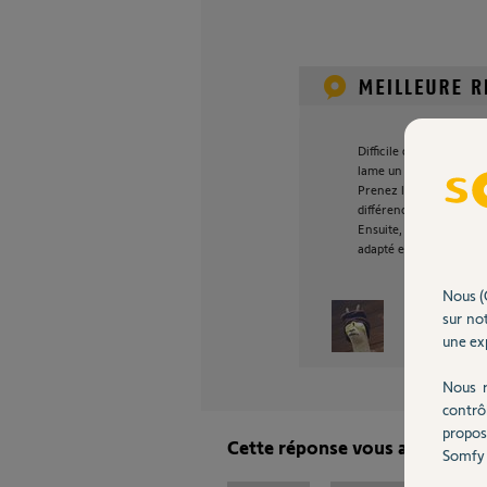
Difficile d'être précis 
lame un MARINER (40N)
Prenez le VECTRAN si vo
différence doit être ma
Ensuite, oui, le diamètr
adapté et il vous faud
Nous (
sur not
Sébastien L.
une exp
Nous r
contrô
propos
Cette réponse vous a-t-elle ai
Somfy 