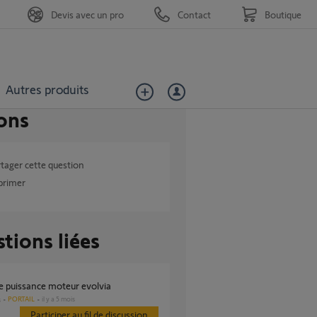
Devis avec un pro
Contact
Boutique
Autres produits
ons
tager cette question
primer
tions liées
de puissance moteur evolvia
PORTAIL
il y a 5 mois
s
Participer au fil de discussion