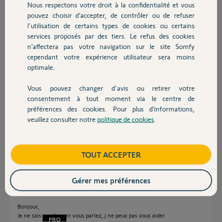
Réponses
Nous respectons votre droit à la confidentialité et vous
Chauffage
pouvez choisir d’accepter, de contrôler ou de refuser
l'utilisation de certains types de cookies ou certains
services proposés par des tiers. Le refus des cookies
Autres produits
Bonjour,
n’affectera pas votre navigation sur le site Somfy
Quelle commande et quel volet SVP ?
cependant votre expérience utilisateur sera moins
optimale.
Robert P.
il y a plus de 11 ans
Vous pouvez changer d'avis ou retirer votre
Devis avec un pro
consentement à tout moment via le centre de
préférences des cookies. Pour plus d’informations,
La commande électrique est un interrupteur idem à la démo de somfy sur
veuillez consulter notre
politique de cookies
.
YouTube, 1 seule bouton qui fait soit monté soit arrêt soit descente. Le
Contact
volet et le moteur a été acheté d'occasion , il me sert de fermeture d'un
grand placard
Boutique
TOUT ACCEPTER
patrice H.
il y a plus de 11 ans
Gérer mes préférences
Bonjour,
Je ne sais pas de quoi vous parlez, j ne peux pas vous aider.