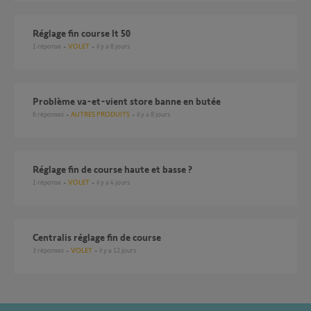
Réglage fin course lt 50
1
réponse
VOLET
il y a 8 jours
Problème va-et-vient store banne en butée
6
réponses
AUTRES PRODUITS
il y a 8 jours
réglage fin de course haute et basse ?
1
réponse
VOLET
il y a 4 jours
Centralis réglage fin de course
3
réponses
VOLET
il y a 12 jours