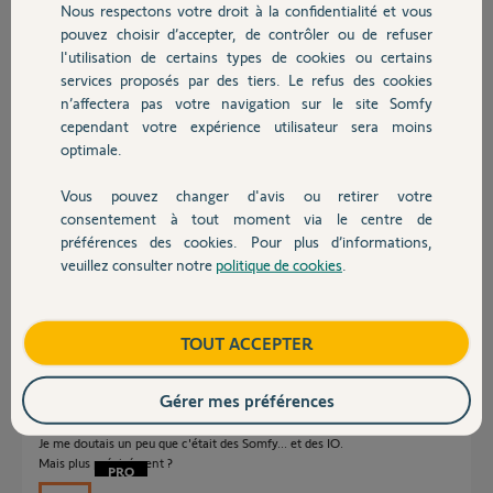
Nous respectons votre droit à la confidentialité et vous
Chauffage
pouvez choisir d’accepter, de contrôler ou de refuser
Réponses
l'utilisation de certains types de cookies ou certains
services proposés par des tiers. Le refus des cookies
Autres produits
n’affectera pas votre navigation sur le site Somfy
cependant votre expérience utilisateur sera moins
Bonjour,
Quels moteurs ?
optimale.
Vous pouvez changer d'avis ou retirer votre
Robert P.
il y a plus de 11 ans
Devis avec un pro
consentement à tout moment via le centre de
préférences des cookies. Pour plus d’informations,
veuillez consulter notre
politique de cookies
.
Contact
Ce sont des moteurs somfy io
Boutique
TOUT ACCEPTER
Brice N.
il y a plus de 11 ans
Gérer mes préférences
Je me doutais un peu que c'était des Somfy... et des IO.
Mais plus précisément ?