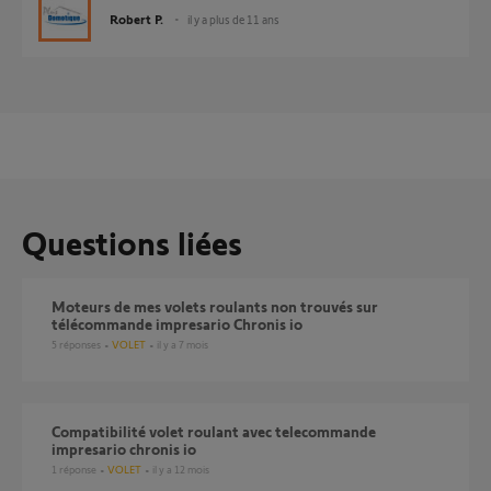
Robert P.
il y a plus de 11 ans
Questions liées
Moteurs de mes volets roulants non trouvés sur
télécommande impresario Chronis io
5
réponses
VOLET
il y a 7 mois
compatibilité volet roulant avec telecommande
impresario chronis io
1
réponse
VOLET
il y a 12 mois