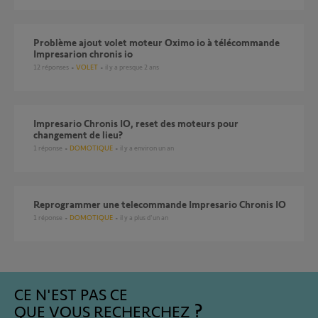
Problème ajout volet moteur Oximo io à télécommande
Impresarion chronis io
12
réponses
VOLET
il y a presque 2 ans
Impresario Chronis IO, reset des moteurs pour
changement de lieu?
1
réponse
DOMOTIQUE
il y a environ un an
Reprogrammer une telecommande Impresario Chronis IO
1
réponse
DOMOTIQUE
il y a plus d'un an
CE N'EST PAS CE
QUE VOUS RECHERCHEZ