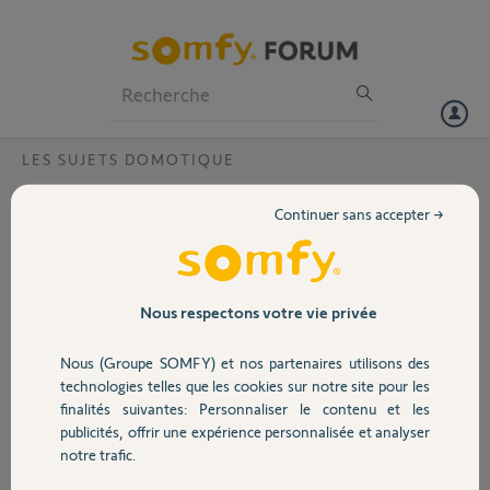
Particuliers
Professionnels
Forum
LES SUJETS DOMOTIQUE
Volet
Defauts radio volets avec télécommande
Continuer sans accepter →
impresario chronis io?
Portail
Après chaque commande, ma télécommande m.indique une erreur
radio. En effet, j'ai programme 2 fois mes moteurs. (Idem article lu
Garage
sur votre site)
Nous respectons votre vie privée
Merci d'avance de l.aide que vous pourrez nous apporter.
Bien cordialement
Nous (Groupe SOMFY) et nos partenaires utilisons des
Sécurité
technologies telles que les cookies sur notre site pour les
Brice N.
finalités suivantes: Personnaliser le contenu et les
il y a plus de 11 ans
publicités, offrir une expérience personnalisée et analyser
Domotique
Participer au fil de discussion
notre trafic.