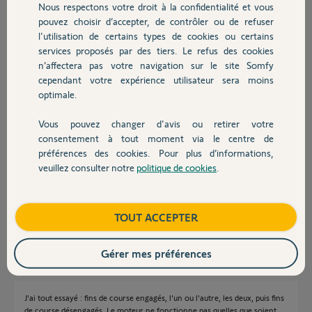
Nous respectons votre droit à la confidentialité et vous
Chauffage
sur l'ancien moteur, ce dernier se met à tourner.
pouvez choisir d’accepter, de contrôler ou de refuser
Merci pour votre avis.
l'utilisation de certains types de cookies ou certains
services proposés par des tiers. Le refus des cookies
Autres produits
Jean-François R.
n’affectera pas votre navigation sur le site Somfy
il y a plus de 11 ans
cependant votre expérience utilisateur sera moins
Participer au fil de discussion
optimale.
Vous pouvez changer d'avis ou retirer votre
Devis avec un pro
consentement à tout moment via le centre de
Réponses
préférences des cookies. Pour plus d’informations,
veuillez consulter notre
politique de cookies
.
Contact
Les fins de courses doivent être enclenchées d'où le moteur qui reste
immobile. désengagez les fins de courses et ça devrait aller.
Boutique
TOUT ACCEPTER
Sébastien L.
il y a plus de 11 ans
Gérer mes préférences
J'ai tout essayé : fins de course engagés, l'un ou l'autre, les deux, puis fins
de course désengagés. Le moteur ne fonctionne pas quelles que soient