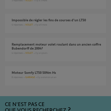
3
réponses
VOLET
il y a 3 mois
impossible de régler les fins de courses d'un LT50
4
réponses
VOLET
il y a 6 mois
Remplacement moteur volet roulant dans un ancien coffre
Bubendorff de 2004?
4
réponses
VOLET
il y a 4 jours
Moteur Somfy LT50 50Nm Hs
8
réponses
GARAGE
il y a environ un an
CE N'EST PAS CE
QUE VOUS RECHERCHEZ