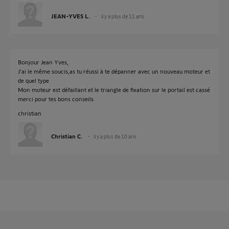
JEAN-YVES L.
il y a plus de 11 ans
Bonjour Jean Yves,
J'ai le même soucis,as tu réussi à te dépanner avec un nouveau moteur et
de quel type
Mon moteur est défaillant et le triangle de fixation sur le portail est cassé
merci pour tes bons conseils
christian
Christian C.
il y a plus de 10 ans