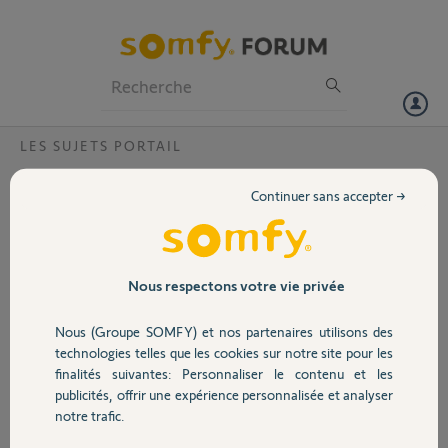
Particuliers
Professionnels
Forum
LES SUJETS PORTAIL
Volet
Compatibilité bras siminor dpv 0302kt et
Continuer sans accepter →
bras passeo 500 S524
Portail
Je souhaite monter un vérin passeo 500 à la place d'un vérin dpv 0302
défaillant... est-ce compatible mécaniquement, et électriquement..
Garage
apparemment oui...
Nous respectons votre vie privée
Nous (Groupe SOMFY) et nos partenaires utilisons des
JEAN-YVES L.
Sécurité
il y a plus de 11 ans
technologies telles que les cookies sur notre site pour les
finalités suivantes: Personnaliser le contenu et les
Participer au fil de discussion
publicités, offrir une expérience personnalisée et analyser
Domotique
notre trafic.