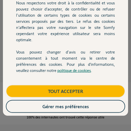
Nous respectons votre droit à la confidentialité et vous
Chauffage
pouvez choisir d’accepter, de contrôler ou de refuser
Bonjour,
l'utilisation de certains types de cookies ou certains
Vous pouvez vous inspirer de cette discussion et de sa solution.
services proposés par des tiers. Le refus des cookies
Autres produits
http://forum.somfy.fr/questions/861908-solution-suite-pan...
n’affectera pas votre navigation sur le site Somfy
Pouvez-vous montrer une photo du vérin défaillant ?
cependant votre expérience utilisateur sera moins
Après une petite recherche, l'électronique est compatible aux deux
optimale.
montages, reste l'adaptation mécanique qui ne doit pas être le plus gros
souci.
Vous pouvez changer d'avis ou retirer votre
Devis avec un pro
consentement à tout moment via le centre de
Richy C.
il y a plus de 11 ans
préférences des cookies. Pour plus d’informations,
veuillez consulter notre
politique de cookies
.
Contact
Cette réponse vous a-t-elle aidé ?
Boutique
TOUT ACCEPTER
NON
OUI
Gérer mes préférences
100%
des internautes ont trouvé cette réponse utile