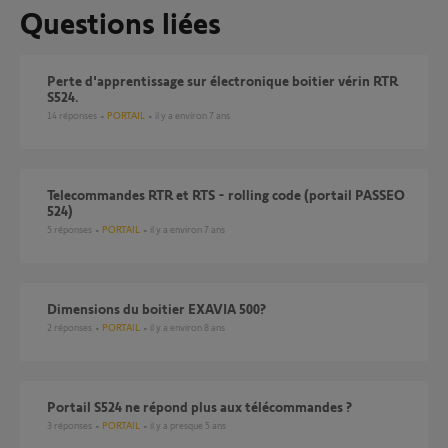
Questions liées
Perte d'apprentissage sur électronique boitier vérin RTR
S524.
14
réponses
PORTAIL
il y a environ 7 ans
telecommandes RTR et RTS - rolling code (portail PASSEO
524)
5
réponses
PORTAIL
il y a environ 7 ans
Dimensions du boitier EXAVIA 500?
2
réponses
PORTAIL
il y a environ 8 ans
Portail S524 ne répond plus aux télécommandes ?
3
réponses
PORTAIL
il y a presque 5 ans