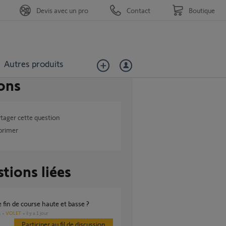
Devis avec un pro
Contact
Boutique
Autres produits
ons
tager cette question
primer
tions liées
e fin de course haute et basse ?
VOLET
il y a 1 jour
s
Participer au fil de discussion