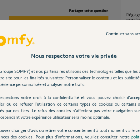
Partager cette question
Réglage porte de garage suite a la pose de
carrela
Participer au fil de discussion
8
réponse
Continuer sans ac
Conne
Nous respectons votre vie privée
9
réponse
s possible, il faudra remplacer le moteur, il
Problème de réglage de fin de course volet
eur.
https://www.somfy.fr/trouver-un-
roulant
Groupe SOMFY) et nos partenaires utilisons des technologies telles que les 
2
réponse
re site pour les finalités suivantes: Personnaliser le contenu et les publicités
érience personnalisée et analyser notre trafic.
1 ans
espectons votre droit à la confidentialité et vous pouvez choisir d’accep
probleme de réglage butées moteur volet
filaire
ler ou de refuser l'utilisation de certains types de cookies ou certains s
12
répons
és par des tiers. Le refus des cookies n’affectera pas votre navigation sur 
cependant votre expérience utilisateur sera moins optimale.
ouvez changer d'avis ou retirer votre consentement à tout moment via le ce
ences des cookies. Pour plus d’informations, veuillez consulter notre
poli