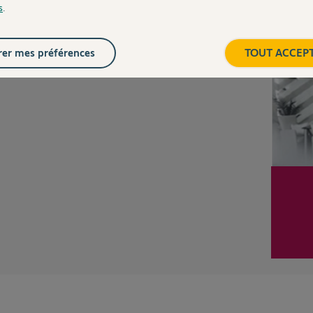
Posez votre question
s
.
CHEZ
Inter
er mes préférences
TOUT ACCEP