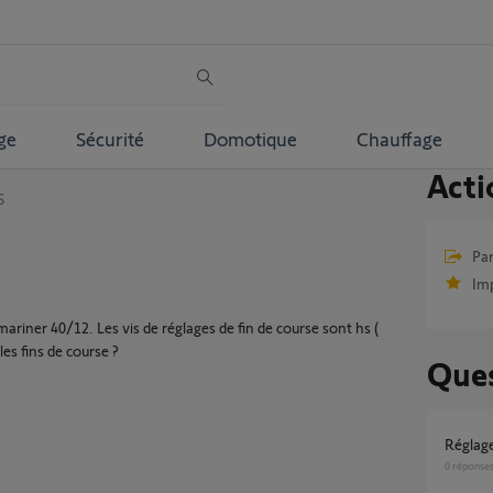
ge
Sécurité
Domotique
Chauffage
Acti
S
Par
Im
riner 40/12. Les vis de réglages de fin de course sont hs (
les fins de course ?
Ques
réglag
0
réponse