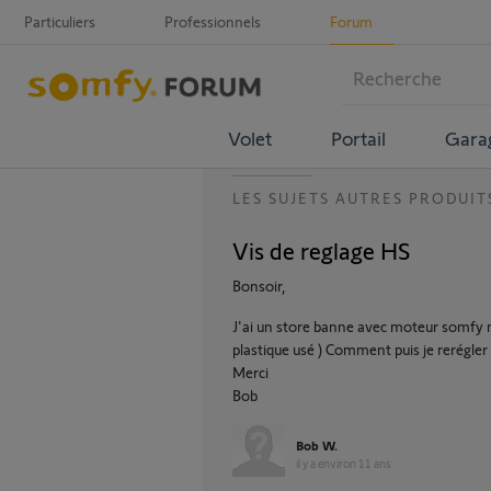
Particuliers
Professionnels
Forum
Volet
Portail
Gara
LES SUJETS AUTRES PRODUIT
Vis de reglage HS
Bonsoir,
J'ai un store banne avec moteur somfy ma
plastique usé ) Comment puis je rerégler 
Merci
Bob
Bob W.
il y a environ 11 ans