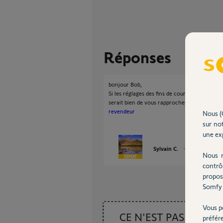
Réponses
bonjour Bob,
Si les réglages des fins de courses ne sont plu
serait bien de vous rapprocher d'un installat
revendeur
Nous (
sur not
une exp
Sylvain C.
il y a environ 1
Nous r
contrô
propos
Somfy 
Vous p
CE N'EST PAS CE
préfér