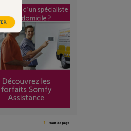
vention d'un spécialiste
à mon domicile ?
TER
Découvrez les
forfaits Somfy
Assistance
Haut de page