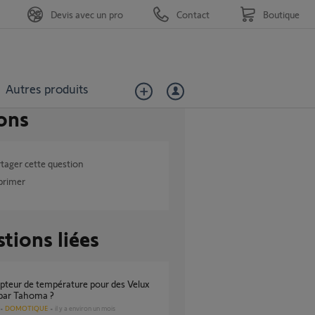
Devis avec un pro
Contact
Boutique
Autres produits
ons
tager cette question
primer
tions liées
 par Tahoma ?
DOMOTIQUE
il y a environ un mois