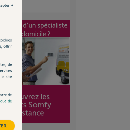
cepter →
vention d'un spécialiste
à mon domicile ?
cookies
, offrir
ter, de
ervices
le site
Découvrez les
ntre de
tique de
forfaits Somfy
Assistance
TER