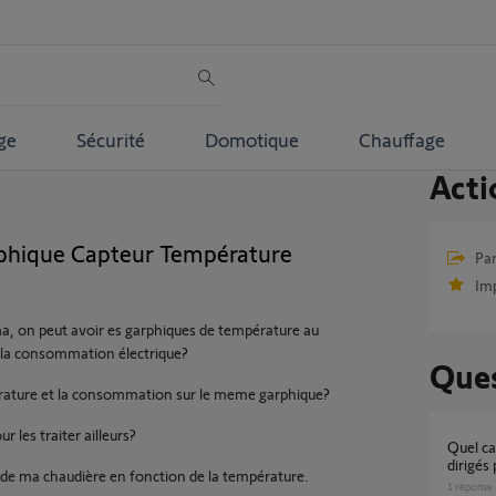
ge
Sécurité
Domotique
Chauffage
Acti
phique Capteur Température
Par
Im
oma, on peut avoir es garphiques de température au
a consommation électrique?
Ques
pérature et la consommation sur le meme garphique?
r les traiter ailleurs?
Quel capteur de température pour des Velux
dirigés
es de ma chaudière en fonction de la température.
1
réponse