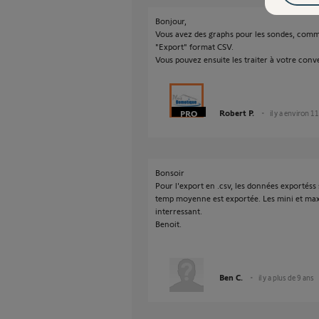
Bonjour,
Vous avez des graphs pour les sondes, comm
"Export" format CSV.
Vous pouvez ensuite les traiter à votre con
Robert P.
il y a environ 1
Bonsoir
Pour l'export en .csv, les données exportéss 
temp moyenne est exportée. Les mini et maxi
interressant.
Benoit.
Ben C.
il y a plus de 9 ans