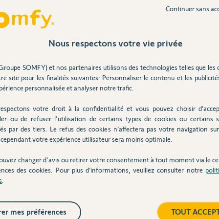
Continuer sans ac
Inter
Nous respectons votre vie privée
l y a environ 11 ans
Groupe SOMFY) et nos partenaires utilisons des technologies telles que les 
re site pour les finalités suivantes: Personnaliser le contenu et les publicités
érience personnalisée et analyser notre trafic.
dé ?
espectons votre droit à la confidentialité et vous pouvez choisir d’accep
ler ou de refuser l'utilisation de certains types de cookies ou certains s
és par des tiers. Le refus des cookies n’affectera pas votre navigation sur 
cependant votre expérience utilisateur sera moins optimale.
00%
 utile
ouvez changer d'avis ou retirer votre consentement à tout moment via le ce
ences des cookies. Pour plus d’informations, veuillez consulter notre
poli
s
.
ses
er mes préférences
TOUT ACCEP