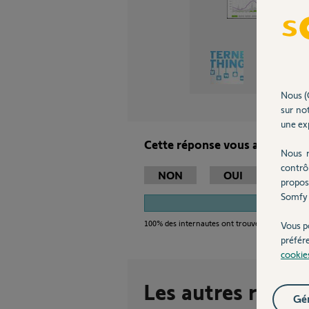
Philippe
i
Nous (
sur not
une exp
Cette réponse vous a-t-elle ai
Nous r
contrô
NON
OUI
propos
Somfy 
1
100%
des internautes ont trouvé cette réponse
Vous p
préfér
cookie
Les autres répon
Gér