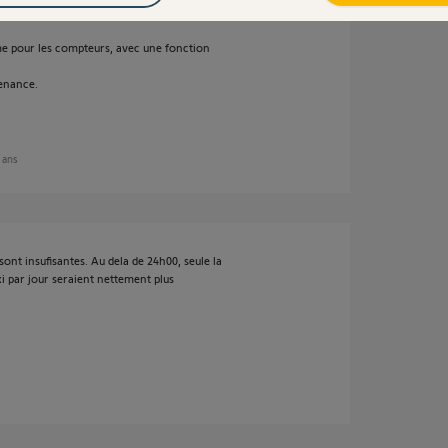
e pour les compteurs, avec une fonction
venance.
1 ans
sont insufisantes. Au dela de 24h00, seule la
 par jour seraient nettement plus