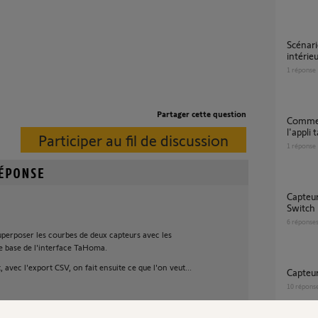
Scénario somfy basé sur capteur température
intérie
1
réponse
Partager cette question
Comment remettre ma télécommande sur
l'appli
Participer au fil de discussion
1
réponse
Capteur température Amy 1 io et tahoma
Switch
6
réponse
 superposer les courbes de deux capteurs avec les
de base de l'interface TaHoma.
 avec l'export CSV, on fait ensuite ce que l'on veut...
Capteu
10
répons