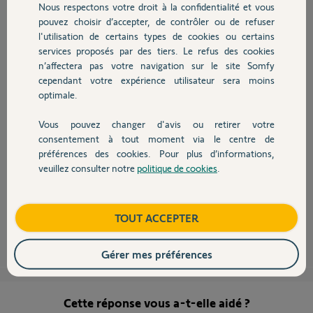
Nous respectons votre droit à la confidentialité et vous
Chauffage
pouvez choisir d’accepter, de contrôler ou de refuser
Gilles T.
l'utilisation de certains types de cookies ou certains
il y a presque 11 ans
services proposés par des tiers. Le refus des cookies
Autres produits
Participer au fil de discussion
n’affectera pas votre navigation sur le site Somfy
cependant votre expérience utilisateur sera moins
optimale.
Vous pouvez changer d'avis ou retirer votre
Devis avec un pro
consentement à tout moment via le centre de
Bonjour Gilles,
préférences des cookies. Pour plus d’informations,
Je vous ai envoyé un message privé afin de procéder au retour de votre
veuillez consulter notre
politique de cookies
.
boîtier électronique.
Contact
Bonne journée.
Boutique
TOUT ACCEPTER
Gladys B.
il y a presque 11 ans
Gérer mes préférences
Cette réponse vous a-t-elle aidé ?