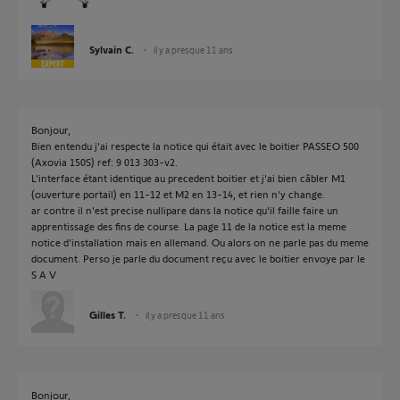
Sylvain C.
il y a presque 11 ans
Bonjour,
Bien entendu j'ai respecte la notice qui était avec le boitier PASSEO 500
(Axovia 150S) ref: 9 013 303-v2.
L'interface étant identique au precedent boitier et j'ai bien câbler M1
(ouverture portail) en 11-12 et M2 en 13-14, et rien n'y change.
ar contre il n'est precise nullipare dans la notice qu'il faille faire un
apprentissage des fins de course. La page 11 de la notice est la meme
notice d'installation mais en allemand. Ou alors on ne parle pas du meme
document. Perso je parle du document reçu avec le boitier envoye par le
S A V
Gilles T.
il y a presque 11 ans
Bonjour,