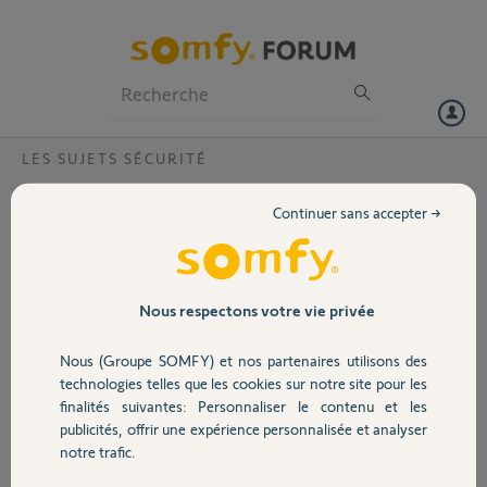
Particuliers
Professionnels
Forum
LES SUJETS SÉCURITÉ
Volet
Detecteur de mouvement image
Continuer sans accepter →
transmission Gsm?
Portail
Bonjour,j'ai une installation avec une centrale Gsm, mais n'ai pas de
connexion internet. Est ce que le detecteur de mouvement image va
Garage
envoyer les photos par sms dans ce cas, ou faut il avoir absolument
Nous respectons votre vie privée
une connexion internet? Merci.
Nous (Groupe SOMFY) et nos partenaires utilisons des
Sécurité
Alain M.
technologies telles que les cookies sur notre site pour les
il y a presque 11 ans
finalités suivantes: Personnaliser le contenu et les
Participer au fil de discussion
publicités, offrir une expérience personnalisée et analyser
Domotique
notre trafic.