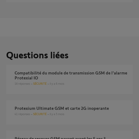
Questions liées
compatibilité du module de transmission GSM de l'alarme
Protexial IO
16
réponses
SÉCURITÉ
il y a 6 mois
Protexium Ultimate GSM et carte 2G inoperante
41
réponses
SÉCURITÉ
il y a 5 mois
Réseau de secours GSM payant avant les 5 ans ?