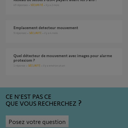
49
réponses
SÉCURITÉ
il y a 2 mois
emplacement detecteur mouvement
9
réponses
SÉCURITÉ
il y a 4 mois
Quel détecteur de mouvement avec images pour alarme
protexiom ?
1
réponse
SÉCURITÉ
il y a environ un an
CE N'EST PAS CE
QUE VOUS RECHERCHEZ
Posez votre question