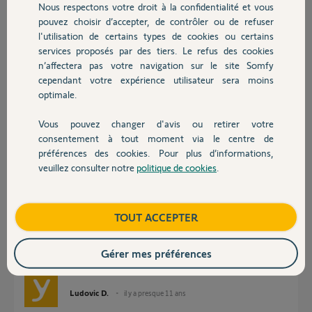
Nous respectons votre droit à la confidentialité et vous
Chauffage
Réponses
pouvez choisir d’accepter, de contrôler ou de refuser
l'utilisation de certains types de cookies ou certains
services proposés par des tiers. Le refus des cookies
Autres produits
n’affectera pas votre navigation sur le site Somfy
Bonjour,
Vous aurez une réponse par le SAV, Sylvain "ou autre" à votre problème
cependant votre expérience utilisateur sera moins
sur ce post
optimale.
Robert P.
Vous pouvez changer d'avis ou retirer votre
il y a presque 11 ans
Devis avec un pro
consentement à tout moment via le centre de
préférences des cookies. Pour plus d’informations,
veuillez consulter notre
politique de cookies
.
Contact
Bonjour,
Si vous n'avez pas internet, le détecteur de mouvement image
Boutique
TOUT ACCEPTER
fonctionnera comme un détecteur de mouvement standard donc sans
photo. Il n'est donc pas utile dans votre cas d’acquérir un détecteur de
mouvement image sans internet.
Gérer mes préférences
Bonne journée,
Ludovic D.
il y a presque 11 ans