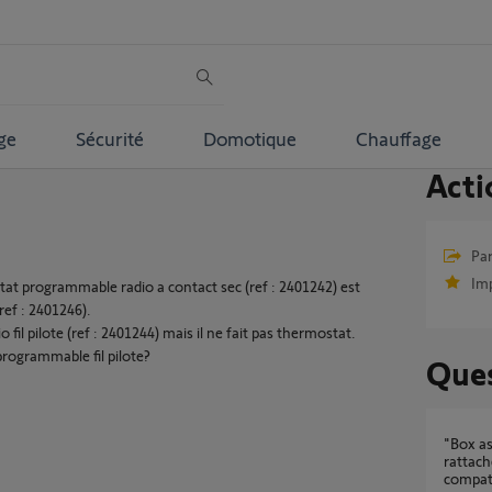
ge
Sécurité
Domotique
Chauffage
Acti
Par
Im
stat programmable radio a contact sec (ref : 2401242) est
(ref : 2401246).
o fil pilote (ref : 2401244) mais il ne fait pas thermostat.
rogrammable fil pilote?
Ques
"Box associée non compatible. La box
rattach
compat