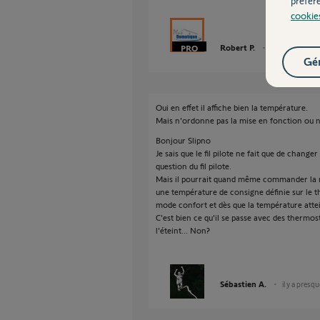
préfér
cookie
Robert P.
il y a presque 1
Gér
Oui en effet il affiche bien la température.
Mais n'ordonne pas la mise en fonction ou 
Bonjour Slipno
Je sais que le fil pilote ne fait que de chang
question du fil pilote.
Mais il pourrait quand même commander la m
une température de consigne définie sur le t
mode confort et dès que la température atte
C'est bien ce qu'il se passe avec des thermos
l'éteint... Non?
Sébastien A.
il y a presq