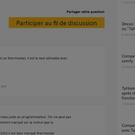
7
réponse
Partager cette question
Participer au fil de discussion
dexxo 1000 pro est-il compatible "HomeKit"
ou "Ta
8
réponse
compatibilité avant migration sur tahoma by
un thermostat, il est le seul utilisable avec
somfy
20
répons
1 ans
TaHoma Box indiquée “non compatible”
après c
fonctio
1
réponse
 mais juste un programmateur. On ne peut pas
irement marqué sur la notice que la
Compatibilité du module Shelly wave pro 1
avec T
01242 il est bien marqué thermostat