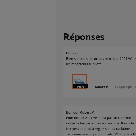
Réponses
Bonjour,
Bien sur que si, le programmateur 2401244 est 
les récepteurs fil pilote.
Robert P.
il y a presque 1
Bonjour Robert P.
Non non le 2401244 n'est pas un thermostat
régler la température de consigne. Il est cla
température est à régler sur les radiateur.
Tu remarqueras que sur le site SOMFY, le 24