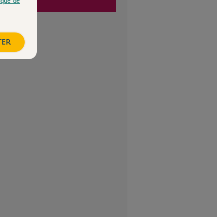
tique de
TER