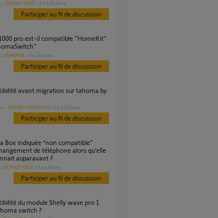
DOMOTIQUE
il y a 25 jours
s
Participer au fil de discussion
homaSwitch"
GARAGE
il y a 4 jours
s
Participer au fil de discussion
AUTRES PRODUITS
il y a 10 jours
es
Participer au fil de discussion
hangement de téléphone alors qu’elle
nnait auparavant ?
DOMOTIQUE
il y a 4 jours
Participer au fil de discussion
ahoma switch ?