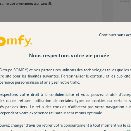
1
réponse
est marqué programmateur sans fil.
ue 11 ans
Continuer sans ac
Inter
Nous respectons votre vie privée
 programmateur fil pilote. La communication
. Le fil pilote ne reçoit pas d'ordre de
Groupe SOMFY) et nos partenaires utilisons des technologies telles que les 
onctionnement du fil pilote :
re site pour les finalités suivantes: Personnaliser le contenu et les publicités
érience personnalisée et analyser notre trafic.
-content/uploads/...
espectons votre droit à la confidentialité et vous pouvez choisir d’accep
ler ou de refuser l'utilisation de certains types de cookies ou certains s
s
és par des tiers. Le refus des cookies n’affectera pas votre navigation sur 
cependant votre expérience utilisateur sera moins optimale.
ouvez changer d'avis ou retirer votre consentement à tout moment via le ce
fiche quand même la température ambiante