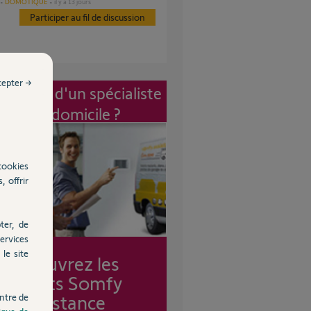
DOMOTIQUE
il y a 13 jours
Participer au fil de discussion
cepter →
vention d'un spécialiste
à mon domicile ?
cookies
, offrir
ter, de
ervices
le site
Découvrez les
forfaits Somfy
Assistance
ntre de