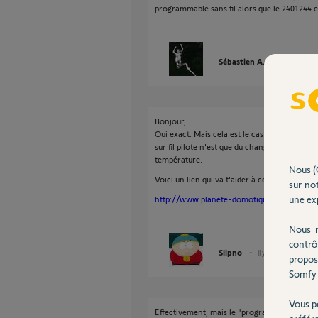
programmable sans fil alors que le 2401244 
Sébastien A.
il y a presq
Bonjour,
Oui exact. Mais cela est le cas pour chaque
sur fil pilote n'est que du changement de mode
température.
Nous (
Voici un lien qui va t'aider à comprendre le f
sur not
une exp
http://www.planete-domotique.com/blog/wp
Nous r
contrô
Slipno
il y a presque 11 an
propos
Somfy 
Vous p
Effectivement, mais le "programmateur" af