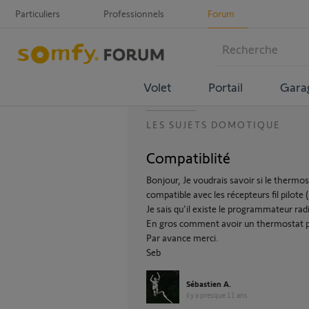
Particuliers
Professionnels
Forum
Volet
Portail
Gara
LES SUJETS DOMOTIQUE
Compatiblité
Bonjour, Je voudrais savoir si le thermo
compatible avec les récepteurs fil pilote 
Je sais qu'il existe le programmateur radi
En gros comment avoir un thermostat p
Par avance merci.
Seb
Sébastien A.
il y a presque 11 ans