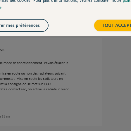
ences des cookies. Pour plus d’informations, veuillez consulter notre
poli
s
.
1 ans
er mes préférences
TOUT ACCEP
non.
er le mode de fonctionnement. J'avais étudier la
ise en route ou non des radiateurs suivant
hermostat. Mise en route les radiateurs en
int la consigne on se met sur ECO.
tats à contact sec, on active le radiateur ou on
ue 11 ans