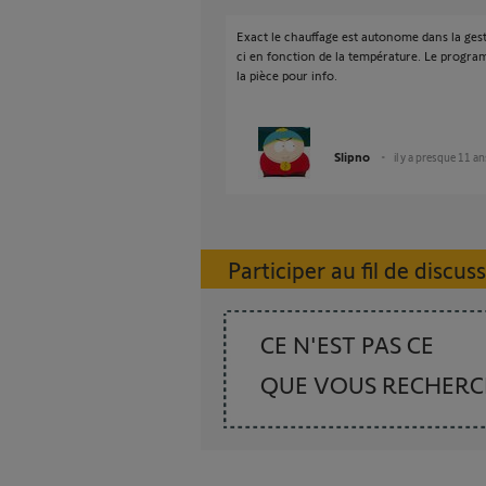
Exact le chauffage est autonome dans la gest
ci en fonction de la température. Le progr
la pièce pour info.
Slipno
il y a presque 11 an
Participer au fil de discus
CE N'EST PAS CE
QUE VOUS RECHER