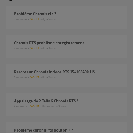
Problème Chronis rts ?
2
réponses
VOLET
il y a 5 mois
Chronis RTS problème enregistrement
7
réponses
VOLET
il y a 3 mois
Récepteur Chronis Indoor RTS 154103400 HS
2
réponses
VOLET
il y a 2 mois
Appairage de 2 Télis 6 Chronis RTS ?
4
réponses
VOLET
il y a environ 2 mois
problème chronis rts bouton + ?