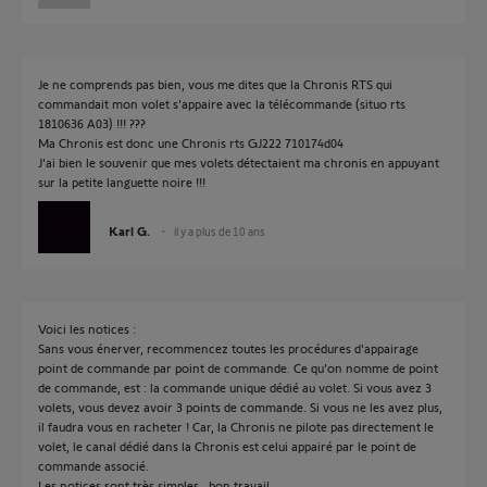
Je ne comprends pas bien, vous me dites que la Chronis RTS qui
commandait mon volet s'appaire avec la télécommande (situo rts
1810636 A03) !!! ???
Ma Chronis est donc une Chronis rts GJ222 710174d04
J'ai bien le souvenir que mes volets détectaient ma chronis en appuyant
sur la petite languette noire !!!
Karl G.
il y a plus de 10 ans
Voici les notices :
Sans vous énerver, recommencez toutes les procédures d'appairage
point de commande par point de commande. Ce qu'on nomme de point
de commande, est : la commande unique dédié au volet. Si vous avez 3
volets, vous devez avoir 3 points de commande. Si vous ne les avez plus,
il faudra vous en racheter ! Car, la Chronis ne pilote pas directement le
volet, le canal dédié dans la Chronis est celui appairé par le point de
commande associé.
Les notices sont très simples...bon travail.