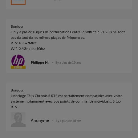
Bonjour
il n'y a pas de risques de perturbations entre le WIfi et le RTS. Ils ne sont
pas du tout du les mêmes plages de fréquences:
RTS: 433.42Mhz
Wifi: 2.4Ghz ou 5Ghz
Philippe H.
il y a plus de 10 ans
Bonjour,
L'horloge Télis Chronis 6 RTS est parfaitement compatibles avec votre
système, notamment avec vos points de commande individuels, Situo
RTS.
Anonyme
il y a plus de 10 ans