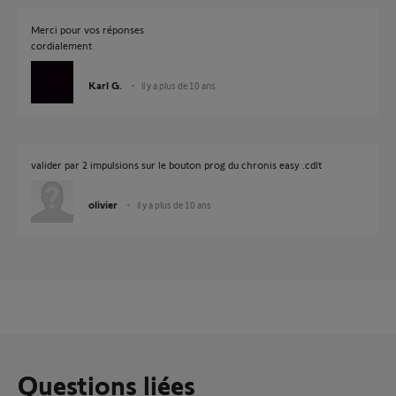
Merci pour vos réponses
cordialement
Karl G.
il y a plus de 10 ans
valider par 2 impulsions sur le bouton prog du chronis easy .cdlt
olivier
il y a plus de 10 ans
Questions liées