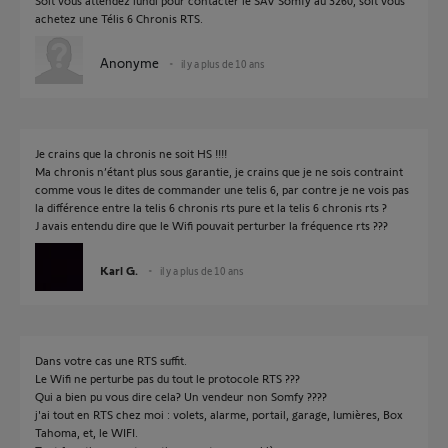
Soit vous attendez lundi pour contacter le SAV Somfy au 3260, soit vous
achetez une Télis 6 Chronis RTS.
Anonyme
il y a plus de 10 ans
Je crains que la chronis ne soit HS !!!!
Ma chronis n’étant plus sous garantie, je crains que je ne sois contraint
comme vous le dites de commander une telis 6, par contre je ne vois pas
la différence entre la telis 6 chronis rts pure et la telis 6 chronis rts ?
J avais entendu dire que le Wifi pouvait perturber la fréquence rts ???
Karl G.
il y a plus de 10 ans
Dans votre cas une RTS suffit.
Le Wifi ne perturbe pas du tout le protocole RTS ???
Qui a bien pu vous dire cela? Un vendeur non Somfy ????
j'ai tout en RTS chez moi : volets, alarme, portail, garage, lumières, Box
Tahoma, et, le WIFI.