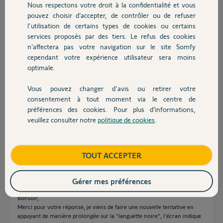
Nous respectons votre droit à la confidentialité et vous
Chauffage
il y a plus de 10 ans
pouvez choisir d’accepter, de contrôler ou de refuser
Participer au fil de discussion
l'utilisation de certains types de cookies ou certains
services proposés par des tiers. Le refus des cookies
Autres produits
n’affectera pas votre navigation sur le site Somfy
cependant votre expérience utilisateur sera moins
Réponses
optimale.
Vous pouvez changer d'avis ou retirer votre
Devis avec un pro
Bonjour,
consentement à tout moment via le centre de
Très étrange que votre Chronis se soit désappairée d'elle même ? essayez
préférences des cookies. Pour plus d’informations,
d'y enregistrer à nouveau vos points de commande individuels? Si échec,
veuillez consulter notre
politique de cookies
.
envisagez l'achat de cette horloge :
Contact
https://www.somfy.fr/file.cfm/Telis_6_chronis_RTS.pdf?con...
Anonyme
Boutique
il y a plus de 10 ans
TOUT ACCEPTER
Gérer mes préférences
Bonsoir,
Merci pour votre réponse, je viens de faire une nouvelle tentative en
appuyant de manière prolongée sur la "languette noire", l’écran indique