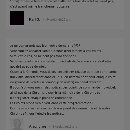
"prog6" mais le très attendu petit aller et retour du volet ne vient pas,
c'est quand même franchement bizarre
Karl G.
il y a plus de 10 ans
Je ne comprends pas bien votre démarche ????
Vous voulez appairer votre Chronis directement à vos volets ?
Si tel est le cas, cà ne peut pas fonctionner !
Seuls les points de commande individuels dédié à son volet doit être
appairé avec ce dernier.
Quant à la Chronis, vous devez enregistrer chaque point de commande
individuel directement dans celle-ci en déterminant pour chaque volet
ou groupe de volets (si beaucoup de volets) un canal différent.
Il vous faut vous munir des notices des points de commande individuel,
ainsi que de la Chronis, d'ouvrir la mémoire de la Chronis et
d'enregistrer chaque point de commande.
Les volets n'ont rien à voir dans cette programmation !
Donnez-moi les réf exactes de vos point de commande et de votre
Chronis afin que j'étudie les notices;
Anonyme
il y a plus de 10 ans