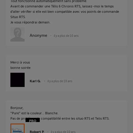
Tout fonctionne automatiquement sans problème.
Avant de commander une Télis 6 Chronis RTS, laissez-moi le temps
d'aller vérifier si elle est bien compatible avec vos points de commande
Situo RTS.
Je vous répondrai demain.
Anonyme
il y a plus de 10 ans
Merci à vous
bonne soirée
Karl G.
il y a plus de 10 ans
Bonjour,
"Pure" est la couleur... Blanche.
Pas de problème de compatibilité entre les situo RTS et Telis RTS.
Robert P.
il y a plus de 10 ans