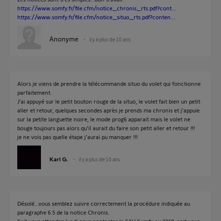
https://www.somfy.fr/file.cfm/notice_chronis_rts.pdf?cont...
https://www.somfy.fr/file.cfm/notice_situo_rts.pdf?conten...
Anonyme
il y a plus de 10 ans
Alors je viens de prendre la télécommande situo du volet qui fonctionne
parfaitement.
J'ai appuyé sur le petit bouton rouge de la situo, le volet fait bien un petit
aller et retour, quelques secondes après je prends ma chronis et j'appuie
sur la petite languette noire, le mode prog6 apparait mais le volet ne
bouge toujours pas alors qu'il aurait du faire son petit aller et retour !!!
je ne vois pas quelle étape j'aurai pu manquer !!!
Karl G.
il y a plus de 10 ans
Désolé...vous semblez suivre correctement la procédure indiquée au
paragraphe 6.5 de la notice Chronis.