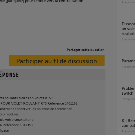
 (par quoi?) pour tendre vers la centralisation.
1
réponse
dissocation d une telecommande somfy rts d
un vole
roulant
5
réponse
Partager cette question
Participer au fil de discussion
Param
3
réponse
Problème détection volet roulant via tahoma
switch
ts roulants filaires en volets RTS :
69
répons
POUR VOLET ROULANT RTS Référence 2401162
tainement conserver les boutons de commande
icro modules.
puis votre smartphone :
Kit Remplacement volets roulants
a Référence 1811358
compati
ficace.
1
réponse