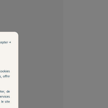
cepter →
cookies
, offrir
ter, de
ervices
le site