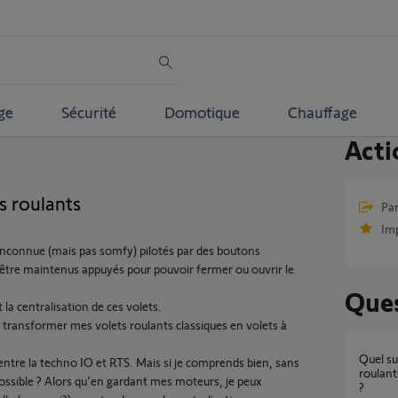
ge
Sécurité
Domotique
Chauffage
Acti
s roulants
Par
Im
inconnue (mais pas somfy) pilotés par des boutons
être maintenus appuyés pour pouvoir fermer ou ouvrir le
Ques
 la centralisation de ces volets.
r transformer mes volets roulants classiques en volets à
Quel supports de moteur et d'axe de volets
r entre la techno IO et RTS. Mais si je comprends bien, sans
roulant
ossible ? Alors qu'en gardant mes moteurs, je peux
?