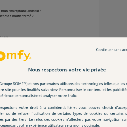
is mon smartphone android ?
let est a moitié fermé ?
e 10 ans
Continuer sans ac
Nous respectons votre vie privée
 10 ans
Groupe SOMFY) et nos partenaires utilisons des technologies telles que les 
re site pour les finalités suivantes: Personnaliser le contenu et les publicités
érience personnalisée et analyser notre trafic.
espectons votre droit à la confidentialité et vous pouvez choisir d’accep
ler ou de refuser l'utilisation de certains types de cookies ou certains s
és par des tiers. Le refus des cookies n’affectera pas votre navigation sur 
cependant votre expérience utilisateur sera moins optimale.