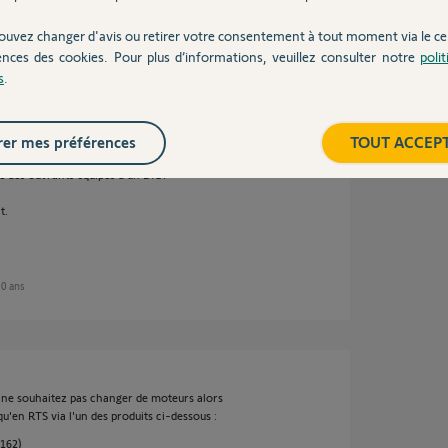
ouvez changer d'avis ou retirer votre consentement à tout moment via le ce
e 10 ans
ences des cookies. Pour plus d’informations, veuillez consulter notre
poli
s
.
 rajoutant un module sensor sur la box (99€),
er mes préférences
TOUT ACCEP
indépendamment de l'alarme, à vous
e des ouvrants équipés d'un D.O.
t.
 10 ans
 ne souhaitez pas changer de moteurs alors
'en RTS via l'un des produits ci-dessous :
1162)