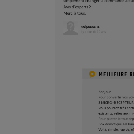
simplement changer la commande actuelle
Avis d'experts ?
Merci à tous.
Stéphane D.
il y a plus de 10 ans
Bonjour,
Pour convertir vos vole
3 MICRO-RECEPTEUR 
Vous pourrez très cer
existants, reliés aux m
Pour piloter le tout de
Box domotique TaHom
Voilà, simple, rapide, ef