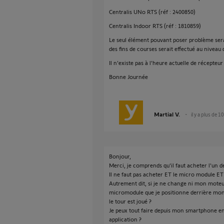
Centralis UNo RTS (réf : 2400850)
Centralis Indoor RTS (réf : 1810859)
Le seul élément pouvant poser problème sera
des fins de courses serait effectué au nivea
Il n'existe pas à l'heure actuelle de récepteur
Bonne Journée
Martial V.
il y a plus de 1
Bonjour,
Merci, je comprends qu'il faut acheter l'un de
Il ne faut pas acheter ET le micro module ET
Autrement dit, si je ne change ni mon moteur
micromodule que je positionne derrière mon bo
le tour est joué ?
Je peux tout faire depuis mon smartphone en 
application ?