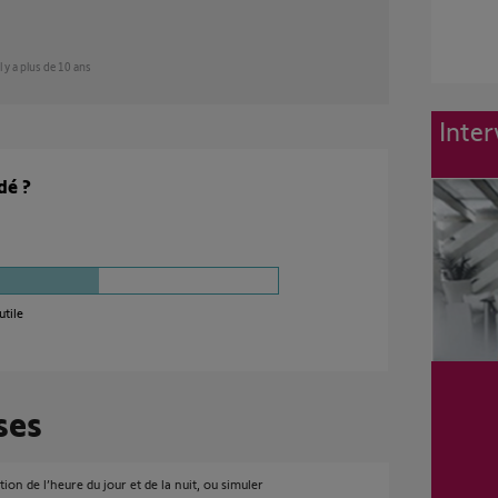
il y a plus de 10 ans
Inter
dé ?
utile
ses
tion de l’heure du jour et de la nuit, ou simuler