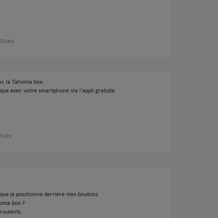
e 10 ans
donc la Tahoma box.
ique avec votre smartphone via l'appli gratuite
 10 ans
 que je positionne derrière mes boutons
ahoma box ?
 roulants.