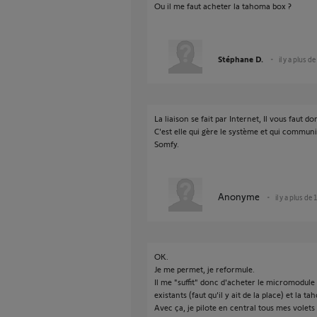
Ou il me faut acheter la tahoma box ?
Stéphane D.
il y a plus d
La liaison se fait par Internet, Il vous faut 
C'est elle qui gère le système et qui commun
Somfy.
Anonyme
il y a plus de
OK.
Je me permet, je reformule.
Il me "suffit" donc d'acheter le micromodule
existants (faut qu'il y ait de la place) et la t
Avec ça, je pilote en central tous mes volets