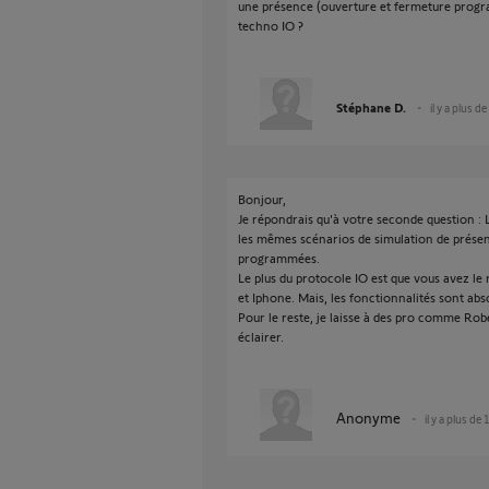
une présence (ouverture et fermeture progra
techno IO ?
Stéphane D.
il y a plus d
Bonjour,
Je répondrais qu'à votre seconde question :
les mêmes scénarios de simulation de présen
programmées.
Le plus du protocole IO est que vous avez le
et Iphone. Mais, les fonctionnalités sont ab
Pour le reste, je laisse à des pro comme Rober
éclairer.
Anonyme
il y a plus de