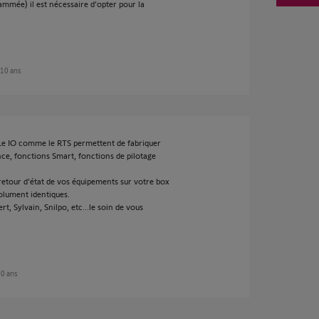
mmée) il est nécessaire d'opter pour la
e 10 ans
 Le IO comme le RTS permettent de fabriquer
ce, fonctions Smart, fonctions de pilotage
 retour d'état de vos équipements sur votre box
solument identiques.
t, Sylvain, Snilpo, etc...le soin de vous
 10 ans