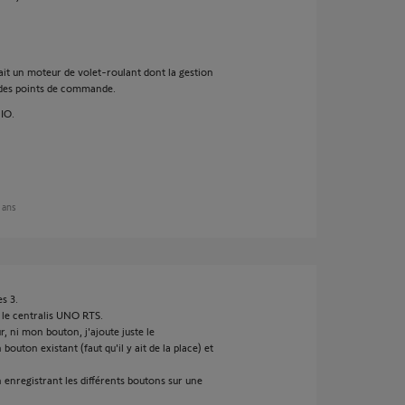
it un moteur de volet-roulant dont la gestion
u des points de commande.
 IO.
0 ans
s 3.
 le centralis UNO RTS.
, ni mon bouton, j'ajoute juste le
uton existant (faut qu'il y ait de la place) et
enregistrant les différents boutons sur une