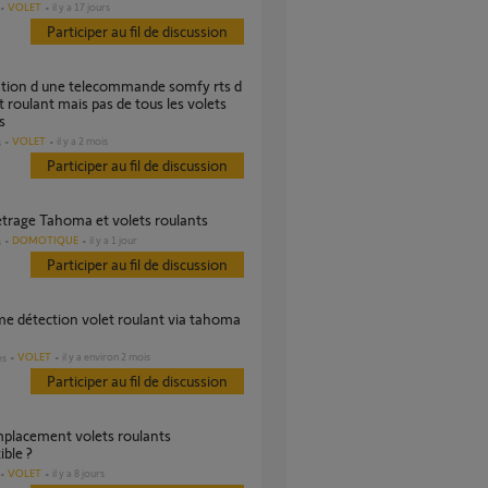
VOLET
il y a 17 jours
Participer au fil de discussion
t roulant mais pas de tous les volets
s
VOLET
il y a 2 mois
s
Participer au fil de discussion
etrage Tahoma et volets roulants
DOMOTIQUE
il y a 1 jour
s
Participer au fil de discussion
VOLET
il y a environ 2 mois
es
Participer au fil de discussion
ble ?
VOLET
il y a 8 jours