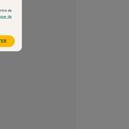
ntre de
tique de
TER