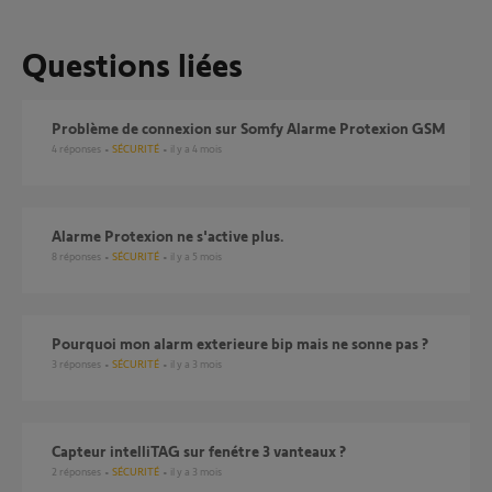
Questions liées
problème de connexion sur Somfy Alarme Protexion GSM
4
réponses
SÉCURITÉ
il y a 4 mois
alarme Protexion ne s'active plus.
8
réponses
SÉCURITÉ
il y a 5 mois
Pourquoi mon alarm exterieure bip mais ne sonne pas ?
3
réponses
SÉCURITÉ
il y a 3 mois
capteur intelliTAG sur fenétre 3 vanteaux ?
2
réponses
SÉCURITÉ
il y a 3 mois