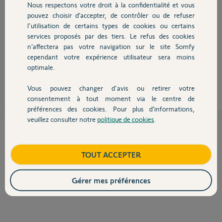
Nous respectons votre droit à la confidentialité et vous
Chauffage
pouvez choisir d’accepter, de contrôler ou de refuser
l'utilisation de certains types de cookies ou certains
Bonjour,
services proposés par des tiers. Le refus des cookies
Autres produits
C'est normal.
n’affectera pas votre navigation sur le site Somfy
L'activation des sirène lors d'un appel SOS peut être activé ou non.
cependant votre expérience utilisateur sera moins
Ca se paramètre... au clavier ou sur l'interface internet...
optimale.
Robert P.
il y a plus de 10 ans
Vous pouvez changer d'avis ou retirer votre
Devis avec un pro
consentement à tout moment via le centre de
préférences des cookies. Pour plus d’informations,
veuillez consulter notre
politique de cookies
.
Contact
Cette réponse vous a-t-elle aidé ?
Boutique
TOUT ACCEPTER
NON
OUI
Gérer mes préférences
50%
des internautes ont trouvé cette réponse utile