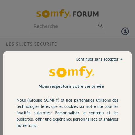
Particuliers
Professionnels
Forum
LES SUJETS SÉCURITÉ
Volet
alarme protexion 600 avec gsm?
Continuer sans accepter →
a la mise en marche de la fonction sos avec la telecommande les
Portail
sirenes ne se declenches pas par contre je recois bien un sms alarme
sos je ne dispose pas de clavier lcd ni acces a interface n ayant pas de
reseau fixe internet . les sirenes marches tres bien en fonction
Garage
Nous respectons votre vie privée
alarmes merci d avance
Nous (Groupe SOMFY) et nos partenaires utilisons des
Sécurité
gerard F.
technologies telles que les cookies sur notre site pour les
il y a plus de 10 ans
finalités suivantes: Personnaliser le contenu et les
Participer au fil de discussion
publicités, offrir une expérience personnalisée et analyser
Domotique
notre trafic.