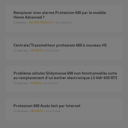
Remplacer mon alarme Protexiom 600 par le modèle
Home Advanced ?
2
réponses
AUTRES PRODUITS
il y a 26 jours
Centrale/Transmetteur protexiom 600 à nouveau HS
27
réponses
SÉCURITÉ
il y a 6 mois
Problème cellules Slidymoove 600 non fonctionnelles suite
au remplacement d'un boitier electronique LS 440-650 RTS
17
réponses
PORTAIL
il y a 2 mois
Protexiom 600 Accès lent par Internet
27
réponses
SÉCURITÉ
il y a 11 mois