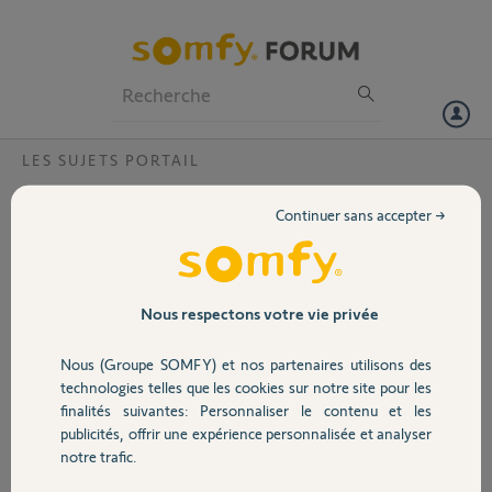
Particuliers
Professionnels
Forum
LES SUJETS PORTAIL
Volet
Fin de la construction du V600?
Continuer sans accepter →
Je souhaite acheter le modèle visiophone v600 avec détection par
Portail
empreinte digitale.
Je me tourne vers LeroyMerlin comme revendeur et ils
m'apprennent qu'il n'est plus fabriqué.
Garage
Nous respectons votre vie privée
Quand est-il exactement? Y a t-il trop de problème sur ce modèle?
Va t-il être remplacé par un nouveau modèle? etc...
Nous (Groupe SOMFY) et nos partenaires utilisons des
Merci pour vos informations
Sécurité
technologies telles que les cookies sur notre site pour les
finalités suivantes: Personnaliser le contenu et les
pascal
publicités, offrir une expérience personnalisée et analyser
Domotique
il y a plus de 10 ans
notre trafic.
Participer au fil de discussion