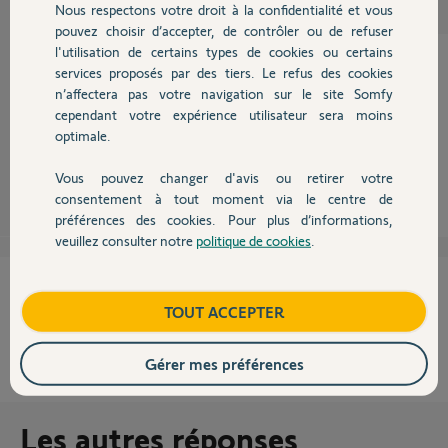
Nous respectons votre droit à la confidentialité et vous
Chauffage
pouvez choisir d’accepter, de contrôler ou de refuser
l'utilisation de certains types de cookies ou certains
services proposés par des tiers. Le refus des cookies
Autres produits
n’affectera pas votre navigation sur le site Somfy
La preuve par le lien
cependant votre expérience utilisateur sera moins
http://boutique.somfy.fr/visiophone-v600.html
optimale.
Vous pouvez changer d'avis ou retirer votre
Richy C.
il y a plus de 10 ans
Devis avec un pro
consentement à tout moment via le centre de
préférences des cookies. Pour plus d’informations,
veuillez consulter notre
politique de cookies
.
Contact
Cette réponse vous a-t-elle aidé ?
Boutique
TOUT ACCEPTER
NON
OUI
Gérer mes préférences
25%
des internautes ont trouvé cette réponse utile
Les autres réponses