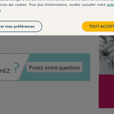
ences des cookies. Pour plus d’informations, veuillez consulter notre
poli
s
.
Inter
er mes préférences
TOUT ACCEP
0 ans
Posez votre question
CHEZ