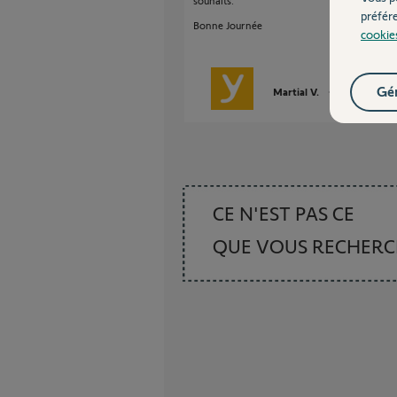
souhaits.
préfér
Bonne Journée
cookie
Gér
Martial V.
il y a plus de 1
CE N'EST PAS CE
QUE VOUS RECHER