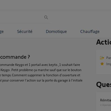
ge
Sécurité
Domotique
Chauffage
Acti
S
élécommande ?
Par
Im
ommande Keygo et 1 portail avec keytis ,1 souhait faire
 Keygo .Petit problème ça marche sauf que sur le bouton
ême temps.Comment supprimer la fonction d'ouverture et
 pour conserver l'action sur la porte du garage à l'initiale
Ques
réinit
2
réponse