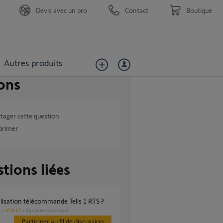
Devis avec un pro
Contact
Boutique
Autres produits
ons
tager cette question
primer
tions liées
ialisation télécommande Telis 1 RTS ?
VOLET
il y a environ un mois
s
Participer au fil de discussion