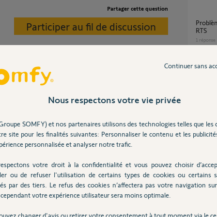
Partager cette question
Problème de réinitialisation d'un volet solaire
Participer au fil de discussion
RTS
1
réponse
Continuer sans ac
Réinitialisation moteur volet RS100
impossi
connaitre vos motorisations ?
5
réponse
Nous respectons votre vie privée
te selon les motorisations.
o.pdf?contentID=...
Groupe SOMFY) et nos partenaires utilisons des technologies telles que les 
Nombre de télécommande de portail bloqué à
re site pour les finalités suivantes: Personnaliser le contenu et les publicités
Deux
érience personnalisée et analyser notre trafic.
4
réponse
 10 ans
espectons votre droit à la confidentialité et vous pouvez choisir d’accep
ler ou de refuser l'utilisation de certains types de cookies ou certains s
comment réinitialiser une télécommande
és par des tiers. Le refus des cookies n’affectera pas votre navigation sur 
Somfy 
cependant votre expérience utilisateur sera moins optimale.
1
réponse
faudra donc effectuer une remise à zéro des
 télécommandes afin que cela respecte vos
ouvez changer d'avis ou retirer votre consentement à tout moment via le ce