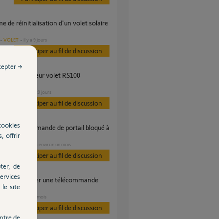
VOLET
il y a 9 jours
Participer au fil de discussion
cepter →
ble ?
VOLET
il y a 29 jours
s
Participer au fil de discussion
cookies
, offrir
PORTAIL
il y a environ un mois
s
Participer au fil de discussion
ter, de
ervices
le site
74300
VOLET
il y a 6 mois
Participer au fil de discussion
ntre de