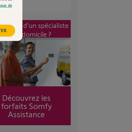
tique de
vention d'un spécialiste
TER
à mon domicile ?
Découvrez les
forfaits Somfy
Assistance